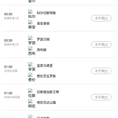
科尔切斯特联
00:30
未开赛[
2
]
联赛杯第1轮
南安普顿
罗瑟汉姆
00:30
未开赛[
2
]
联赛杯第1轮
西布朗
皇家马德里
01:00
未开赛[
2
]
足球友谊赛
费伦茨瓦罗斯
拉斯维加斯王牌
01:00
未开赛[
2
]
WNBA常规赛
明尼苏达山猫