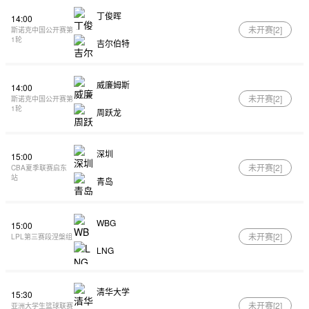
丁俊晖
14:00
未开赛[
2
]
斯诺克中国公开赛第
1轮
吉尔伯特
威廉姆斯
14:00
未开赛[
2
]
斯诺克中国公开赛第
1轮
周跃龙
深圳
15:00
未开赛[
2
]
CBA夏季联赛启东
站
青岛
WBG
15:00
未开赛[
2
]
LPL第三赛段涅槃组
LNG
清华大学
15:30
未开赛[
2
]
亚洲大学生篮球联赛