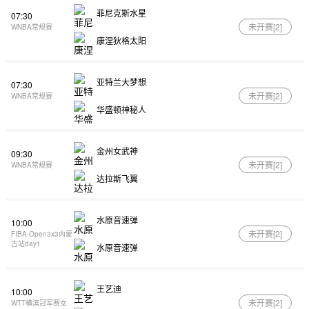
菲尼克斯水星
07:30
未开赛[
2
]
WNBA常规赛
康涅狄格太阳
亚特兰大梦想
07:30
未开赛[
2
]
WNBA常规赛
华盛顿神秘人
金州女武神
09:30
未开赛[
2
]
WNBA常规赛
达拉斯飞翼
水原音速弹
10:00
未开赛[
2
]
FIBA-Open3x3内蒙
古站day1
水原音速弹
王艺迪
10:00
未开赛[
2
]
WTT横滨冠军赛女