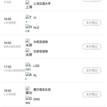
半决赛
上海交通大学
T1
16:00
未开赛[
2
]
LCK常规赛
HLE
水原音速弹
16:00
未开赛[
2
]
国青女篮热身赛
水原音速弹
LGD
17:00
未开赛[
2
]
LPL第三赛段登峰组
AL
塞尔维亚女排
18:00
未开赛[
2
]
LCK常规赛
DNS