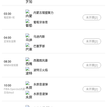
内蒙古锡盟聚力
03:30
未开赛[
2
]
葡超第1轮
葡萄牙体育
乌迪内斯
04:00
未开赛[
2
]
足球友谊赛
巴塞罗那
西雅图风暴
08:30
未开赛[
2
]
WNBA常规赛
波特兰火焰
水原音速弹
10:00
未开赛[
2
]
FIBA-Open3x3内蒙
古站day2
水原音速弹