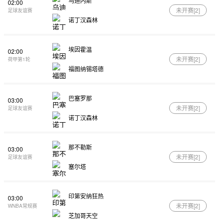
乌迪内斯
02:00
未开赛[
2
]
足球友谊赛
诺丁汉森林
埃因霍温
02:00
未开赛[
2
]
荷甲第1轮
福图纳锡塔德
巴塞罗那
03:00
未开赛[
2
]
足球友谊赛
诺丁汉森林
那不勒斯
03:00
未开赛[
2
]
足球友谊赛
塞尔塔
印第安纳狂热
03:00
未开赛[
2
]
WNBA常规赛
芝加哥天空