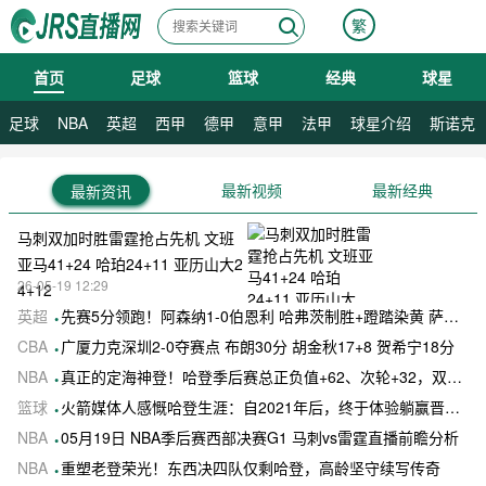
繁
首页
足球
篮球
经典
球星
08月08日 星期六
足球
NBA
英超
西甲
德甲
意甲
法甲
球星介绍
斯诺克
最新视频
最新经典
最新资讯
马刺双加时胜雷霆抢占先机 文班
亚马41+24 哈珀24+11 亚历山大2
26-05-19 12:29
4+12
英超
先赛5分领跑！阿森纳1-0伯恩利 哈弗茨制胜+蹬踏染黄 萨卡献助攻
CBA
广厦力克深圳2-0夺赛点 布朗30分 胡金秋17+8 贺希宁18分
NBA
真正的定海神登！哈登季后赛总正负值+62、次轮+32，双数据领跑骑士全队
篮球
火箭媒体人感慨哈登生涯：自2021年后，终于体验躺赢晋级滋味
NBA
05月19日 NBA季后赛西部决赛G1 马刺vs雷霆直播前瞻分析
NBA
重塑老登荣光！东西决四队仅剩哈登，高龄坚守续写传奇