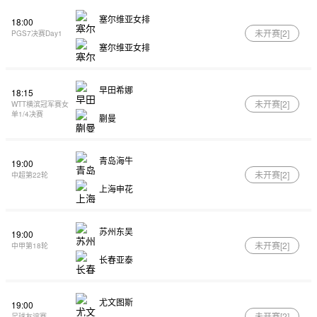
塞尔维亚女排
18:00
未开赛[
2
]
PGS7决赛Day1
塞尔维亚女排
早田希娜
18:15
未开赛[
2
]
WTT横滨冠军赛女
单1/4决赛
蒯曼
青岛海牛
19:00
未开赛[
2
]
中超第22轮
上海申花
苏州东吴
19:00
未开赛[
2
]
中甲第18轮
长春亚泰
尤文图斯
19:00
未开赛[
2
]
足球友谊赛