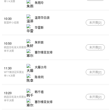
单1/4决赛
朱雨玲
温哥华白浪
10:30
未开赛[
2
]
联盟杯小组赛
华雷斯
朱轩辰
10:50
未开赛[
2
]
韩国羽毛球大师赛男
单半决赛
塞尔维亚女排
大藤沙月
11:30
未开赛[
2
]
WTT横滨冠军赛女
单1/4决赛
陈幸同
韩千禧
13:20
未开赛[
2
]
韩国羽毛球大师赛女
单半决赛
塞尔维亚女排