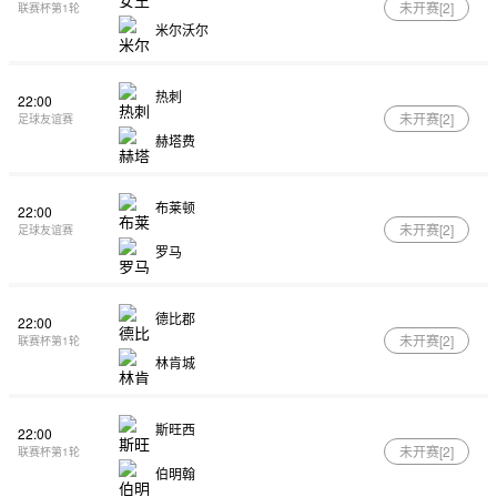
未开赛[
2
]
联赛杯第1轮
米尔沃尔
热刺
22:00
未开赛[
2
]
足球友谊赛
赫塔费
布莱顿
22:00
未开赛[
2
]
足球友谊赛
罗马
德比郡
22:00
未开赛[
2
]
联赛杯第1轮
林肯城
斯旺西
22:00
未开赛[
2
]
联赛杯第1轮
伯明翰