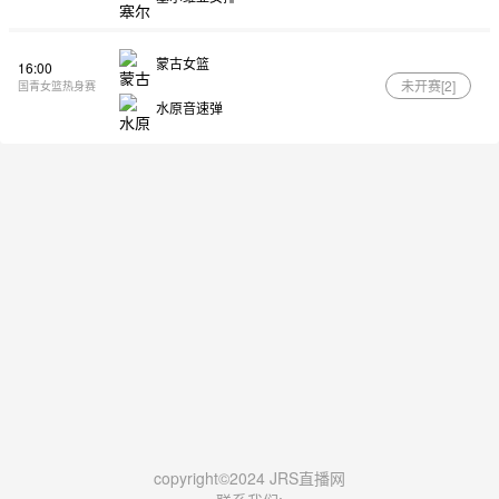
蒙古女篮
16:00
未开赛[
2
]
国青女篮热身赛
水原音速弹
copyright©2024 JRS直播网