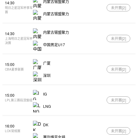
内蒙古锡盟聚力
14:30
未开赛[
2
]
明日之星冠军杯季军
赛
内蒙古锡盟聚力
内蒙古锡盟聚力
14:30
未开赛[
2
]
上海明日之星冠军杯
决赛
中国男足U17
广厦
15:00
未开赛[
2
]
CBA夏季联赛
深圳
IG
15:00
未开赛[
2
]
LPL第三赛段涅槃组
LNG
DK
16:00
未开赛[
2
]
LCK常规赛
塞尔维亚女排