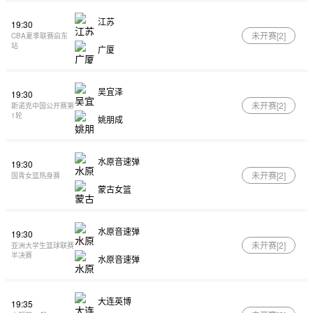
江苏
19:30
未开赛[
2
]
CBA夏季联赛启东
站
广厦
吴宜泽
19:30
未开赛[
2
]
斯诺克中国公开赛第
1轮
姚朋成
水原音速弹
19:30
未开赛[
2
]
国青女篮热身赛
蒙古女篮
水原音速弹
19:30
未开赛[
2
]
亚洲大学生篮球联赛
半决赛
水原音速弹
大连英博
19:35