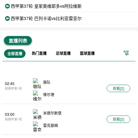
西甲第37轮 皇家奥维耶多vs阿拉维斯
西甲第37轮 巴列卡诺vs比利亚雷亚尔
直播列表
热门直播
足球直播
篮球直播
全部直播
狼队
02:45
观看[
2
]
联赛杯第1轮
维尔港
米德尔斯堡
03:00
观看[
2
]
联赛杯第1轮
雷克瑟姆