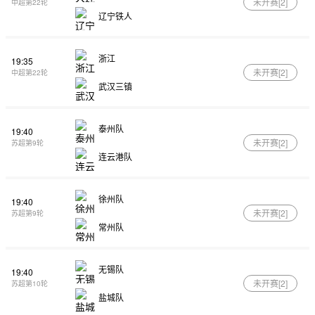
未开赛[
2
]
中超第22轮
辽宁铁人
浙江
19:35
未开赛[
2
]
中超第22轮
武汉三镇
泰州队
19:40
未开赛[
2
]
苏超第9轮
连云港队
徐州队
19:40
未开赛[
2
]
苏超第9轮
常州队
无锡队
19:40
未开赛[
2
]
苏超第10轮
盐城队