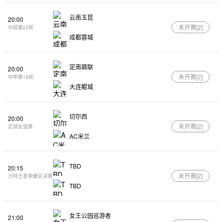
云南玉昆
20:00
未开赛[
2
]
中超第22轮
成都蓉城
定南赣联
20:00
未开赛[
2
]
中甲第18轮
大连鲲城
切尔西
20:00
未开赛[
2
]
足球友谊赛
AC米兰
TBD
20:15
未开赛[
2
]
沙特王者荣耀总决赛
TBD
女王公园巡游者
21:00