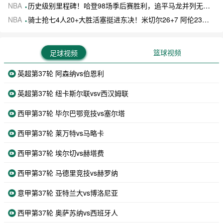
NBA
历史级别里程碑！哈登98场季后赛胜利，追平马龙并列无冠球员历史第一
NBA
骑士抢七4人20+大胜活塞挺进东决！米切尔26+7 阿伦23分 梅里尔23分 詹金斯17分
篮球视频
足球视频
英超第37轮 阿森纳vs伯恩利
英超第37轮 纽卡斯尔联vsv西汉姆联
西甲第37轮 毕尔巴鄂竞技vs塞尔塔
西甲第37轮 莱万特vs马略卡
西甲第37轮 埃尔切vs赫塔费
西甲第37轮 马德里竞技vs赫罗纳
意甲第37轮 亚特兰大vs博洛尼亚
西甲第37轮 奥萨苏纳vs西班牙人