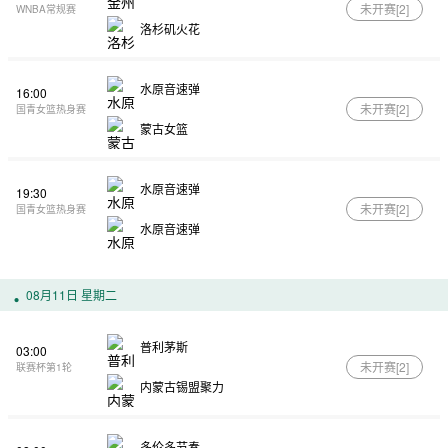
未开赛[
2
]
WNBA常规赛
洛杉矶火花
水原音速弹
16:00
未开赛[
2
]
国青女篮热身赛
蒙古女篮
水原音速弹
19:30
未开赛[
2
]
国青女篮热身赛
水原音速弹
08月11日 星期二
普利茅斯
03:00
未开赛[
2
]
联赛杯第1轮
内蒙古锡盟聚力
多伦多节奏