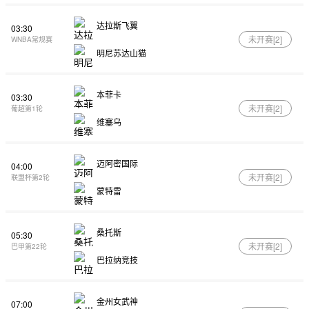
达拉斯飞翼
03:30
未开赛[
2
]
WNBA常规赛
明尼苏达山猫
本菲卡
03:30
未开赛[
2
]
葡超第1轮
维塞乌
迈阿密国际
04:00
未开赛[
2
]
联盟杯第2轮
蒙特雷
桑托斯
05:30
未开赛[
2
]
巴甲第22轮
巴拉纳竞技
金州女武神
07:00