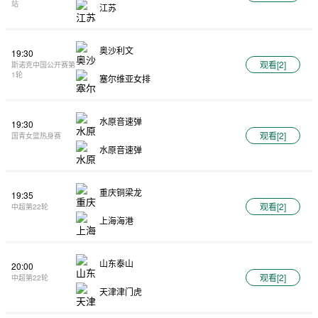
站
江苏
奥沙利文
19:30
观看[
2
]
斯诺克中国公开赛第
1轮
塞尔维亚女排
水原音速弹
19:30
观看[
2
]
国青女篮热身赛
水原音速弹
重庆铜梁龙
19:35
观看[
2
]
中超第22轮
上海海港
山东泰山
20:00
观看[
2
]
中超第22轮
天津津门虎