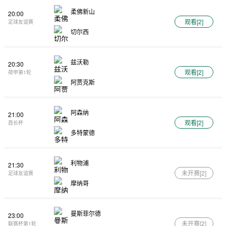
柔佛新山
20:00
观看[
2
]
足球友谊赛
切尔西
兹沃勒
20:30
观看[
2
]
荷甲第1轮
阿贾克斯
阿森纳
21:00
观看[
2
]
酋长杯
多特蒙德
利物浦
21:30
未开赛[
2
]
足球友谊赛
摩纳哥
曼斯菲尔德
23:00
未开赛[
2
]
联赛杯第1轮