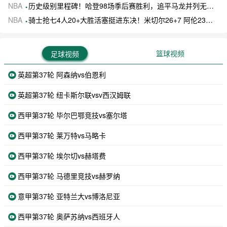
NBA
历史级别里程碑！哈登98场季后赛胜利，追平马龙并列无冠球员历史第一
NBA
骑士抢七4人20+大胜活塞挺进东决！米切尔26+7 阿伦23分 梅里尔23分 詹金斯17分
篮球视频
足球视频
英超第37轮 阿森纳vs伯恩利
英超第37轮 纽卡斯尔联vsv西汉姆联
西甲第37轮 毕尔巴鄂竞技vs塞尔塔
西甲第37轮 莱万特vs马略卡
西甲第37轮 埃尔切vs赫塔费
西甲第37轮 马德里竞技vs赫罗纳
意甲第37轮 亚特兰大vs博洛尼亚
西甲第37轮 奥萨苏纳vs西班牙人