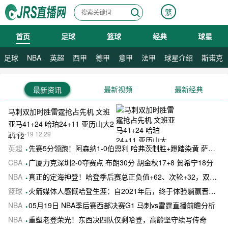
繁
首页
足球
篮球
经典
球星
08月09日 星期日
足球
NBA
英超
西甲
德甲
意甲
法甲
球星介绍
斯诺克
最新视频
最新经典
最新资讯
马刺双加时胜雷霆抢占先机 文班
亚马41+24 哈珀24+11 亚历山大2
26-05-19 12:29
4+12
英超
先赛5分领跑！阿森纳1-0伯恩利 哈弗茨制胜+蹬踏染黄 萨卡献助攻
CBA
广厦力克深圳2-0夺赛点 布朗30分 胡金秋17+8 贺希宁18分
NBA
真正的定海神登！哈登季后赛总正负值+62、次轮+32，双数据领跑骑士全队
篮球
火箭媒体人感慨哈登生涯：自2021年后，终于体验躺赢晋级滋味
NBA
05月19日 NBA季后赛西部决赛G1 马刺vs雷霆直播前瞻分析
NBA
重塑老登荣光！东西决四队仅剩哈登，高龄坚守续写传奇