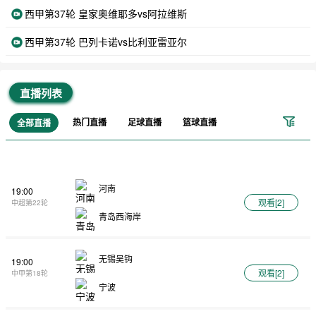
西甲第37轮 皇家奥维耶多vs阿拉维斯
西甲第37轮 巴列卡诺vs比利亚雷亚尔
直播列表
热门直播
足球直播
篮球直播
全部直播
河南
19:00
观看[
2
]
中超第22轮
青岛西海岸
无锡吴钩
19:00
观看[
2
]
中甲第18轮
宁波