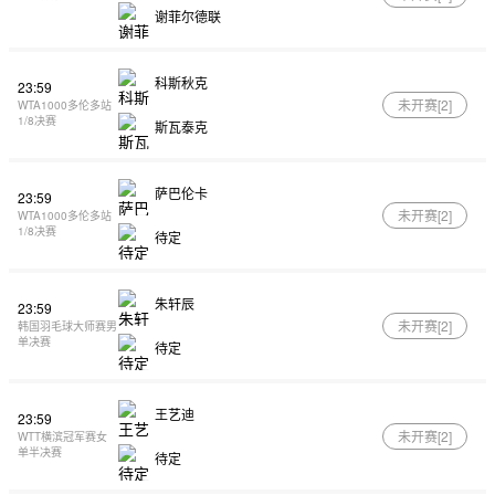
谢菲尔德联
科斯秋克
23:59
未开赛[
2
]
WTA1000多伦多站
1/8决赛
斯瓦泰克
萨巴伦卡
23:59
未开赛[
2
]
WTA1000多伦多站
1/8决赛
待定
朱轩辰
23:59
未开赛[
2
]
韩国羽毛球大师赛男
单决赛
待定
王艺迪
23:59
未开赛[
2
]
WTT横滨冠军赛女
单半决赛
待定