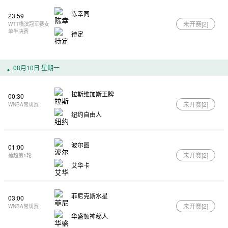
陈幸同
23:59
未开赛[
2
]
WTT横滨冠军赛女
单半决赛
待定
08月10日 星期一
拉斯维加斯王牌
00:30
未开赛[
2
]
WNBA常规赛
纽约自由人
波尔图
01:00
未开赛[
2
]
葡超第1轮
艾华卡
菲尼克斯水星
03:00
未开赛[
2
]
WNBA常规赛
华盛顿神秘人