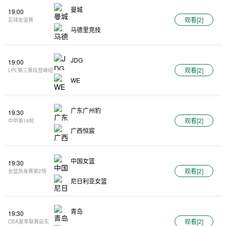
曼城
19:00
观看[
2
]
足球友谊赛
马德里竞技
JDG
19:00
观看[
2
]
LPL第三赛段登峰组
WE
广东广州豹
19:30
观看[
2
]
中甲第18轮
广西恒宸
中国女篮
19:30
观看[
2
]
女篮热身赛第2场
尼日利亚女篮
青岛
19:30
观看[
2
]
CBA夏季联赛启东