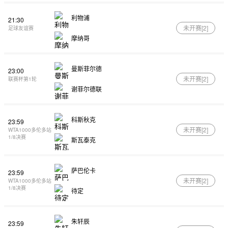
利物浦
21:30
未开赛[
2
]
足球友谊赛
摩纳哥
曼斯菲尔德
23:00
未开赛[
2
]
联赛杯第1轮
谢菲尔德联
科斯秋克
23:59
未开赛[
2
]
WTA1000多伦多站
1/8决赛
斯瓦泰克
萨巴伦卡
23:59
未开赛[
2
]
WTA1000多伦多站
1/8决赛
待定
朱轩辰
23:59