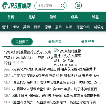
繁
首页
足球
篮球
经典
球星
08月09日 星期日
足球
NBA
英超
西甲
德甲
意甲
法甲
球星介绍
斯诺克
最新视频
最新经典
最新资讯
马刺双加时胜雷霆抢占先机 文班
亚马41+24 哈珀24+11 亚历山大2
26-05-19 12:29
4+12
英超
先赛5分领跑！阿森纳1-0伯恩利 哈弗茨制胜+蹬踏染黄 萨卡献助攻
CBA
广厦力克深圳2-0夺赛点 布朗30分 胡金秋17+8 贺希宁18分
NBA
真正的定海神登！哈登季后赛总正负值+62、次轮+32，双数据领跑骑士全队
篮球
火箭媒体人感慨哈登生涯：自2021年后，终于体验躺赢晋级滋味
NBA
05月19日 NBA季后赛西部决赛G1 马刺vs雷霆直播前瞻分析
NBA
重塑老登荣光！东西决四队仅剩哈登，高龄坚守续写传奇