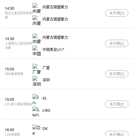
内蒙古锡盟聚力
14:30
未开赛[
2
]
明日之星冠军杯季军
赛
内蒙古锡盟聚力
内蒙古锡盟聚力
14:30
未开赛[
2
]
上海明日之星冠军杯
决赛
中国男足U17
广厦
15:00
未开赛[
2
]
CBA夏季联赛
深圳
IG
15:00
未开赛[
2
]
LPL第三赛段涅槃组
LNG
DK
16:00
未开赛[
2
]
LCK常规赛