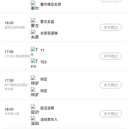
塞尔维亚女排
蒙古女篮
16:00
未开赛[
2
]
国青女篮热身赛
水原音速弹
TT
17:00
未开赛[
2
]
LPL第三赛段登峰组
TES
待定
17:30
未开赛[
2
]
WTT横滨冠军赛女
单决赛
待定
延边龙鼎
18:00
未开赛[
2
]
中甲第18轮
深圳青年人