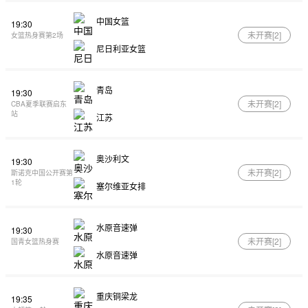
中国女篮
19:30
未开赛[
2
]
女篮热身赛第2场
尼日利亚女篮
青岛
19:30
未开赛[
2
]
CBA夏季联赛启东
站
江苏
奥沙利文
19:30
未开赛[
2
]
斯诺克中国公开赛第
1轮
塞尔维亚女排
水原音速弹
19:30
未开赛[
2
]
国青女篮热身赛
水原音速弹
重庆铜梁龙
19:35