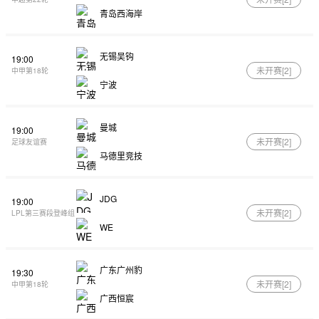
青岛西海岸
无锡吴钩
19:00
未开赛[
2
]
中甲第18轮
宁波
曼城
19:00
未开赛[
2
]
足球友谊赛
马德里竞技
JDG
19:00
未开赛[
2
]
LPL第三赛段登峰组
WE
广东广州豹
19:30
未开赛[
2
]
中甲第18轮
广西恒宸