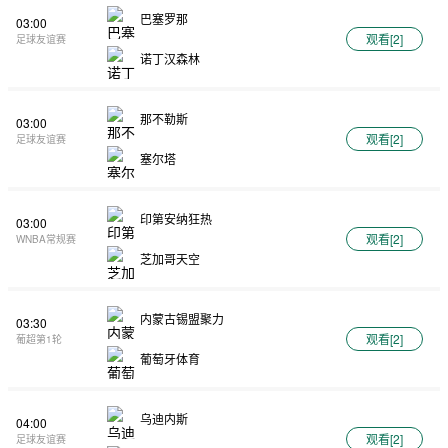
巴塞罗那
03:00
观看[
2
]
足球友谊赛
诺丁汉森林
那不勒斯
03:00
观看[
2
]
足球友谊赛
塞尔塔
印第安纳狂热
03:00
观看[
2
]
WNBA常规赛
芝加哥天空
内蒙古锡盟聚力
03:30
观看[
2
]
葡超第1轮
葡萄牙体育
乌迪内斯
04:00
观看[
2
]
足球友谊赛