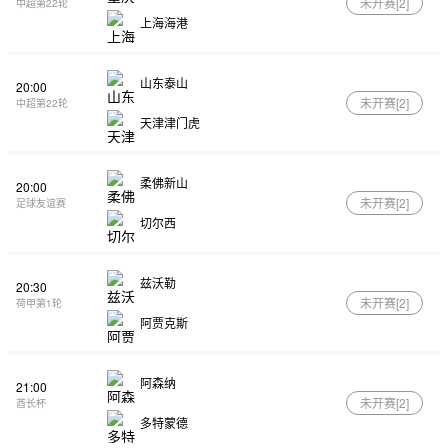
未开赛[
2
]
中超第22轮
上海海港
山东泰山
20:00
未开赛[
2
]
中超第22轮
天津津门虎
柔佛新山
20:00
未开赛[
2
]
足球友谊赛
切尔西
兹沃勒
20:30
未开赛[
2
]
荷甲第1轮
阿贾克斯
阿森纳
21:00
未开赛[
2
]
酋长杯
多特蒙德