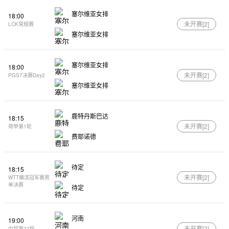
塞尔维亚女排
18:00
未开赛[
2
]
LCK常规赛
塞尔维亚女排
塞尔维亚女排
18:00
未开赛[
2
]
PGS7决赛Day2
塞尔维亚女排
鹿特丹斯巴达
18:15
未开赛[
2
]
荷甲第1轮
费耶诺德
待定
18:15
未开赛[
2
]
WTT横滨冠军赛男
单决赛
待定
河南
19:00
未开赛[
2
]
中超第22轮