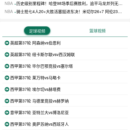
NBA
历史级别里程碑！哈登98场季后赛胜利，追平马龙并列无冠球员历史第一
NBA
骑士抢七4人20+大胜活塞挺进东决！米切尔26+7 阿伦23分 梅里尔23分 詹金斯17分
篮球视频
足球视频
英超第37轮 阿森纳vs伯恩利
英超第37轮 纽卡斯尔联vsv西汉姆联
西甲第37轮 毕尔巴鄂竞技vs塞尔塔
西甲第37轮 莱万特vs马略卡
西甲第37轮 埃尔切vs赫塔费
西甲第37轮 马德里竞技vs赫罗纳
意甲第37轮 亚特兰大vs博洛尼亚
西甲第37轮 奥萨苏纳vs西班牙人