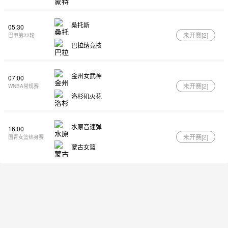
桑托斯
05:30
未开赛[
2
]
巴甲第22轮
巴拉纳竞技
金州女武神
07:00
未开赛[
2
]
WNBA常规赛
洛杉矶火花
水原音速弹
16:00
未开赛[
2
]
国青女篮热身赛
蒙古女篮