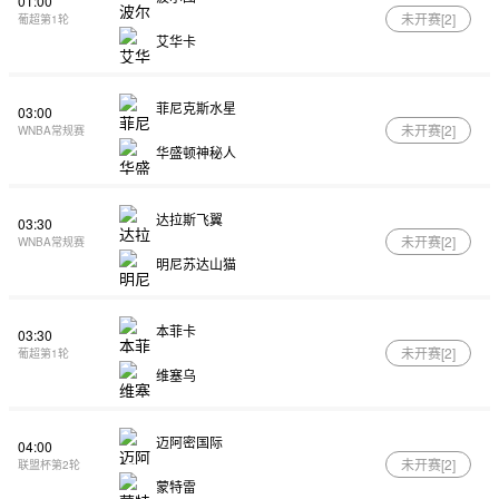
01:00
未开赛[
2
]
葡超第1轮
艾华卡
菲尼克斯水星
03:00
未开赛[
2
]
WNBA常规赛
华盛顿神秘人
达拉斯飞翼
03:30
未开赛[
2
]
WNBA常规赛
明尼苏达山猫
本菲卡
03:30
未开赛[
2
]
葡超第1轮
维塞乌
迈阿密国际
04:00
未开赛[
2
]
联盟杯第2轮
蒙特雷