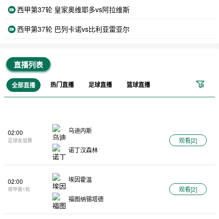
西甲第37轮 皇家奥维耶多vs阿拉维斯
西甲第37轮 巴列卡诺vs比利亚雷亚尔
直播列表
热门直播
足球直播
篮球直播
全部直播
乌迪内斯
02:00
观看[
2
]
足球友谊赛
诺丁汉森林
埃因霍温
02:00
观看[
2
]
荷甲第1轮
福图纳锡塔德