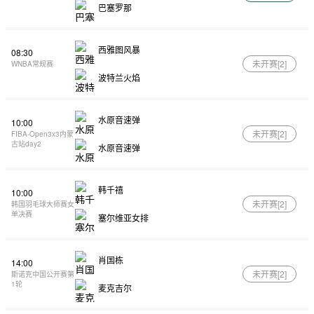
巴塞罗那
西雅图风暴
08:30
未开赛[
2
]
WNBA常规赛
波特兰火焰
水原音速弹
10:00
未开赛[
2
]
FIBA-Open3x3内蒙
古站day2
水原音速弹
韩千禧
10:00
未开赛[
2
]
韩国羽毛球大师赛女
单决赛
塞尔维亚女排
肖国栋
14:00
未开赛[
2
]
斯诺克中国公开赛第
1轮
麦克吉尔