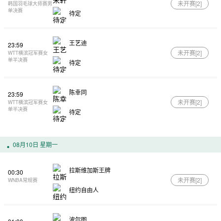
未开赛[
2
]
韩国羽毛球大师赛男
单决赛
待定
王艺迪
23:59
未开赛[
2
]
WTT横滨冠军赛女
单半决赛
待定
陈幸同
23:59
未开赛[
2
]
WTT横滨冠军赛女
单半决赛
待定
08月10日 星期一
拉斯维加斯王牌
00:30
未开赛[
2
]
WNBA常规赛
纽约自由人
波尔图