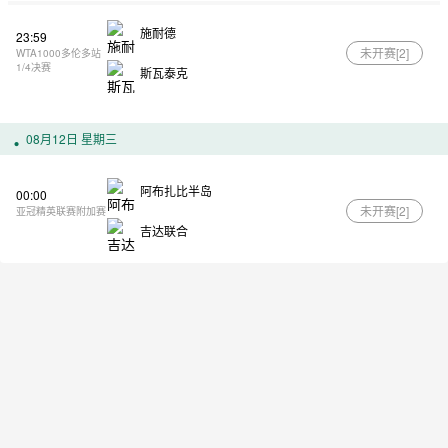
施耐德
23:59
未开赛[
2
]
WTA1000多伦多站
1/4决赛
斯瓦泰克
08月12日 星期三
阿布扎比半岛
00:00
未开赛[
2
]
亚冠精英联赛附加赛
吉达联合