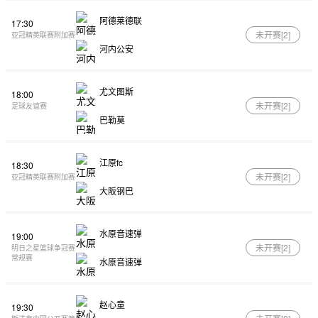
阿德莱德联
17:30
未开赛[
2
]
亚冠精英联赛附加赛
河内公安
尤文图斯
18:00
未开赛[
2
]
足球友谊赛
巴勒莫
江原fc
18:30
未开赛[
2
]
亚冠精英联赛附加赛
大阪钢巴
水原音速弹
19:00
未开赛[
2
]
明日之星篮球争冠赛
常规赛
水原音速弹
赵心童
19:30