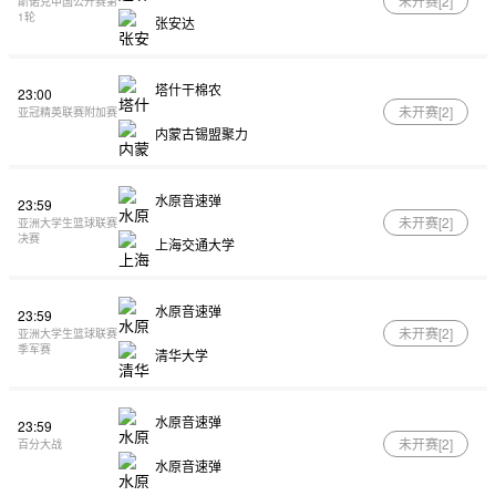
未开赛[
2
]
斯诺克中国公开赛第
1轮
张安达
塔什干棉农
23:00
未开赛[
2
]
亚冠精英联赛附加赛
内蒙古锡盟聚力
水原音速弹
23:59
未开赛[
2
]
亚洲大学生篮球联赛
决赛
上海交通大学
水原音速弹
23:59
未开赛[
2
]
亚洲大学生篮球联赛
季军赛
清华大学
水原音速弹
23:59
未开赛[
2
]
百分大战
水原音速弹