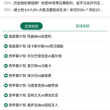
NBA
历史级别里程碑！哈登98场季后赛胜利，追平马龙并列无冠球员历史第一
NBA
骑士抢七4人20+大胜活塞挺进东决！米切尔26+7 阿伦23分 梅里尔23分 詹金斯17分
篮球视频
足球视频
英超第37轮 阿森纳vs伯恩利
英超第37轮 纽卡斯尔联vsv西汉姆联
西甲第37轮 毕尔巴鄂竞技vs塞尔塔
西甲第37轮 莱万特vs马略卡
西甲第37轮 埃尔切vs赫塔费
西甲第37轮 马德里竞技vs赫罗纳
意甲第37轮 亚特兰大vs博洛尼亚
西甲第37轮 奥萨苏纳vs西班牙人