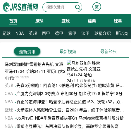
繁
首页
足球
篮球
经典
球星
08月10日 星期一
足球
NBA
英超
西甲
德甲
意甲
法甲
球星介绍
斯诺克
最新视频
最新经典
最新资讯
马刺双加时胜雷霆抢占先机 文班
亚马41+24 哈珀24+11 亚历山大2
26-05-19 12:29
4+12
英超
先赛5分领跑！阿森纳1-0伯恩利 哈弗茨制胜+蹬踏染黄 萨卡献助攻
CBA
广厦力克深圳2-0夺赛点 布朗30分 胡金秋17+8 贺希宁18分
NBA
真正的定海神登！哈登季后赛总正负值+62、次轮+32，双数据领跑骑士全队
篮球
火箭媒体人感慨哈登生涯：自2021年后，终于体验躺赢晋级滋味
NBA
05月19日 NBA季后赛西部决赛G1 马刺vs雷霆直播前瞻分析
NBA
重塑老登荣光！东西决四队仅剩哈登，高龄坚守续写传奇