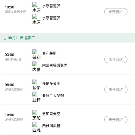
水原音速弹
19:30
未开赛[
2
]
国青女篮热身赛
水原音速弹
08月11日 星期二
普利茅斯
03:00
未开赛[
2
]
联赛杯第1轮
内蒙古锡盟聚力
多伦多节奏
08:00
未开赛[
2
]
WNBA常规赛
亚特兰大梦想
芝加哥天空
10:00
未开赛[
2
]
WNBA常规赛
西雅图风暴