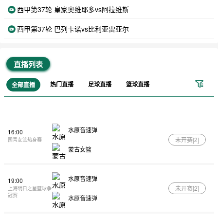
西甲第37轮 皇家奥维耶多vs阿拉维斯
西甲第37轮 巴列卡诺vs比利亚雷亚尔
直播列表
热门直播
足球直播
篮球直播
全部直播
水原音速弹
16:00
未开赛[
2
]
国青女篮热身赛
蒙古女篮
水原音速弹
19:00
未开赛[
2
]
上海明日之星篮球争
冠赛
水原音速弹