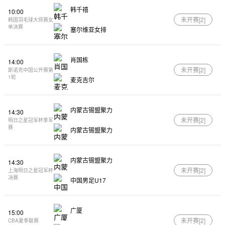
韩千禧
10:00
未开赛[
2
]
韩国羽毛球大师赛女
单决赛
塞尔维亚女排
肖国栋
14:00
未开赛[
2
]
斯诺克中国公开赛第
1轮
麦克吉尔
内蒙古锡盟聚力
14:30
未开赛[
2
]
明日之星冠军杯季军
赛
内蒙古锡盟聚力
内蒙古锡盟聚力
14:30
未开赛[
2
]
上海明日之星冠军杯
决赛
中国男足U17
广厦
15:00
未开赛[
2
]
CBA夏季联赛