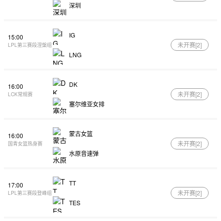
深圳
IG
15:00
未开赛[
2
]
LPL第三赛段涅槃组
LNG
DK
16:00
未开赛[
2
]
LCK常规赛
塞尔维亚女排
蒙古女篮
16:00
未开赛[
2
]
国青女篮热身赛
水原音速弹
TT
17:00
未开赛[
2
]
LPL第三赛段登峰组
TES