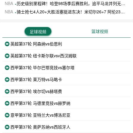
NBA
历史级别里程碑！哈登98场季后赛胜利，追平马龙并列无冠球员历史第一
NBA
骑士抢七4人20+大胜活塞挺进东决！米切尔26+7 阿伦23分 梅里尔23分 詹金斯17分
篮球视频
足球视频
英超第37轮 阿森纳vs伯恩利
英超第37轮 纽卡斯尔联vsv西汉姆联
西甲第37轮 毕尔巴鄂竞技vs塞尔塔
西甲第37轮 莱万特vs马略卡
西甲第37轮 埃尔切vs赫塔费
西甲第37轮 马德里竞技vs赫罗纳
意甲第37轮 亚特兰大vs博洛尼亚
西甲第37轮 奥萨苏纳vs西班牙人