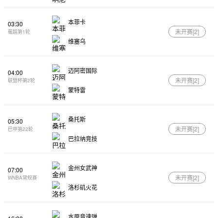
本菲卡
03:30
未开赛[
2
]
葡超第1轮
维塞乌
迈阿密国际
04:00
未开赛[
2
]
联盟杯第2轮
蒙特雷
桑托斯
05:30
未开赛[
2
]
巴甲第22轮
巴拉纳竞技
金州女武神
07:00
未开赛[
2
]
WNBA常规赛
洛杉矶火花
水原音速弹