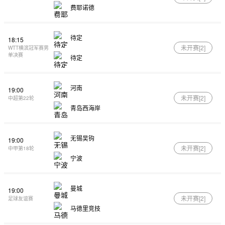
费耶诺德
待定
18:15
未开赛[
2
]
WTT横滨冠军赛男
单决赛
待定
河南
19:00
未开赛[
2
]
中超第22轮
青岛西海岸
无锡吴钩
19:00
未开赛[
2
]
中甲第18轮
宁波
曼城
19:00
未开赛[
2
]
足球友谊赛
马德里竞技