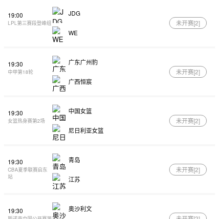
JDG
19:00
未开赛[
2
]
LPL第三赛段登峰组
WE
广东广州豹
19:30
未开赛[
2
]
中甲第18轮
广西恒宸
中国女篮
19:30
未开赛[
2
]
女篮热身赛第2场
尼日利亚女篮
青岛
19:30
未开赛[
2
]
CBA夏季联赛启东
站
江苏
奥沙利文
19:30
未开赛[
2
]
斯诺克中国公开赛第