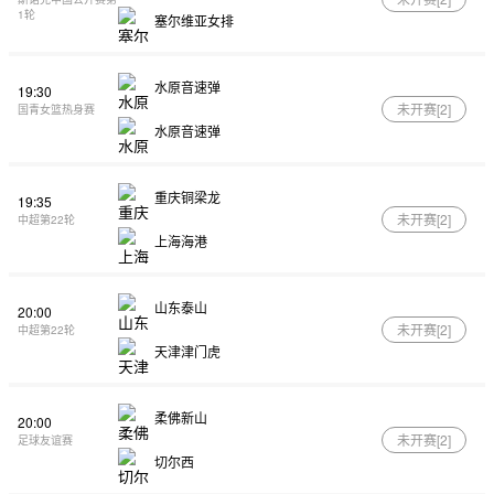
1轮
塞尔维亚女排
水原音速弹
19:30
未开赛[
2
]
国青女篮热身赛
水原音速弹
重庆铜梁龙
19:35
未开赛[
2
]
中超第22轮
上海海港
山东泰山
20:00
未开赛[
2
]
中超第22轮
天津津门虎
柔佛新山
20:00
未开赛[
2
]
足球友谊赛
切尔西