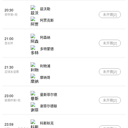
兹沃勒
20:30
未开赛[
2
]
荷甲第1轮
阿贾克斯
阿森纳
21:00
未开赛[
2
]
酋长杯
多特蒙德
利物浦
21:30
未开赛[
2
]
足球友谊赛
摩纳哥
曼斯菲尔德
23:00
未开赛[
2
]
联赛杯第1轮
谢菲尔德联
科斯秋克
23:59