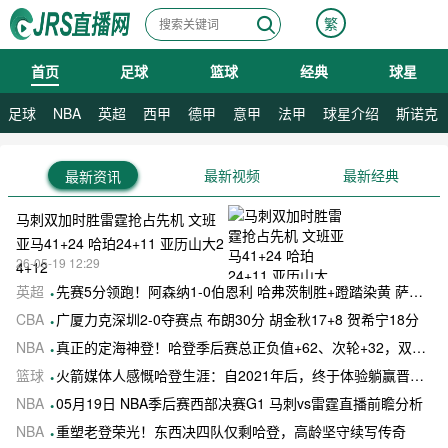
繁
首页
足球
篮球
经典
球星
08月09日 星期日
足球
NBA
英超
西甲
德甲
意甲
法甲
球星介绍
斯诺克
最新视频
最新经典
最新资讯
马刺双加时胜雷霆抢占先机 文班
亚马41+24 哈珀24+11 亚历山大2
26-05-19 12:29
4+12
英超
先赛5分领跑！阿森纳1-0伯恩利 哈弗茨制胜+蹬踏染黄 萨卡献助攻
CBA
广厦力克深圳2-0夺赛点 布朗30分 胡金秋17+8 贺希宁18分
NBA
真正的定海神登！哈登季后赛总正负值+62、次轮+32，双数据领跑骑士全队
篮球
火箭媒体人感慨哈登生涯：自2021年后，终于体验躺赢晋级滋味
NBA
05月19日 NBA季后赛西部决赛G1 马刺vs雷霆直播前瞻分析
NBA
重塑老登荣光！东西决四队仅剩哈登，高龄坚守续写传奇