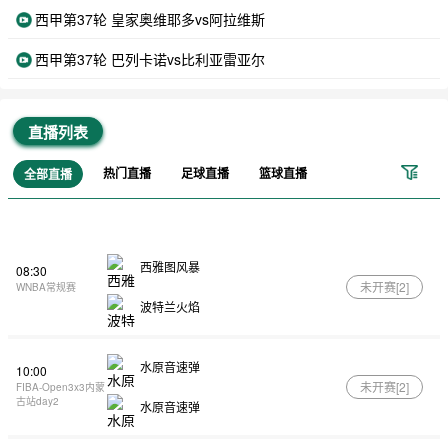
西甲第37轮 皇家奥维耶多vs阿拉维斯
西甲第37轮 巴列卡诺vs比利亚雷亚尔
直播列表
热门直播
足球直播
篮球直播
全部直播
西雅图风暴
08:30
未开赛[
2
]
WNBA常规赛
波特兰火焰
水原音速弹
10:00
未开赛[
2
]
FIBA-Open3x3内蒙
古站day2
水原音速弹