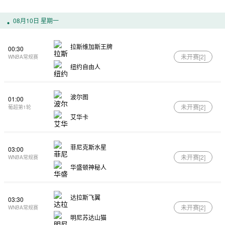
08月10日 星期一
拉斯维加斯王牌
00:30
未开赛[
2
]
WNBA常规赛
纽约自由人
波尔图
01:00
未开赛[
2
]
葡超第1轮
艾华卡
菲尼克斯水星
03:00
未开赛[
2
]
WNBA常规赛
华盛顿神秘人
达拉斯飞翼
03:30
未开赛[
2
]
WNBA常规赛
明尼苏达山猫