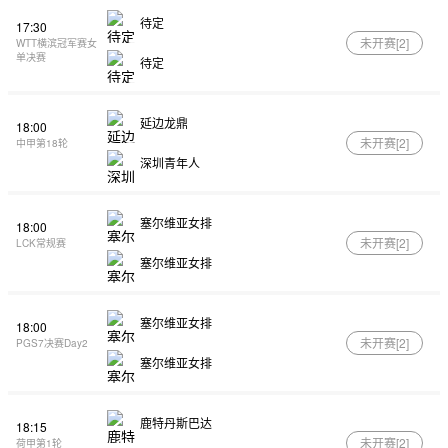
待定
17:30
未开赛[
2
]
WTT横滨冠军赛女
单决赛
待定
延边龙鼎
18:00
未开赛[
2
]
中甲第18轮
深圳青年人
塞尔维亚女排
18:00
未开赛[
2
]
LCK常规赛
塞尔维亚女排
塞尔维亚女排
18:00
未开赛[
2
]
PGS7决赛Day2
塞尔维亚女排
鹿特丹斯巴达
18:15
未开赛[
2
]
荷甲第1轮