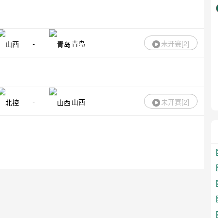
-
青岛
未开赛[
2
]
-
山西
未开赛[
2
]