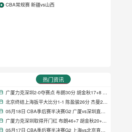
CBA常规赛 新疆vs山西
热门资讯
广厦力克深圳2-0夺赛点 布朗30分 胡金秋17+8 贺希宁18分
北京终结上海扳平大比分1-1 陈盈骏26分 杰曼22分 古德温32分
05月18日 CBA季后赛半决赛G2 广厦vs深圳直播前瞻分析
广厦力克深圳取得开门红 布朗46+7 胡金秋20+8 克里斯托弗31+13
05月17日 CBA季后赛半决赛G2 上海vs北京直播前瞻分析