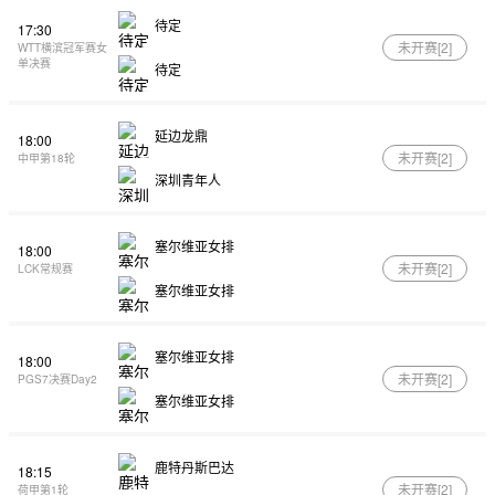
待定
17:30
未开赛[
2
]
WTT横滨冠军赛女
单决赛
待定
延边龙鼎
18:00
未开赛[
2
]
中甲第18轮
深圳青年人
塞尔维亚女排
18:00
未开赛[
2
]
LCK常规赛
塞尔维亚女排
塞尔维亚女排
18:00
未开赛[
2
]
PGS7决赛Day2
塞尔维亚女排
鹿特丹斯巴达
18:15
未开赛[
2
]
荷甲第1轮