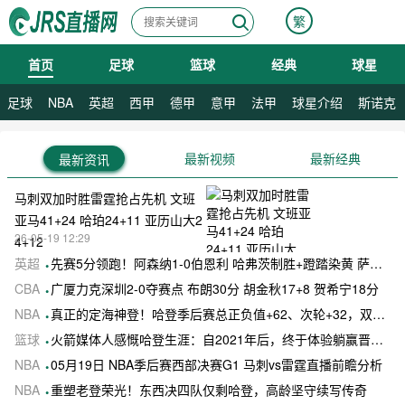
繁
首页
足球
篮球
经典
球星
08月09日 星期日
足球
NBA
英超
西甲
德甲
意甲
法甲
球星介绍
斯诺克
最新视频
最新经典
最新资讯
马刺双加时胜雷霆抢占先机 文班
亚马41+24 哈珀24+11 亚历山大2
26-05-19 12:29
4+12
英超
先赛5分领跑！阿森纳1-0伯恩利 哈弗茨制胜+蹬踏染黄 萨卡献助攻
CBA
广厦力克深圳2-0夺赛点 布朗30分 胡金秋17+8 贺希宁18分
NBA
真正的定海神登！哈登季后赛总正负值+62、次轮+32，双数据领跑骑士全队
篮球
火箭媒体人感慨哈登生涯：自2021年后，终于体验躺赢晋级滋味
NBA
05月19日 NBA季后赛西部决赛G1 马刺vs雷霆直播前瞻分析
NBA
重塑老登荣光！东西决四队仅剩哈登，高龄坚守续写传奇