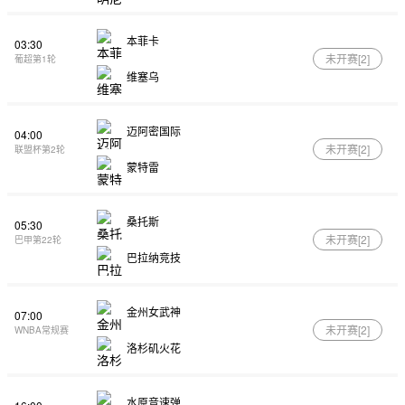
本菲卡
03:30
未开赛[
2
]
葡超第1轮
维塞乌
迈阿密国际
04:00
未开赛[
2
]
联盟杯第2轮
蒙特雷
桑托斯
05:30
未开赛[
2
]
巴甲第22轮
巴拉纳竞技
金州女武神
07:00
未开赛[
2
]
WNBA常规赛
洛杉矶火花
水原音速弹