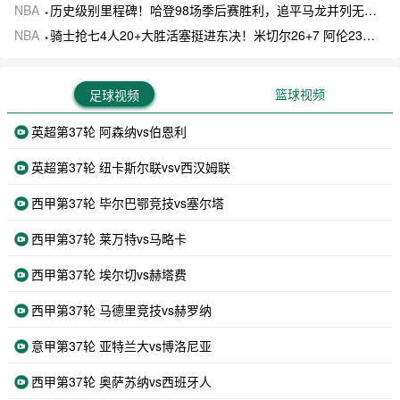
NBA
历史级别里程碑！哈登98场季后赛胜利，追平马龙并列无冠球员历史第一
NBA
骑士抢七4人20+大胜活塞挺进东决！米切尔26+7 阿伦23分 梅里尔23分 詹金斯17分
篮球视频
足球视频
英超第37轮 阿森纳vs伯恩利
英超第37轮 纽卡斯尔联vsv西汉姆联
西甲第37轮 毕尔巴鄂竞技vs塞尔塔
西甲第37轮 莱万特vs马略卡
西甲第37轮 埃尔切vs赫塔费
西甲第37轮 马德里竞技vs赫罗纳
意甲第37轮 亚特兰大vs博洛尼亚
西甲第37轮 奥萨苏纳vs西班牙人