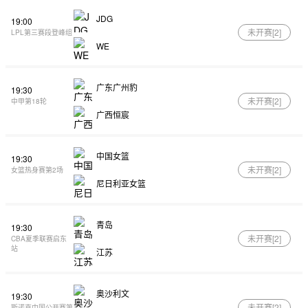
JDG
19:00
未开赛[
2
]
LPL第三赛段登峰组
WE
广东广州豹
19:30
未开赛[
2
]
中甲第18轮
广西恒宸
中国女篮
19:30
未开赛[
2
]
女篮热身赛第2场
尼日利亚女篮
青岛
19:30
未开赛[
2
]
CBA夏季联赛启东
站
江苏
奥沙利文
19:30
未开赛[
2
]
斯诺克中国公开赛第