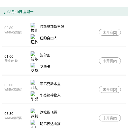
08月10日 星期一
拉斯维加斯王牌
00:30
未开赛[
2
]
WNBA常规赛
纽约自由人
波尔图
01:00
未开赛[
2
]
葡超第1轮
艾华卡
菲尼克斯水星
03:00
未开赛[
2
]
WNBA常规赛
华盛顿神秘人
达拉斯飞翼
03:30
未开赛[
2
]
WNBA常规赛
明尼苏达山猫