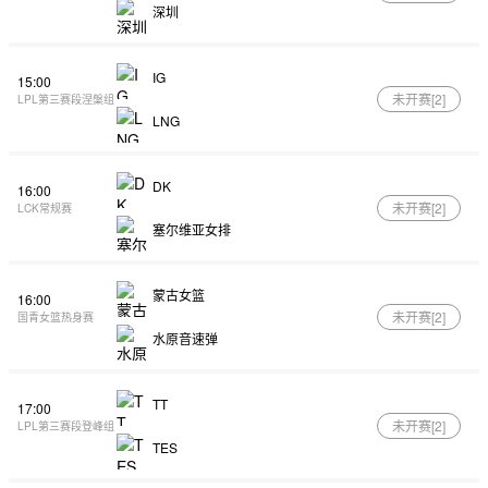
深圳
IG
15:00
未开赛[
2
]
LPL第三赛段涅槃组
LNG
DK
16:00
未开赛[
2
]
LCK常规赛
塞尔维亚女排
蒙古女篮
16:00
未开赛[
2
]
国青女篮热身赛
水原音速弹
TT
17:00
未开赛[
2
]
LPL第三赛段登峰组
TES