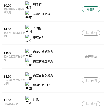
韩千禧
10:00
观看[
2
]
韩国羽毛球大师赛女
单决赛
塞尔维亚女排
肖国栋
14:00
未开赛[
2
]
斯诺克中国公开赛第
1轮
麦克吉尔
内蒙古锡盟聚力
14:30
未开赛[
2
]
明日之星冠军杯季军
赛
内蒙古锡盟聚力
内蒙古锡盟聚力
14:30
未开赛[
2
]
上海明日之星冠军杯
决赛
中国男足U17
广厦
15:00
未开赛[
2
]
CBA夏季联赛