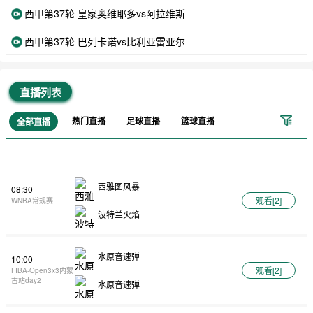
西甲第37轮 皇家奥维耶多vs阿拉维斯
西甲第37轮 巴列卡诺vs比利亚雷亚尔
直播列表
热门直播
足球直播
篮球直播
全部直播
西雅图风暴
08:30
观看[
2
]
WNBA常规赛
波特兰火焰
水原音速弹
10:00
观看[
2
]
FIBA-Open3x3内蒙
古站day2
水原音速弹