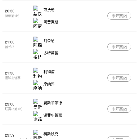
兹沃勒
20:30
未开赛[
2
]
荷甲第1轮
阿贾克斯
阿森纳
21:00
未开赛[
2
]
酋长杯
多特蒙德
利物浦
21:30
未开赛[
2
]
足球友谊赛
摩纳哥
曼斯菲尔德
23:00
未开赛[
2
]
联赛杯第1轮
谢菲尔德联
科斯秋克
23:59