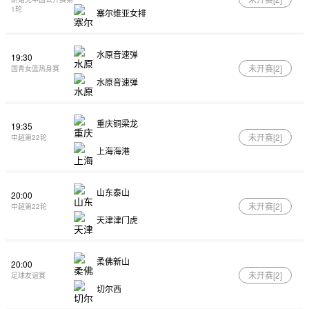
1轮
塞尔维亚女排
水原音速弹
19:30
未开赛[
2
]
国青女篮热身赛
水原音速弹
重庆铜梁龙
19:35
未开赛[
2
]
中超第22轮
上海海港
山东泰山
20:00
未开赛[
2
]
中超第22轮
天津津门虎
柔佛新山
20:00
未开赛[
2
]
足球友谊赛
切尔西