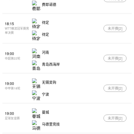
费耶诺德
待定
18:15
未开赛[
2
]
WTT横滨冠军赛男
单决赛
待定
河南
19:00
未开赛[
2
]
中超第22轮
青岛西海岸
无锡吴钩
19:00
未开赛[
2
]
中甲第18轮
宁波
曼城
19:00
未开赛[
2
]
足球友谊赛
马德里竞技