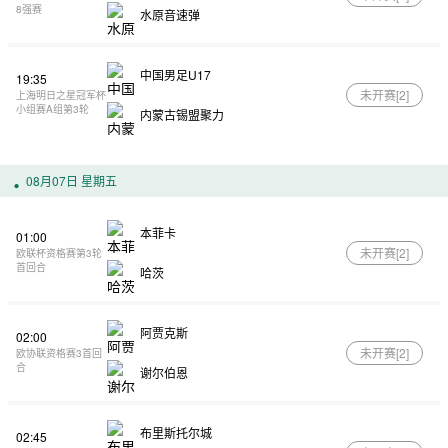
8强赛
水原音速弹
中国男足U17
19:35
未开赛[
2
]
上海明日之星冠军杯
小组赛A组第3轮
内蒙古锡盟聚力
08月07日 星期五
本菲卡
01:00
未开赛[
2
]
欧联杯资格赛第3轮
首回合
哈茨
阿贾克斯
02:00
未开赛[
2
]
欧协联资格赛3首回
合
谢尔伯恩
布里斯托尔城
02:45