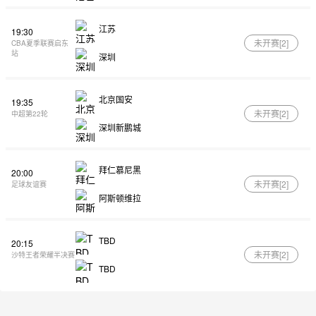
江苏
19:30
未开赛[
2
]
CBA夏季联赛启东
站
深圳
北京国安
19:35
未开赛[
2
]
中超第22轮
深圳新鹏城
拜仁慕尼黑
20:00
未开赛[
2
]
足球友谊赛
阿斯顿维拉
TBD
20:15
未开赛[
2
]
沙特王者荣耀半决赛
TBD