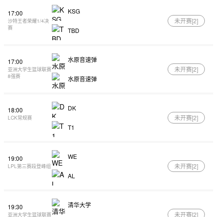
KSG
17:00
未开赛[
2
]
沙特王者荣耀1/4决
赛
TBD
水原音速弹
17:00
未开赛[
2
]
亚洲大学生篮球联赛
8强赛
水原音速弹
DK
18:00
未开赛[
2
]
LCK常规赛
T1
WE
19:00
未开赛[
2
]
LPL第三赛段登峰组
AL
清华大学
19:30
未开赛[
2
]
亚洲大学生篮球联赛