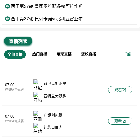
西甲第37轮 皇家奥维耶多vs阿拉维斯
西甲第37轮 巴列卡诺vs比利亚雷亚尔
直播列表
热门直播
足球直播
篮球直播
全部直播
菲尼克斯水星
07:00
观看[
2
]
WNBA常规赛
亚特兰大梦想
西雅图风暴
07:00
观看[
2
]
WNBA常规赛
纽约自由人