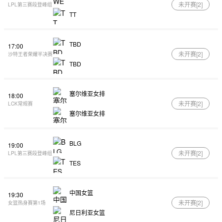
未开赛[
2
]
LPL第三赛段登峰组
TT
TBD
17:00
未开赛[
2
]
沙特王者荣耀半决赛
TBD
塞尔维亚女排
18:00
未开赛[
2
]
LCK常规赛
塞尔维亚女排
BLG
19:00
未开赛[
2
]
LPL第三赛段登峰组
TES
中国女篮
19:30
未开赛[
2
]
女篮热身赛第1场
尼日利亚女篮