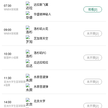
达拉斯飞翼
07:30
观看[
2
]
WNBA常规赛
华盛顿神秘人
洛杉矶火花
09:00
未开赛[
2
]
WNBA常规赛
芝加哥天空
洛杉矶FC
10:30
未开赛[
2
]
联盟杯小组赛
瓜达拉哈拉
水原音速弹
11:30
未开赛[
2
]
亚洲大学生篮球联赛
8强赛
水原音速弹
北京大学
14:00
未开赛[
2
]
亚洲大学生篮球联赛