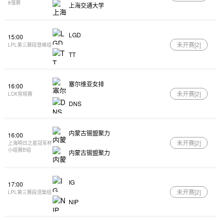
8强赛
上海交通大学
LGD
15:00
未开赛[
2
]
LPL第三赛段登峰组
TT
塞尔维亚女排
16:00
未开赛[
2
]
LCK常规赛
DNS
内蒙古锡盟聚力
16:00
未开赛[
2
]
上海明日之星冠军杯
小组赛B组
内蒙古锡盟聚力
IG
17:00
未开赛[
2
]
LPL第三赛段涅槃组
NIP