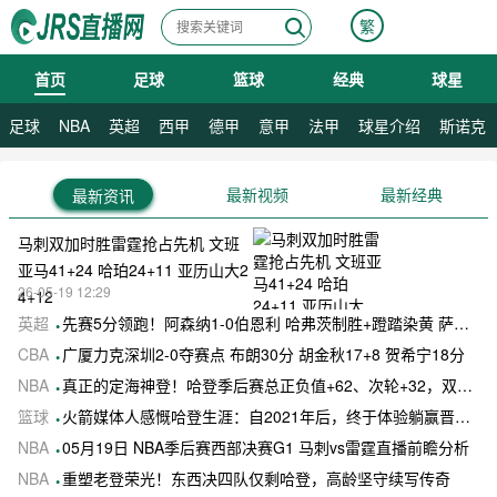
繁
首页
足球
篮球
经典
球星
08月06日 星期四
足球
NBA
英超
西甲
德甲
意甲
法甲
球星介绍
斯诺克
最新视频
最新经典
最新资讯
马刺双加时胜雷霆抢占先机 文班
亚马41+24 哈珀24+11 亚历山大2
26-05-19 12:29
4+12
英超
先赛5分领跑！阿森纳1-0伯恩利 哈弗茨制胜+蹬踏染黄 萨卡献助攻
CBA
广厦力克深圳2-0夺赛点 布朗30分 胡金秋17+8 贺希宁18分
NBA
真正的定海神登！哈登季后赛总正负值+62、次轮+32，双数据领跑骑士全队
篮球
火箭媒体人感慨哈登生涯：自2021年后，终于体验躺赢晋级滋味
NBA
05月19日 NBA季后赛西部决赛G1 马刺vs雷霆直播前瞻分析
NBA
重塑老登荣光！东西决四队仅剩哈登，高龄坚守续写传奇