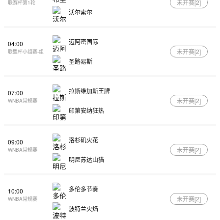
未开赛[
2
]
联赛杯第1轮
沃尔索尔
迈阿密国际
04:00
未开赛[
2
]
联盟杯小组赛-组
圣路易斯
拉斯维加斯王牌
07:00
未开赛[
2
]
WNBA常规赛
印第安纳狂热
洛杉矶火花
09:00
未开赛[
2
]
WNBA常规赛
明尼苏达山猫
多伦多节奏
10:00
未开赛[
2
]
WNBA常规赛
波特兰火焰