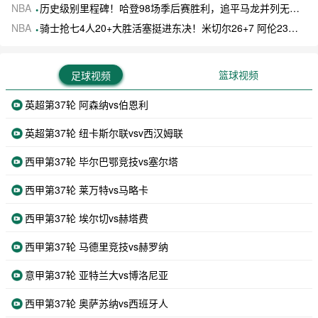
NBA
历史级别里程碑！哈登98场季后赛胜利，追平马龙并列无冠球员历史第一
NBA
骑士抢七4人20+大胜活塞挺进东决！米切尔26+7 阿伦23分 梅里尔23分 詹金斯17分
篮球视频
足球视频
英超第37轮 阿森纳vs伯恩利
英超第37轮 纽卡斯尔联vsv西汉姆联
西甲第37轮 毕尔巴鄂竞技vs塞尔塔
西甲第37轮 莱万特vs马略卡
西甲第37轮 埃尔切vs赫塔费
西甲第37轮 马德里竞技vs赫罗纳
意甲第37轮 亚特兰大vs博洛尼亚
西甲第37轮 奥萨苏纳vs西班牙人