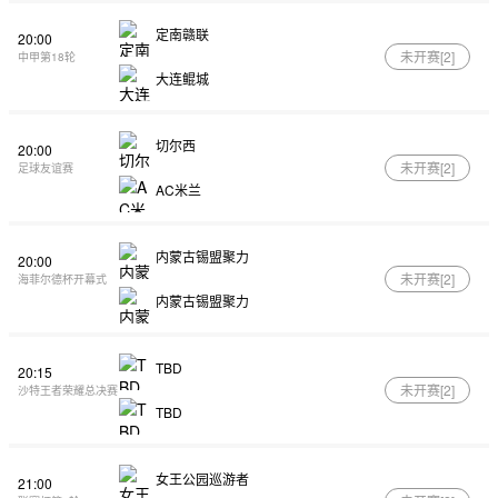
定南赣联
20:00
未开赛[
2
]
中甲第18轮
大连鲲城
切尔西
20:00
未开赛[
2
]
足球友谊赛
AC米兰
内蒙古锡盟聚力
20:00
未开赛[
2
]
海菲尔德杯开幕式
内蒙古锡盟聚力
TBD
20:15
未开赛[
2
]
沙特王者荣耀总决赛
TBD
女王公园巡游者
21:00