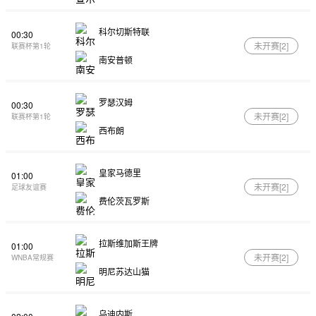
科尔切斯特联
00:30
未开赛[
2
]
联赛杯第1轮
南安普顿
罗瑟汉姆
00:30
未开赛[
2
]
联赛杯第1轮
西布朗
皇家马德里
01:00
未开赛[
2
]
足球友谊赛
费伦茨瓦罗斯
拉斯维加斯王牌
01:00
未开赛[
2
]
WNBA常规赛
明尼苏达山猫
乌迪内斯