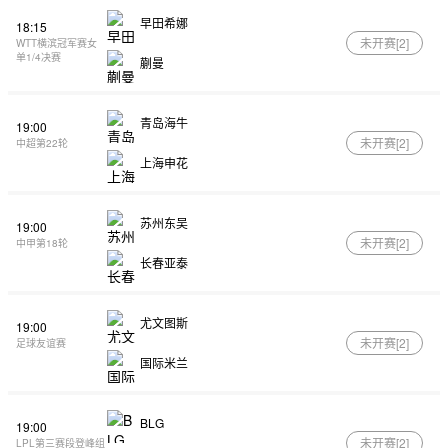
早田希娜
18:15
未开赛[
2
]
WTT横滨冠军赛女
单1/4决赛
蒯曼
青岛海牛
19:00
未开赛[
2
]
中超第22轮
上海申花
苏州东吴
19:00
未开赛[
2
]
中甲第18轮
长春亚泰
尤文图斯
19:00
未开赛[
2
]
足球友谊赛
国际米兰
BLG
19:00
未开赛[
2
]
LPL第三赛段登峰组