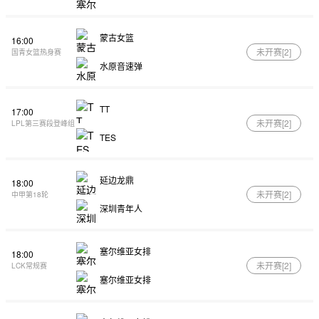
蒙古女篮
16:00
未开赛[
2
]
国青女篮热身赛
水原音速弹
TT
17:00
未开赛[
2
]
LPL第三赛段登峰组
TES
延边龙鼎
18:00
未开赛[
2
]
中甲第18轮
深圳青年人
塞尔维亚女排
18:00
未开赛[
2
]
LCK常规赛
塞尔维亚女排