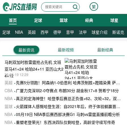
繁
首页
足球
篮球
经典
球星
08月08日 星期六
足球
NBA
英超
西甲
德甲
意甲
法甲
球星介绍
斯诺克
最新视频
最新经典
最新资讯
马刺双加时胜雷霆抢占先机 文班
亚马41+24 哈珀24+11 亚历山大2
26-05-19 12:29
4+12
英超
先赛5分领跑！阿森纳1-0伯恩利 哈弗茨制胜+蹬踏染黄 萨卡献助攻
CBA
广厦力克深圳2-0夺赛点 布朗30分 胡金秋17+8 贺希宁18分
NBA
真正的定海神登！哈登季后赛总正负值+62、次轮+32，双数据领跑骑士全队
篮球
火箭媒体人感慨哈登生涯：自2021年后，终于体验躺赢晋级滋味
NBA
05月19日 NBA季后赛西部决赛G1 马刺vs雷霆直播前瞻分析
NBA
重塑老登荣光！东西决四队仅剩哈登，高龄坚守续写传奇