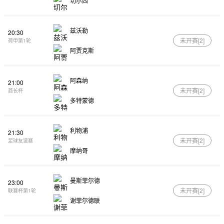
切尔西
兹沃勒
20:30
未开赛[
2
]
荷甲第1轮
阿贾克斯
阿森纳
21:00
未开赛[
2
]
酋长杯
多特蒙德
利物浦
21:30
未开赛[
2
]
足球友谊赛
摩纳哥
曼斯菲尔德
23:00
未开赛[
2
]
联赛杯第1轮
谢菲尔德联