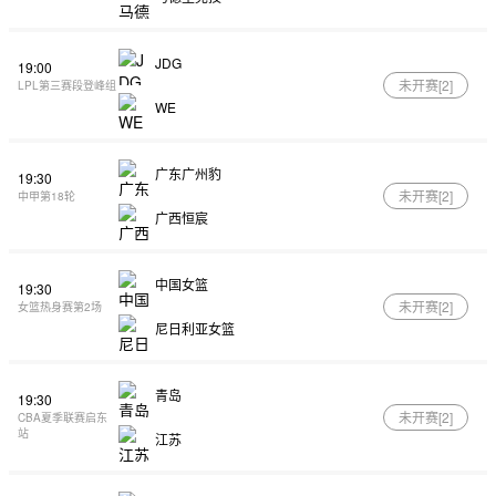
JDG
19:00
未开赛[
2
]
LPL第三赛段登峰组
WE
广东广州豹
19:30
未开赛[
2
]
中甲第18轮
广西恒宸
中国女篮
19:30
未开赛[
2
]
女篮热身赛第2场
尼日利亚女篮
青岛
19:30
未开赛[
2
]
CBA夏季联赛启东
站
江苏