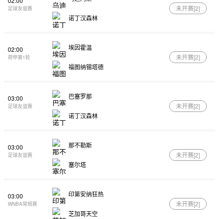
02:00
未开赛[
2
]
足球友谊赛
诺丁汉森林
埃因霍温
02:00
未开赛[
2
]
荷甲第1轮
福图纳锡塔德
巴塞罗那
03:00
未开赛[
2
]
足球友谊赛
诺丁汉森林
那不勒斯
03:00
未开赛[
2
]
足球友谊赛
塞尔塔
印第安纳狂热
03:00
未开赛[
2
]
WNBA常规赛
芝加哥天空