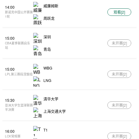
威廉姆斯
14:00
观看[
2
]
斯诺克中国公开赛第
1轮
周跃龙
深圳
15:00
未开赛[
2
]
CBA夏季联赛启东
站
青岛
WBG
15:00
未开赛[
2
]
LPL第三赛段涅槃组
LNG
清华大学
15:30
未开赛[
2
]
亚洲大学生篮球联赛
半决赛
上海交通大学
T1
16:00
未开赛[
2
]
LCK常规赛