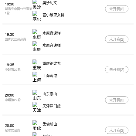
奥沙利文
19:30
未开赛[
2
]
斯诺克中国公开赛第
1轮
塞尔维亚女排
水原音速弹
19:30
未开赛[
2
]
国青女篮热身赛
水原音速弹
重庆铜梁龙
19:35
未开赛[
2
]
中超第22轮
上海海港
山东泰山
20:00
未开赛[
2
]
中超第22轮
天津津门虎
柔佛新山
20:00
未开赛[
2
]
足球友谊赛