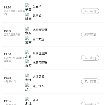
吴宜泽
19:30
未开赛[
2
]
斯诺克中国公开赛第
1轮
姚朋成
水原音速弹
19:30
未开赛[
2
]
国青女篮热身赛
蒙古女篮
水原音速弹
19:30
未开赛[
2
]
亚洲大学生篮球联赛
半决赛
水原音速弹
大连英博
19:35
未开赛[
2
]
中超第22轮
辽宁铁人
浙江
19:35
未开赛[
2
]
中超第22轮