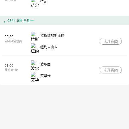
待定
08月10日 星期一
拉斯维加斯王牌
00:30
未开赛[
2
]
WNBA常规赛
纽约自由人
波尔图
01:00
未开赛[
2
]
葡超第1轮
艾华卡