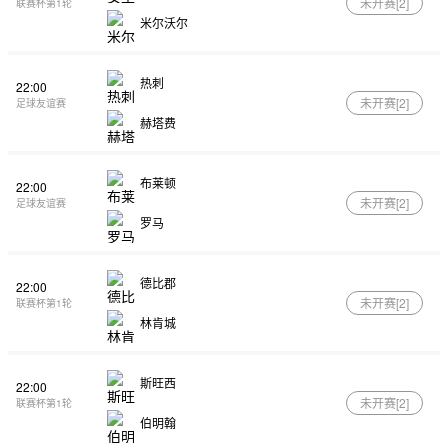
未开赛[
2
]
联赛杯第1轮
米尔沃尔
热刺
22:00
未开赛[
2
]
足球友谊赛
赫塔费
布莱顿
22:00
未开赛[
2
]
足球友谊赛
罗马
德比郡
22:00
未开赛[
2
]
联赛杯第1轮
林肯城
斯旺西
22:00
未开赛[
2
]
联赛杯第1轮
伯明翰