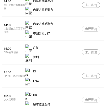
内蒙古锡盟聚力
14:30
未开赛[
2
]
明日之星冠军杯季军
赛
内蒙古锡盟聚力
内蒙古锡盟聚力
14:30
未开赛[
2
]
上海明日之星冠军杯
决赛
中国男足U17
广厦
15:00
未开赛[
2
]
CBA夏季联赛
深圳
IG
15:00
未开赛[
2
]
LPL第三赛段涅槃组
LNG
DK
16:00
未开赛[
2
]
LCK常规赛
塞尔维亚女排