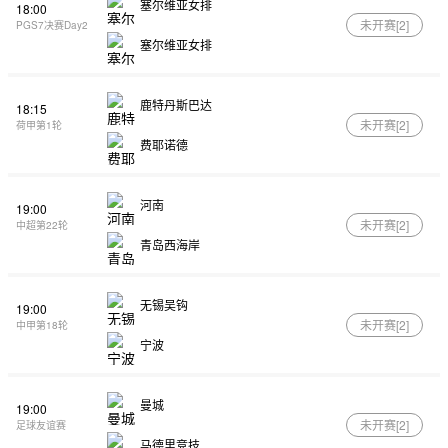
塞尔维亚女排
18:00
未开赛[
2
]
PGS7决赛Day2
塞尔维亚女排
鹿特丹斯巴达
18:15
未开赛[
2
]
荷甲第1轮
费耶诺德
河南
19:00
未开赛[
2
]
中超第22轮
青岛西海岸
无锡吴钩
19:00
未开赛[
2
]
中甲第18轮
宁波
曼城
19:00
未开赛[
2
]
足球友谊赛
马德里竞技