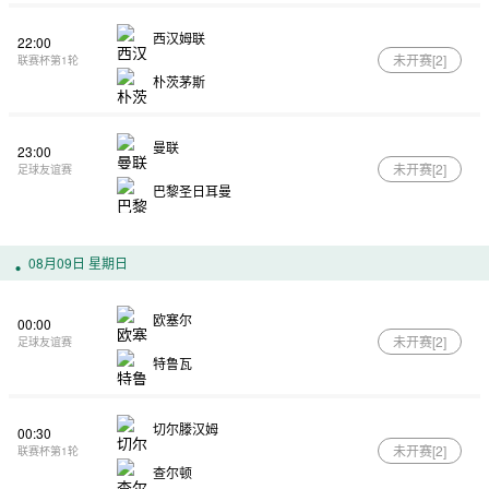
西汉姆联
22:00
未开赛[
2
]
联赛杯第1轮
朴茨茅斯
曼联
23:00
未开赛[
2
]
足球友谊赛
巴黎圣日耳曼
08月09日 星期日
欧塞尔
00:00
未开赛[
2
]
足球友谊赛
特鲁瓦
切尔滕汉姆
00:30
未开赛[
2
]
联赛杯第1轮
查尔顿