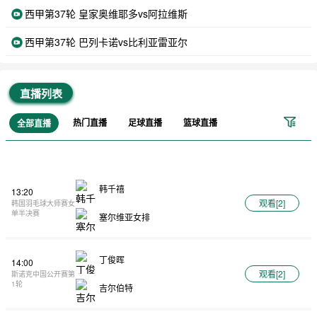
西甲第37轮 皇家奥维耶多vs阿拉维斯
西甲第37轮 巴列卡诺vs比利亚雷亚尔
直播列表
热门直播
足球直播
篮球直播
全部直播
韩千禧
13:20
观看[
2
]
韩国羽毛球大师赛女
单半决赛
塞尔维亚女排
丁俊晖
14:00
观看[
2
]
斯诺克中国公开赛第
1轮
吉尔伯特