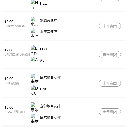
HLE
水原音速弹
16:00
未开赛[
2
]
国青女篮热身赛
水原音速弹
LGD
17:00
未开赛[
2
]
LPL第三赛段登峰组
AL
塞尔维亚女排
18:00
未开赛[
2
]
LCK常规赛
DNS
塞尔维亚女排
18:00
未开赛[
2
]
PGS7决赛Day1
塞尔维亚女排