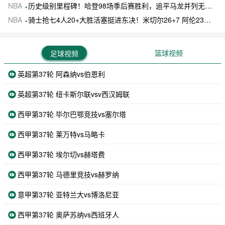
NBA
历史级别里程碑！哈登98场季后赛胜利，追平马龙并列无冠球员历史第一
NBA
骑士抢七4人20+大胜活塞挺进东决！米切尔26+7 阿伦23分 梅里尔23分 詹金斯17分
篮球视频
足球视频
英超第37轮 阿森纳vs伯恩利
英超第37轮 纽卡斯尔联vsv西汉姆联
西甲第37轮 毕尔巴鄂竞技vs塞尔塔
西甲第37轮 莱万特vs马略卡
西甲第37轮 埃尔切vs赫塔费
西甲第37轮 马德里竞技vs赫罗纳
意甲第37轮 亚特兰大vs博洛尼亚
西甲第37轮 奥萨苏纳vs西班牙人