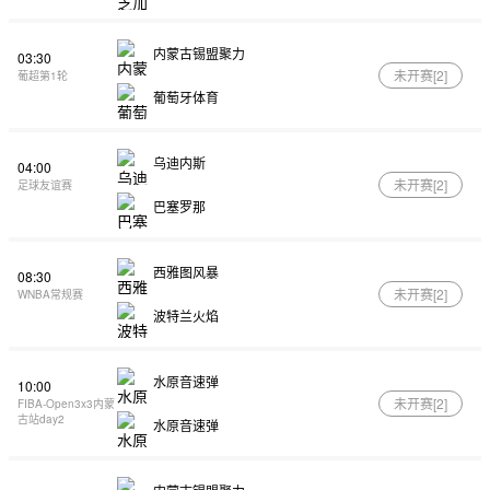
内蒙古锡盟聚力
03:30
未开赛[
2
]
葡超第1轮
葡萄牙体育
乌迪内斯
04:00
未开赛[
2
]
足球友谊赛
巴塞罗那
西雅图风暴
08:30
未开赛[
2
]
WNBA常规赛
波特兰火焰
水原音速弹
10:00
未开赛[
2
]
FIBA-Open3x3内蒙
古站day2
水原音速弹