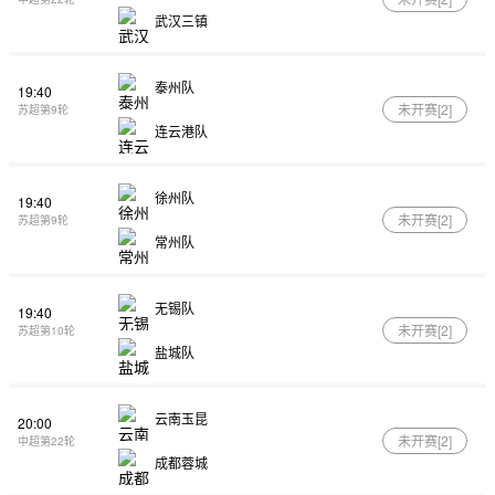
武汉三镇
泰州队
19:40
未开赛[
2
]
苏超第9轮
连云港队
徐州队
19:40
未开赛[
2
]
苏超第9轮
常州队
无锡队
19:40
未开赛[
2
]
苏超第10轮
盐城队
云南玉昆
20:00
未开赛[
2
]
中超第22轮
成都蓉城