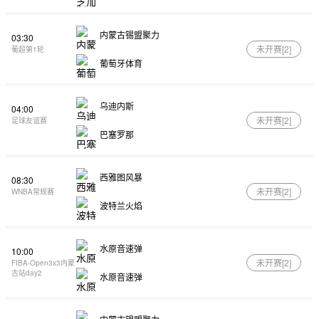
内蒙古锡盟聚力
03:30
未开赛[
2
]
葡超第1轮
葡萄牙体育
乌迪内斯
04:00
未开赛[
2
]
足球友谊赛
巴塞罗那
西雅图风暴
08:30
未开赛[
2
]
WNBA常规赛
波特兰火焰
水原音速弹
10:00
未开赛[
2
]
FIBA-Open3x3内蒙
古站day2
水原音速弹