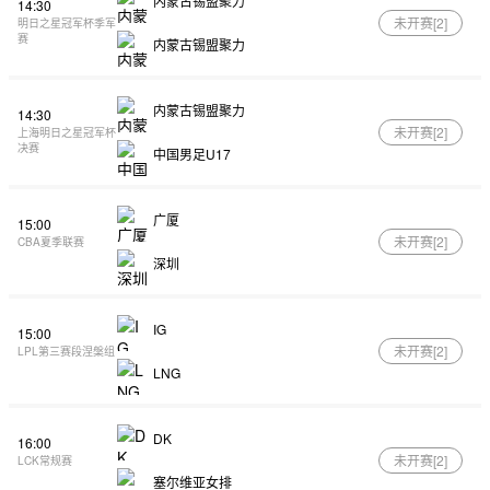
内蒙古锡盟聚力
14:30
未开赛[
2
]
明日之星冠军杯季军
赛
内蒙古锡盟聚力
内蒙古锡盟聚力
14:30
未开赛[
2
]
上海明日之星冠军杯
决赛
中国男足U17
广厦
15:00
未开赛[
2
]
CBA夏季联赛
深圳
IG
15:00
未开赛[
2
]
LPL第三赛段涅槃组
LNG
DK
16:00
未开赛[
2
]
LCK常规赛
塞尔维亚女排