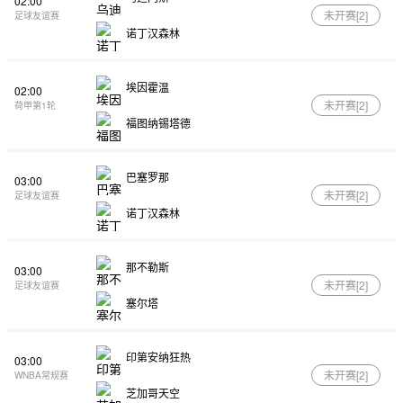
02:00
未开赛[
2
]
足球友谊赛
诺丁汉森林
埃因霍温
02:00
未开赛[
2
]
荷甲第1轮
福图纳锡塔德
巴塞罗那
03:00
未开赛[
2
]
足球友谊赛
诺丁汉森林
那不勒斯
03:00
未开赛[
2
]
足球友谊赛
塞尔塔
印第安纳狂热
03:00
未开赛[
2
]
WNBA常规赛
芝加哥天空