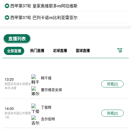
西甲第37轮 皇家奥维耶多vs阿拉维斯
西甲第37轮 巴列卡诺vs比利亚雷亚尔
直播列表
热门直播
足球直播
篮球直播
全部直播
韩千禧
13:20
观看[
2
]
韩国羽毛球大师赛女
单半决赛
塞尔维亚女排
丁俊晖
14:00
观看[
2
]
斯诺克中国公开赛第
1轮
吉尔伯特