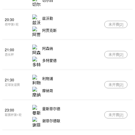
切尔西
兹沃勒
20:30
未开赛[
2
]
荷甲第1轮
阿贾克斯
阿森纳
21:00
未开赛[
2
]
酋长杯
多特蒙德
利物浦
21:30
未开赛[
2
]
足球友谊赛
摩纳哥
曼斯菲尔德
23:00
未开赛[
2
]
联赛杯第1轮
谢菲尔德联