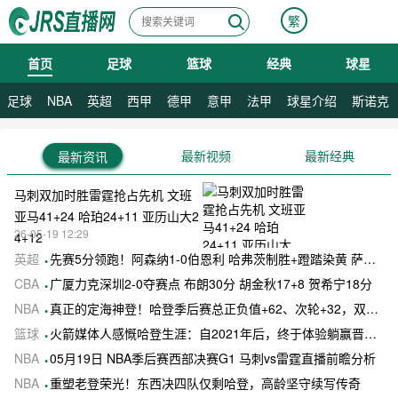
繁
首页
足球
篮球
经典
球星
08月08日 星期六
足球
NBA
英超
西甲
德甲
意甲
法甲
球星介绍
斯诺克
最新视频
最新经典
最新资讯
马刺双加时胜雷霆抢占先机 文班
亚马41+24 哈珀24+11 亚历山大2
26-05-19 12:29
4+12
英超
先赛5分领跑！阿森纳1-0伯恩利 哈弗茨制胜+蹬踏染黄 萨卡献助攻
CBA
广厦力克深圳2-0夺赛点 布朗30分 胡金秋17+8 贺希宁18分
NBA
真正的定海神登！哈登季后赛总正负值+62、次轮+32，双数据领跑骑士全队
篮球
火箭媒体人感慨哈登生涯：自2021年后，终于体验躺赢晋级滋味
NBA
05月19日 NBA季后赛西部决赛G1 马刺vs雷霆直播前瞻分析
NBA
重塑老登荣光！东西决四队仅剩哈登，高龄坚守续写传奇