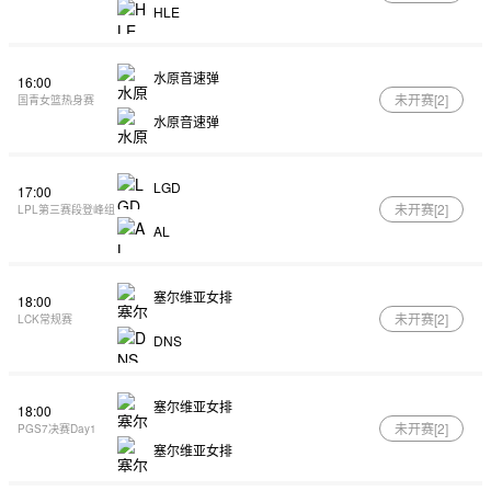
HLE
水原音速弹
16:00
未开赛[
2
]
国青女篮热身赛
水原音速弹
LGD
17:00
未开赛[
2
]
LPL第三赛段登峰组
AL
塞尔维亚女排
18:00
未开赛[
2
]
LCK常规赛
DNS
塞尔维亚女排
18:00
未开赛[
2
]
PGS7决赛Day1
塞尔维亚女排