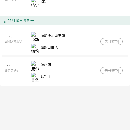
待定
08月10日 星期一
拉斯维加斯王牌
00:30
未开赛[
2
]
WNBA常规赛
纽约自由人
波尔图
01:00
未开赛[
2
]
葡超第1轮
艾华卡