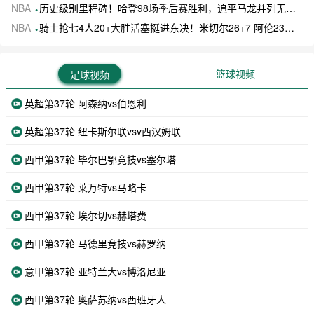
NBA
历史级别里程碑！哈登98场季后赛胜利，追平马龙并列无冠球员历史第一
NBA
骑士抢七4人20+大胜活塞挺进东决！米切尔26+7 阿伦23分 梅里尔23分 詹金斯17分
篮球视频
足球视频
英超第37轮 阿森纳vs伯恩利
英超第37轮 纽卡斯尔联vsv西汉姆联
西甲第37轮 毕尔巴鄂竞技vs塞尔塔
西甲第37轮 莱万特vs马略卡
西甲第37轮 埃尔切vs赫塔费
西甲第37轮 马德里竞技vs赫罗纳
意甲第37轮 亚特兰大vs博洛尼亚
西甲第37轮 奥萨苏纳vs西班牙人