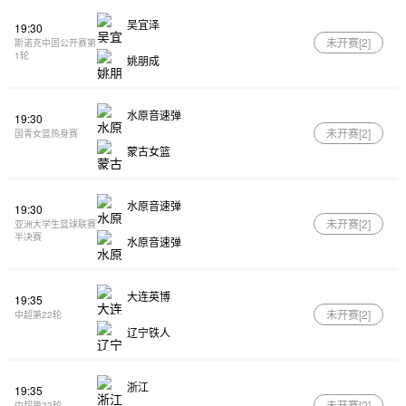
吴宜泽
19:30
未开赛[
2
]
斯诺克中国公开赛第
1轮
姚朋成
水原音速弹
19:30
未开赛[
2
]
国青女篮热身赛
蒙古女篮
水原音速弹
19:30
未开赛[
2
]
亚洲大学生篮球联赛
半决赛
水原音速弹
大连英博
19:35
未开赛[
2
]
中超第22轮
辽宁铁人
浙江
19:35
未开赛[
2
]
中超第22轮