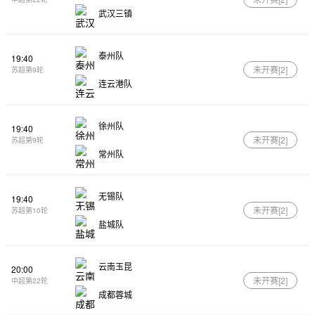
武汉三镇
泰州队
19:40
未开赛[
2
]
苏超第9轮
连云港队
徐州队
19:40
未开赛[
2
]
苏超第9轮
常州队
无锡队
19:40
未开赛[
2
]
苏超第10轮
盐城队
云南玉昆
20:00
未开赛[
2
]
中超第22轮
成都蓉城