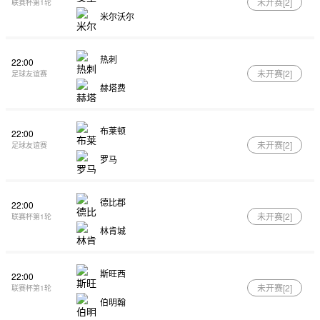
未开赛[
2
]
联赛杯第1轮
米尔沃尔
热刺
22:00
未开赛[
2
]
足球友谊赛
赫塔费
布莱顿
22:00
未开赛[
2
]
足球友谊赛
罗马
德比郡
22:00
未开赛[
2
]
联赛杯第1轮
林肯城
斯旺西
22:00
未开赛[
2
]
联赛杯第1轮
伯明翰