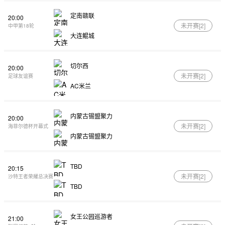
定南赣联
20:00
未开赛[
2
]
中甲第18轮
大连鲲城
切尔西
20:00
未开赛[
2
]
足球友谊赛
AC米兰
内蒙古锡盟聚力
20:00
未开赛[
2
]
海菲尔德杯开幕式
内蒙古锡盟聚力
TBD
20:15
未开赛[
2
]
沙特王者荣耀总决赛
TBD
女王公园巡游者
21:00