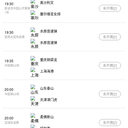
奥沙利文
19:30
未开赛[
2
]
斯诺克中国公开赛第
1轮
塞尔维亚女排
水原音速弹
19:30
未开赛[
2
]
国青女篮热身赛
水原音速弹
重庆铜梁龙
19:35
未开赛[
2
]
中超第22轮
上海海港
山东泰山
20:00
未开赛[
2
]
中超第22轮
天津津门虎
柔佛新山
20:00
未开赛[
2
]
足球友谊赛