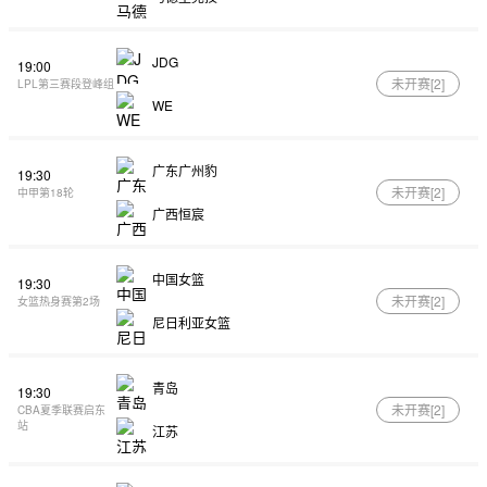
JDG
19:00
未开赛[
2
]
LPL第三赛段登峰组
WE
广东广州豹
19:30
未开赛[
2
]
中甲第18轮
广西恒宸
中国女篮
19:30
未开赛[
2
]
女篮热身赛第2场
尼日利亚女篮
青岛
19:30
未开赛[
2
]
CBA夏季联赛启东
站
江苏