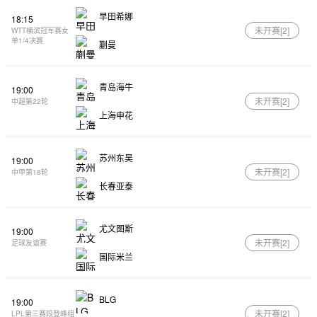
早田希娜
18:15
未开赛[
2
]
WTT横滨冠军赛女
单1/4决赛
蒯曼
青岛海牛
19:00
未开赛[
2
]
中超第22轮
上海申花
苏州东吴
19:00
未开赛[
2
]
中甲第18轮
长春亚泰
尤文图斯
19:00
未开赛[
2
]
足球友谊赛
国际米兰
BLG
19:00
未开赛[
2
]
LPL第三赛段登峰组