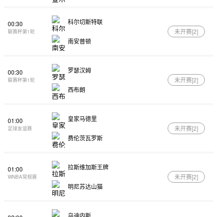
科尔切斯特联
00:30
未开赛[
2
]
联赛杯第1轮
南安普顿
罗瑟汉姆
00:30
未开赛[
2
]
联赛杯第1轮
西布朗
皇家马德里
01:00
未开赛[
2
]
足球友谊赛
费伦茨瓦罗斯
拉斯维加斯王牌
01:00
未开赛[
2
]
WNBA常规赛
明尼苏达山猫
乌迪内斯