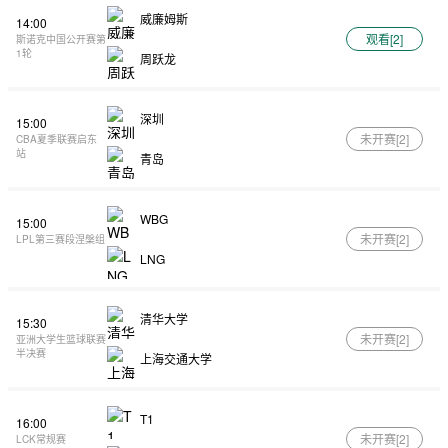
威廉姆斯
14:00
观看[
2
]
斯诺克中国公开赛第
1轮
周跃龙
深圳
15:00
未开赛[
2
]
CBA夏季联赛启东
站
青岛
WBG
15:00
未开赛[
2
]
LPL第三赛段涅槃组
LNG
清华大学
15:30
未开赛[
2
]
亚洲大学生篮球联赛
半决赛
上海交通大学
T1
16:00
未开赛[
2
]
LCK常规赛