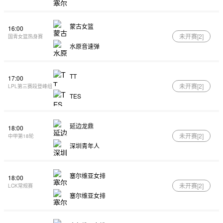
蒙古女篮
16:00
未开赛[
2
]
国青女篮热身赛
水原音速弹
TT
17:00
未开赛[
2
]
LPL第三赛段登峰组
TES
延边龙鼎
18:00
未开赛[
2
]
中甲第18轮
深圳青年人
塞尔维亚女排
18:00
未开赛[
2
]
LCK常规赛
塞尔维亚女排