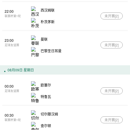
西汉姆联
22:00
未开赛[
2
]
联赛杯第1轮
朴茨茅斯
曼联
23:00
未开赛[
2
]
足球友谊赛
巴黎圣日耳曼
08月09日 星期日
欧塞尔
00:00
未开赛[
2
]
足球友谊赛
特鲁瓦
切尔滕汉姆
00:30
未开赛[
2
]
联赛杯第1轮
查尔顿