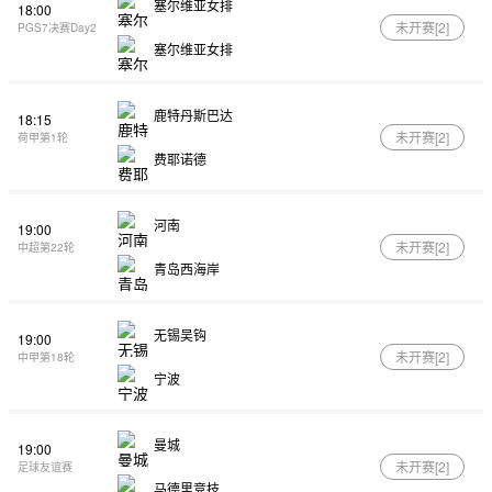
塞尔维亚女排
18:00
未开赛[
2
]
PGS7决赛Day2
塞尔维亚女排
鹿特丹斯巴达
18:15
未开赛[
2
]
荷甲第1轮
费耶诺德
河南
19:00
未开赛[
2
]
中超第22轮
青岛西海岸
无锡吴钩
19:00
未开赛[
2
]
中甲第18轮
宁波
曼城
19:00
未开赛[
2
]
足球友谊赛
马德里竞技