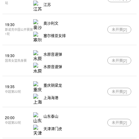
站
江苏
奥沙利文
19:30
未开赛[
2
]
斯诺克中国公开赛第
1轮
塞尔维亚女排
水原音速弹
19:30
未开赛[
2
]
国青女篮热身赛
水原音速弹
重庆铜梁龙
19:35
未开赛[
2
]
中超第22轮
上海海港
山东泰山
20:00
未开赛[
2
]
中超第22轮
天津津门虎