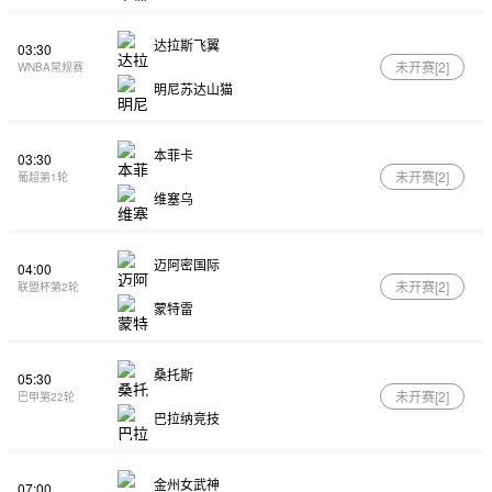
达拉斯飞翼
03:30
未开赛[
2
]
WNBA常规赛
明尼苏达山猫
本菲卡
03:30
未开赛[
2
]
葡超第1轮
维塞乌
迈阿密国际
04:00
未开赛[
2
]
联盟杯第2轮
蒙特雷
桑托斯
05:30
未开赛[
2
]
巴甲第22轮
巴拉纳竞技
金州女武神
07:00