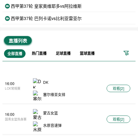
西甲第37轮 皇家奥维耶多vs阿拉维斯
西甲第37轮 巴列卡诺vs比利亚雷亚尔
直播列表
热门直播
足球直播
篮球直播
全部直播
DK
16:00
观看[
2
]
LCK常规赛
塞尔维亚女排
蒙古女篮
16:00
观看[
2
]
国青女篮热身赛
水原音速弹