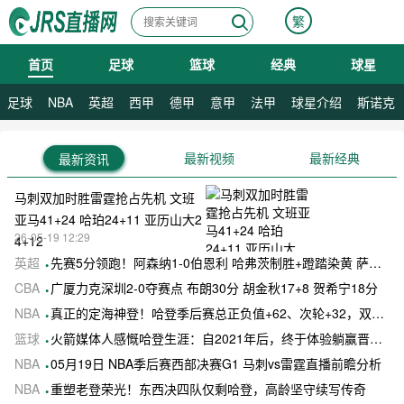
繁
首页
足球
篮球
经典
球星
08月09日 星期日
足球
NBA
英超
西甲
德甲
意甲
法甲
球星介绍
斯诺克
最新视频
最新经典
最新资讯
马刺双加时胜雷霆抢占先机 文班
亚马41+24 哈珀24+11 亚历山大2
26-05-19 12:29
4+12
英超
先赛5分领跑！阿森纳1-0伯恩利 哈弗茨制胜+蹬踏染黄 萨卡献助攻
CBA
广厦力克深圳2-0夺赛点 布朗30分 胡金秋17+8 贺希宁18分
NBA
真正的定海神登！哈登季后赛总正负值+62、次轮+32，双数据领跑骑士全队
篮球
火箭媒体人感慨哈登生涯：自2021年后，终于体验躺赢晋级滋味
NBA
05月19日 NBA季后赛西部决赛G1 马刺vs雷霆直播前瞻分析
NBA
重塑老登荣光！东西决四队仅剩哈登，高龄坚守续写传奇