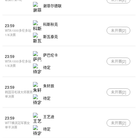
谢菲尔德联
科斯秋克
23:59
未开赛[
2
]
WTA1000多伦多站
1/8决赛
斯瓦泰克
萨巴伦卡
23:59
未开赛[
2
]
WTA1000多伦多站
1/8决赛
待定
朱轩辰
23:59
未开赛[
2
]
韩国羽毛球大师赛男
单决赛
待定
王艺迪
23:59
未开赛[
2
]
WTT横滨冠军赛女
单半决赛
待定