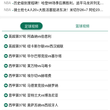
NBA
历史级别里程碑！哈登98场季后赛胜利，追平马龙并列无冠球员历史第一
NBA
骑士抢七4人20+大胜活塞挺进东决！米切尔26+7 阿伦23分 梅里尔23分 詹金斯17分
篮球视频
足球视频
英超第37轮 阿森纳vs伯恩利
英超第37轮 纽卡斯尔联vsv西汉姆联
西甲第37轮 毕尔巴鄂竞技vs塞尔塔
西甲第37轮 莱万特vs马略卡
西甲第37轮 埃尔切vs赫塔费
西甲第37轮 马德里竞技vs赫罗纳
意甲第37轮 亚特兰大vs博洛尼亚
西甲第37轮 奥萨苏纳vs西班牙人