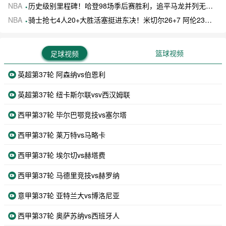
NBA
历史级别里程碑！哈登98场季后赛胜利，追平马龙并列无冠球员历史第一
NBA
骑士抢七4人20+大胜活塞挺进东决！米切尔26+7 阿伦23分 梅里尔23分 詹金斯17分
篮球视频
足球视频
英超第37轮 阿森纳vs伯恩利
英超第37轮 纽卡斯尔联vsv西汉姆联
西甲第37轮 毕尔巴鄂竞技vs塞尔塔
西甲第37轮 莱万特vs马略卡
西甲第37轮 埃尔切vs赫塔费
西甲第37轮 马德里竞技vs赫罗纳
意甲第37轮 亚特兰大vs博洛尼亚
西甲第37轮 奥萨苏纳vs西班牙人