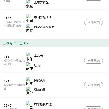
8强赛
水原音速弹
中国男足U17
19:35
未开赛[
2
]
上海明日之星冠军杯
小组赛A组第3轮
内蒙古锡盟聚力
08月07日 星期五
本菲卡
01:00
未开赛[
2
]
欧联杯资格赛第3轮
首回合
哈茨
阿贾克斯
02:00
未开赛[
2
]
欧协联资格赛3首回
合
谢尔伯恩
布里斯托尔城
02:45