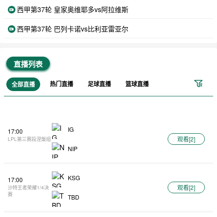
西甲第37轮 皇家奥维耶多vs阿拉维斯
西甲第37轮 巴列卡诺vs比利亚雷亚尔
直播列表
热门直播
足球直播
篮球直播
全部直播
IG
17:00
观看[
2
]
LPL第三赛段涅槃组
NIP
KSG
17:00
观看[
2
]
沙特王者荣耀1/4决
赛
TBD