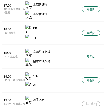
水原音速弹
17:00
观看[
2
]
亚洲大学生篮球联赛
8强赛
水原音速弹
DK
18:00
观看[
2
]
LCK常规赛
T1
塞尔维亚女排
18:00
观看[
2
]
PGS7胜者组
塞尔维亚女排
WE
19:00
观看[
2
]
LPL第三赛段登峰组
AL
清华大学
19:30
未开赛[
2
]
亚洲大学生篮球联赛