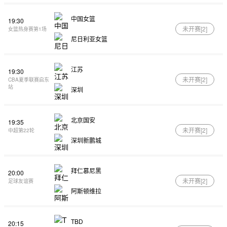
中国女篮
19:30
未开赛[
2
]
女篮热身赛第1场
尼日利亚女篮
江苏
19:30
未开赛[
2
]
CBA夏季联赛启东
站
深圳
北京国安
19:35
未开赛[
2
]
中超第22轮
深圳新鹏城
拜仁慕尼黑
20:00
未开赛[
2
]
足球友谊赛
阿斯顿维拉
TBD
20:15