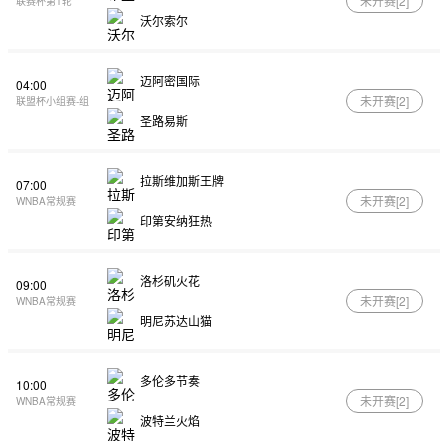
未开赛[
2
]
联赛杯第1轮
沃尔索尔
迈阿密国际
04:00
未开赛[
2
]
联盟杯小组赛-组
圣路易斯
拉斯维加斯王牌
07:00
未开赛[
2
]
WNBA常规赛
印第安纳狂热
洛杉矶火花
09:00
未开赛[
2
]
WNBA常规赛
明尼苏达山猫
多伦多节奏
10:00
未开赛[
2
]
WNBA常规赛
波特兰火焰