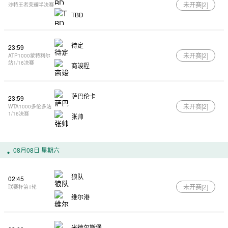
未开赛[
2
]
沙特王者荣耀半决赛
TBD
待定
23:59
未开赛[
2
]
ATP1000蒙特利尔
站1/16决赛
商竣程
萨巴伦卡
23:59
未开赛[
2
]
WTA1000多伦多站
1/16决赛
张帅
08月08日 星期六
狼队
02:45
未开赛[
2
]
联赛杯第1轮
维尔港
米德尔斯堡