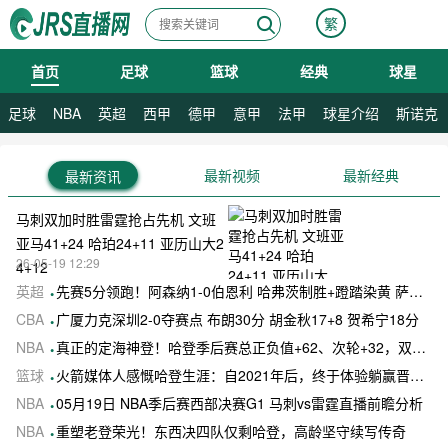
繁
首页
足球
篮球
经典
球星
08月06日 星期四
足球
NBA
英超
西甲
德甲
意甲
法甲
球星介绍
斯诺克
最新视频
最新经典
最新资讯
马刺双加时胜雷霆抢占先机 文班
亚马41+24 哈珀24+11 亚历山大2
26-05-19 12:29
4+12
英超
先赛5分领跑！阿森纳1-0伯恩利 哈弗茨制胜+蹬踏染黄 萨卡献助攻
CBA
广厦力克深圳2-0夺赛点 布朗30分 胡金秋17+8 贺希宁18分
NBA
真正的定海神登！哈登季后赛总正负值+62、次轮+32，双数据领跑骑士全队
篮球
火箭媒体人感慨哈登生涯：自2021年后，终于体验躺赢晋级滋味
NBA
05月19日 NBA季后赛西部决赛G1 马刺vs雷霆直播前瞻分析
NBA
重塑老登荣光！东西决四队仅剩哈登，高龄坚守续写传奇