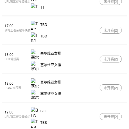
未开赛[
2
]
LPL第三赛段登峰组
TT
TBD
17:00
未开赛[
2
]
沙特王者荣耀半决赛
TBD
塞尔维亚女排
18:00
未开赛[
2
]
LCK常规赛
塞尔维亚女排
塞尔维亚女排
18:00
未开赛[
2
]
PGS7突围赛
塞尔维亚女排
BLG
19:00
未开赛[
2
]
LPL第三赛段登峰组
TES