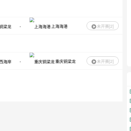
-
上海海港
未开赛[
2
]
-
重庆铜梁龙
未开赛[
2
]