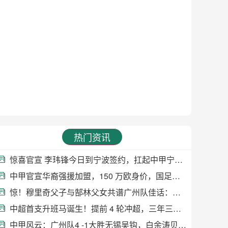
热门资讯
惊喜官宣 李玮锋今日到宁波签约，扛起中甲宁波队主教练大旗
中甲官宣华裔强援加盟，150 万欧身价，国足归化有望添助力
惊！穆里奇父子与郜林父女共谱广州队佳话：传承与热爱
中超首支升班马诞生！提前 4 轮冲超，三年三级跳终结云南21年等待
中甲风云：广州队4 -1大胜无锡吴钩，白余涛贝尼亚罗萨双星闪耀