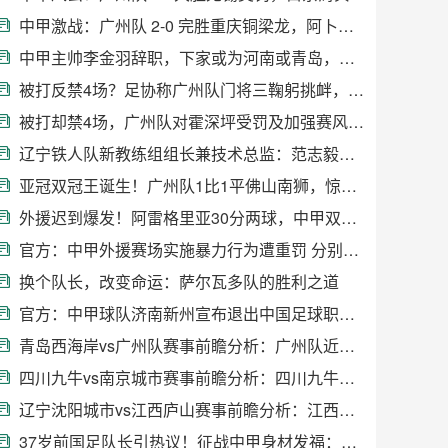
中甲激战：广州队 2-0 完胜重庆铜梁龙，阿卜杜瓦哈普传射建功助球队升至第三
中甲主帅李金羽辞职，下家或为河南或青岛，妻子回应引关注
被打反禁4场？足协称广州队门将三鞠躬挑衅，罚款4万
被打却禁4场，广州队对霍深坪受罚及加强赛风教育的回应
辽宁铁人队新教练组组长兼技术总监：范志毅！足球盛宴即将开启
亚冠双冠王诞生！广州队1比1平佛山南狮，惊心动魄
外援迟到爆发！阿雷格里亚30分两球，中甲双雄争霸
官方：中甲外援赛场实施暴力行为遭重罚 分别停赛5场、4场
换个队长，改变命运：萨尔瓦多队的胜利之道
官方：中甲球队济南新州宣布退出中国足球职业联赛
青岛西海岸vs广州队赛事前瞻分析：广州队近期状态火热
四川九牛vs南京城市赛事前瞻分析：四川九牛已取得联赛3连胜
辽宁沈阳城市vs江西庐山赛事前瞻分析：江西庐山近期战绩有所回暖
37岁前国足队长引热议！征战中甲身材发福：肚腩藏不住，发际线上移