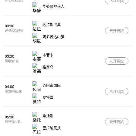
未开赛[
2
]
WNBA常规赛
华盛顿神秘人
达拉斯飞翼
03:30
未开赛[
2
]
WNBA常规赛
明尼苏达山猫
本菲卡
03:30
未开赛[
2
]
葡超第1轮
维塞乌
迈阿密国际
04:00
未开赛[
2
]
联盟杯第2轮
蒙特雷
桑托斯
05:30
未开赛[
2
]
巴甲第22轮
巴拉纳竞技