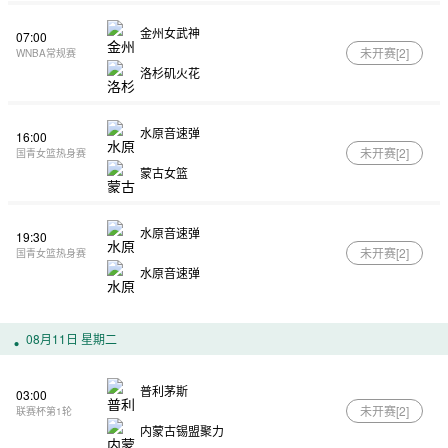
金州女武神
07:00
未开赛[
2
]
WNBA常规赛
洛杉矶火花
水原音速弹
16:00
未开赛[
2
]
国青女篮热身赛
蒙古女篮
水原音速弹
19:30
未开赛[
2
]
国青女篮热身赛
水原音速弹
08月11日 星期二
普利茅斯
03:00
未开赛[
2
]
联赛杯第1轮
内蒙古锡盟聚力