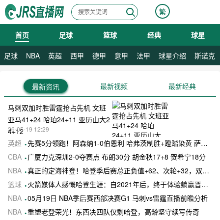
繁
首页
足球
篮球
经典
球星
08月09日 星期日
足球
NBA
英超
西甲
德甲
意甲
法甲
球星介绍
斯诺克
最新视频
最新经典
最新资讯
马刺双加时胜雷霆抢占先机 文班
亚马41+24 哈珀24+11 亚历山大2
26-05-19 12:29
4+12
英超
先赛5分领跑！阿森纳1-0伯恩利 哈弗茨制胜+蹬踏染黄 萨卡献助攻
CBA
广厦力克深圳2-0夺赛点 布朗30分 胡金秋17+8 贺希宁18分
NBA
真正的定海神登！哈登季后赛总正负值+62、次轮+32，双数据领跑骑士全队
篮球
火箭媒体人感慨哈登生涯：自2021年后，终于体验躺赢晋级滋味
NBA
05月19日 NBA季后赛西部决赛G1 马刺vs雷霆直播前瞻分析
NBA
重塑老登荣光！东西决四队仅剩哈登，高龄坚守续写传奇