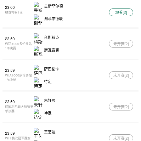
曼斯菲尔德
23:00
观看[
2
]
联赛杯第1轮
谢菲尔德联
科斯秋克
23:59
未开赛[
2
]
WTA1000多伦多站
1/8决赛
斯瓦泰克
萨巴伦卡
23:59
未开赛[
2
]
WTA1000多伦多站
1/8决赛
待定
朱轩辰
23:59
未开赛[
2
]
韩国羽毛球大师赛男
单决赛
待定
王艺迪
23:59
未开赛[
2
]
WTT横滨冠军赛女