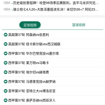
NBA
历史级别里程碑！哈登98场季后赛胜利，追平马龙并列无冠球员历史第一
NBA
骑士抢七4人20+大胜活塞挺进东决！米切尔26+7 阿伦23分 梅里尔23分 詹金斯17分
篮球视频
足球视频
英超第37轮 阿森纳vs伯恩利
英超第37轮 纽卡斯尔联vsv西汉姆联
西甲第37轮 毕尔巴鄂竞技vs塞尔塔
西甲第37轮 莱万特vs马略卡
西甲第37轮 埃尔切vs赫塔费
西甲第37轮 马德里竞技vs赫罗纳
意甲第37轮 亚特兰大vs博洛尼亚
西甲第37轮 奥萨苏纳vs西班牙人