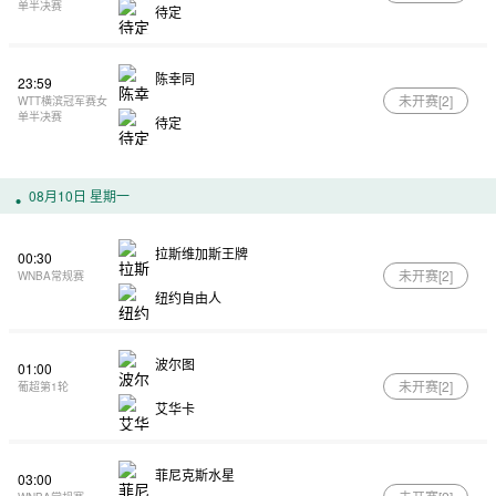
单半决赛
待定
陈幸同
23:59
未开赛[
2
]
WTT横滨冠军赛女
单半决赛
待定
08月10日 星期一
拉斯维加斯王牌
00:30
未开赛[
2
]
WNBA常规赛
纽约自由人
波尔图
01:00
未开赛[
2
]
葡超第1轮
艾华卡
菲尼克斯水星
03:00