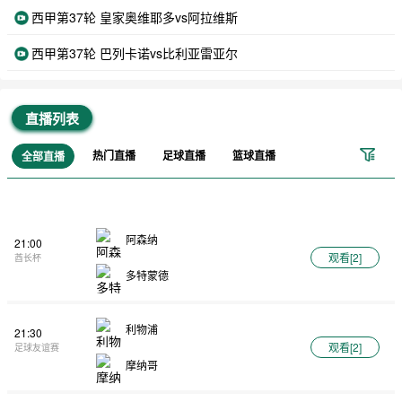
西甲第37轮 皇家奥维耶多vs阿拉维斯
西甲第37轮 巴列卡诺vs比利亚雷亚尔
直播列表
热门直播
足球直播
篮球直播
全部直播
阿森纳
21:00
观看[
2
]
酋长杯
多特蒙德
利物浦
21:30
观看[
2
]
足球友谊赛
摩纳哥