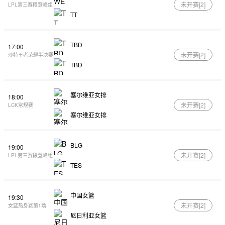
未开赛[
2
]
LPL第三赛段登峰组
TT
TBD
17:00
未开赛[
2
]
沙特王者荣耀半决赛
TBD
塞尔维亚女排
18:00
未开赛[
2
]
LCK常规赛
塞尔维亚女排
BLG
19:00
未开赛[
2
]
LPL第三赛段登峰组
TES
中国女篮
19:30
未开赛[
2
]
女篮热身赛第1场
尼日利亚女篮