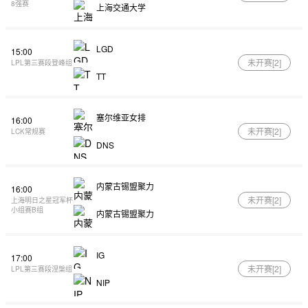
8强赛
上海交通大学
LGD
15:00
未开赛[
2
]
LPL第三赛段登峰组
TT
塞尔维亚女排
16:00
未开赛[
2
]
LCK常规赛
DNS
内蒙古锡盟聚力
16:00
未开赛[
2
]
上海明日之星冠军杯
小组赛B组
内蒙古锡盟聚力
IG
17:00
未开赛[
2
]
LPL第三赛段涅槃组
NIP