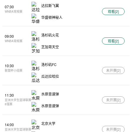
达拉斯飞翼
07:30
观看[
2
]
WNBA常规赛
华盛顿神秘人
洛杉矶火花
09:00
观看[
2
]
WNBA常规赛
芝加哥天空
洛杉矶FC
10:30
未开赛[
2
]
联盟杯小组赛
瓜达拉哈拉
水原音速弹
11:30
未开赛[
2
]
亚洲大学生篮球联赛
8强赛
水原音速弹
北京大学
14:00
未开赛[
2
]
亚洲大学生篮球联赛