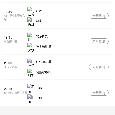
江苏
19:30
未开赛[
2
]
CBA夏季联赛启东
站
深圳
北京国安
19:35
未开赛[
2
]
中超第22轮
深圳新鹏城
拜仁慕尼黑
20:00
未开赛[
2
]
足球友谊赛
阿斯顿维拉
TBD
20:15
未开赛[
2
]
沙特王者荣耀半决赛
TBD