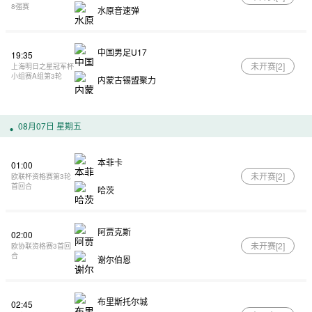
8强赛
水原音速弹
中国男足U17
19:35
未开赛[
2
]
上海明日之星冠军杯
小组赛A组第3轮
内蒙古锡盟聚力
08月07日 星期五
本菲卡
01:00
未开赛[
2
]
欧联杯资格赛第3轮
首回合
哈茨
阿贾克斯
02:00
未开赛[
2
]
欧协联资格赛3首回
合
谢尔伯恩
布里斯托尔城
02:45