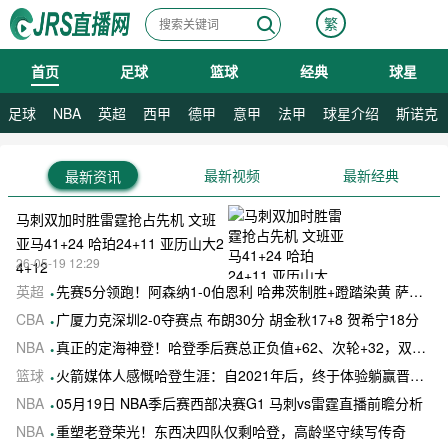
繁
首页
足球
篮球
经典
球星
08月06日 星期四
足球
NBA
英超
西甲
德甲
意甲
法甲
球星介绍
斯诺克
最新视频
最新经典
最新资讯
马刺双加时胜雷霆抢占先机 文班
亚马41+24 哈珀24+11 亚历山大2
26-05-19 12:29
4+12
英超
先赛5分领跑！阿森纳1-0伯恩利 哈弗茨制胜+蹬踏染黄 萨卡献助攻
CBA
广厦力克深圳2-0夺赛点 布朗30分 胡金秋17+8 贺希宁18分
NBA
真正的定海神登！哈登季后赛总正负值+62、次轮+32，双数据领跑骑士全队
篮球
火箭媒体人感慨哈登生涯：自2021年后，终于体验躺赢晋级滋味
NBA
05月19日 NBA季后赛西部决赛G1 马刺vs雷霆直播前瞻分析
NBA
重塑老登荣光！东西决四队仅剩哈登，高龄坚守续写传奇