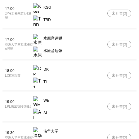
KSG
17:00
未开赛[
2
]
沙特王者荣耀1/4决
赛
TBD
水原音速弹
17:00
未开赛[
2
]
亚洲大学生篮球联赛
8强赛
水原音速弹
DK
18:00
未开赛[
2
]
LCK常规赛
T1
WE
19:00
未开赛[
2
]
LPL第三赛段登峰组
AL
清华大学
19:30
未开赛[
2
]
亚洲大学生篮球联赛