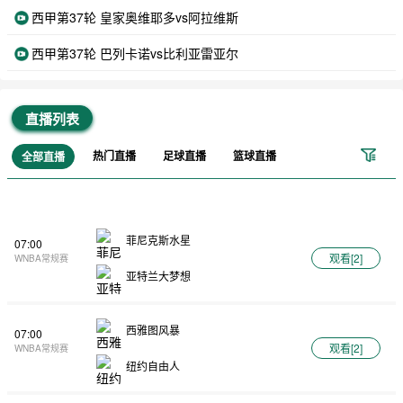
西甲第37轮 皇家奥维耶多vs阿拉维斯
西甲第37轮 巴列卡诺vs比利亚雷亚尔
直播列表
热门直播
足球直播
篮球直播
全部直播
菲尼克斯水星
07:00
观看[
2
]
WNBA常规赛
亚特兰大梦想
西雅图风暴
07:00
观看[
2
]
WNBA常规赛
纽约自由人