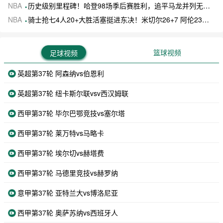
NBA
历史级别里程碑！哈登98场季后赛胜利，追平马龙并列无冠球员历史第一
NBA
骑士抢七4人20+大胜活塞挺进东决！米切尔26+7 阿伦23分 梅里尔23分 詹金斯17分
篮球视频
足球视频
英超第37轮 阿森纳vs伯恩利
英超第37轮 纽卡斯尔联vsv西汉姆联
西甲第37轮 毕尔巴鄂竞技vs塞尔塔
西甲第37轮 莱万特vs马略卡
西甲第37轮 埃尔切vs赫塔费
西甲第37轮 马德里竞技vs赫罗纳
意甲第37轮 亚特兰大vs博洛尼亚
西甲第37轮 奥萨苏纳vs西班牙人