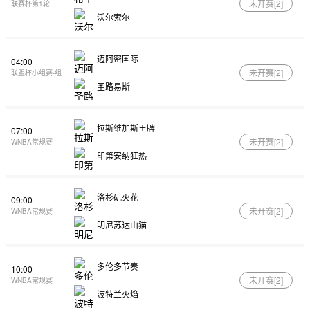
未开赛[
2
]
联赛杯第1轮
沃尔索尔
迈阿密国际
04:00
未开赛[
2
]
联盟杯小组赛-组
圣路易斯
拉斯维加斯王牌
07:00
未开赛[
2
]
WNBA常规赛
印第安纳狂热
洛杉矶火花
09:00
未开赛[
2
]
WNBA常规赛
明尼苏达山猫
多伦多节奏
10:00
未开赛[
2
]
WNBA常规赛
波特兰火焰