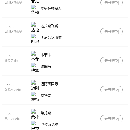
未开赛[
2
]
WNBA常规赛
华盛顿神秘人
达拉斯飞翼
03:30
未开赛[
2
]
WNBA常规赛
明尼苏达山猫
本菲卡
03:30
未开赛[
2
]
葡超第1轮
维塞乌
迈阿密国际
04:00
未开赛[
2
]
联盟杯第2轮
蒙特雷
桑托斯
05:30
未开赛[
2
]
巴甲第22轮
巴拉纳竞技