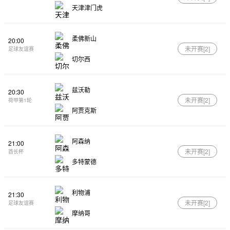
天津津门虎
柔佛新山
20:00
未开赛[
2
]
足球友谊赛
切尔西
兹沃勒
20:30
未开赛[
2
]
荷甲第1轮
阿贾克斯
阿森纳
21:00
未开赛[
2
]
酋长杯
多特蒙德
利物浦
21:30
未开赛[
2
]
足球友谊赛
摩纳哥