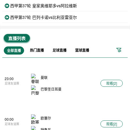
西甲第37轮 皇家奥维耶多vs阿拉维斯
西甲第37轮 巴列卡诺vs比利亚雷亚尔
直播列表
热门直播
足球直播
篮球直播
全部直播
曼联
23:00
观看[
2
]
足球友谊赛
巴黎圣日耳曼
欧塞尔
00:00
观看[
2
]
足球友谊赛
特鲁瓦