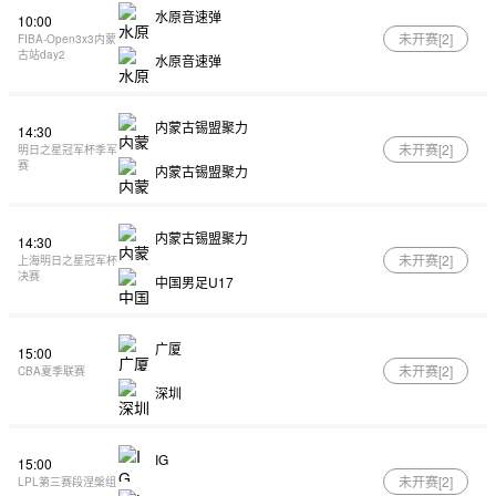
水原音速弹
10:00
未开赛[
2
]
FIBA-Open3x3内蒙
古站day2
水原音速弹
内蒙古锡盟聚力
14:30
未开赛[
2
]
明日之星冠军杯季军
赛
内蒙古锡盟聚力
内蒙古锡盟聚力
14:30
未开赛[
2
]
上海明日之星冠军杯
决赛
中国男足U17
广厦
15:00
未开赛[
2
]
CBA夏季联赛
深圳
IG
15:00
未开赛[
2
]
LPL第三赛段涅槃组