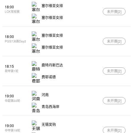
塞尔维亚女排
18:00
未开赛[
2
]
LCK常规赛
塞尔维亚女排
塞尔维亚女排
18:00
未开赛[
2
]
PGS7决赛Day2
塞尔维亚女排
鹿特丹斯巴达
18:15
未开赛[
2
]
荷甲第1轮
费耶诺德
河南
19:00
未开赛[
2
]
中超第22轮
青岛西海岸
无锡吴钩
19:00
未开赛[
2
]
中甲第18轮