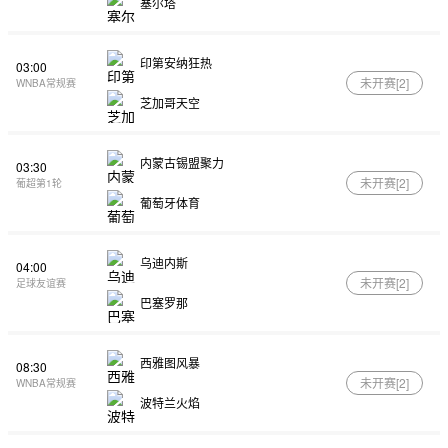
塞尔塔
印第安纳狂热
03:00
未开赛[
2
]
WNBA常规赛
芝加哥天空
内蒙古锡盟聚力
03:30
未开赛[
2
]
葡超第1轮
葡萄牙体育
乌迪内斯
04:00
未开赛[
2
]
足球友谊赛
巴塞罗那
西雅图风暴
08:30
未开赛[
2
]
WNBA常规赛
波特兰火焰