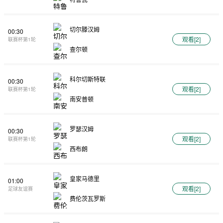
切尔滕汉姆
00:30
观看[
2
]
联赛杯第1轮
查尔顿
科尔切斯特联
00:30
观看[
2
]
联赛杯第1轮
南安普顿
罗瑟汉姆
00:30
观看[
2
]
联赛杯第1轮
西布朗
皇家马德里
01:00
观看[
2
]
足球友谊赛
费伦茨瓦罗斯