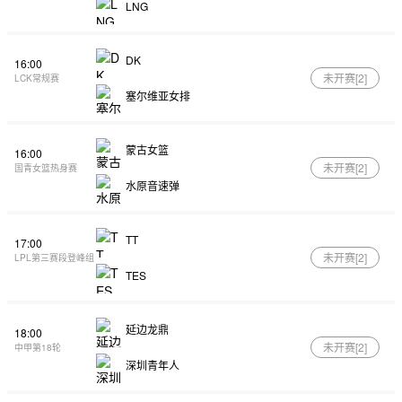
LNG
DK
16:00
未开赛[
2
]
LCK常规赛
塞尔维亚女排
蒙古女篮
16:00
未开赛[
2
]
国青女篮热身赛
水原音速弹
TT
17:00
未开赛[
2
]
LPL第三赛段登峰组
TES
延边龙鼎
18:00
未开赛[
2
]
中甲第18轮
深圳青年人