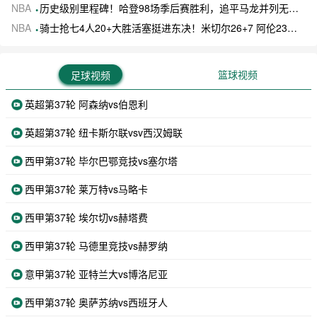
NBA
历史级别里程碑！哈登98场季后赛胜利，追平马龙并列无冠球员历史第一
NBA
骑士抢七4人20+大胜活塞挺进东决！米切尔26+7 阿伦23分 梅里尔23分 詹金斯17分
篮球视频
足球视频
英超第37轮 阿森纳vs伯恩利
英超第37轮 纽卡斯尔联vsv西汉姆联
西甲第37轮 毕尔巴鄂竞技vs塞尔塔
西甲第37轮 莱万特vs马略卡
西甲第37轮 埃尔切vs赫塔费
西甲第37轮 马德里竞技vs赫罗纳
意甲第37轮 亚特兰大vs博洛尼亚
西甲第37轮 奥萨苏纳vs西班牙人