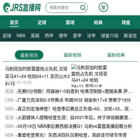
繁
首页
足球
篮球
经典
球星
08月08日 星期六
08月09日 星期日
足球
NBA
英超
西甲
德甲
意甲
法甲
球星介绍
斯诺克
最新视频
最新经典
最新资讯
马刺双加时胜雷霆抢占先机 文班
亚马41+24 哈珀24+11 亚历山大2
26-05-19 12:29
4+12
英超
先赛5分领跑！阿森纳1-0伯恩利 哈弗茨制胜+蹬踏染黄 萨卡献助攻
CBA
广厦力克深圳2-0夺赛点 布朗30分 胡金秋17+8 贺希宁18分
NBA
真正的定海神登！哈登季后赛总正负值+62、次轮+32，双数据领跑骑士全队
篮球
火箭媒体人感慨哈登生涯：自2021年后，终于体验躺赢晋级滋味
NBA
05月19日 NBA季后赛西部决赛G1 马刺vs雷霆直播前瞻分析
NBA
重塑老登荣光！东西决四队仅剩哈登，高龄坚守续写传奇