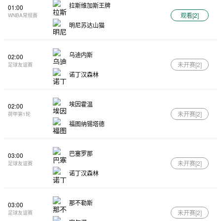
拉斯维加斯王牌
01:00
观看[
2
]
WNBA常规赛
明尼苏达山猫
乌迪内斯
02:00
未开赛[
2
]
足球友谊赛
诺丁汉森林
埃因霍温
02:00
未开赛[
2
]
荷甲第1轮
福图纳锡塔德
巴塞罗那
03:00
未开赛[
2
]
足球友谊赛
诺丁汉森林
那不勒斯
03:00
未开赛[
2
]
足球友谊赛