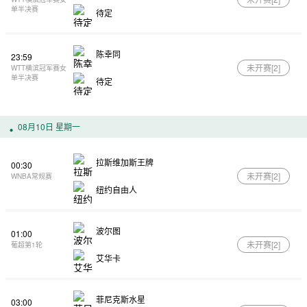
单半决赛
待定
陈幸同
23:59
未开赛[
2
]
WTT横滨冠军赛女
单半决赛
待定
08月10日 星期一
拉斯维加斯王牌
00:30
未开赛[
2
]
WNBA常规赛
纽约自由人
波尔图
01:00
未开赛[
2
]
葡超第1轮
艾华卡
菲尼克斯水星
03:00