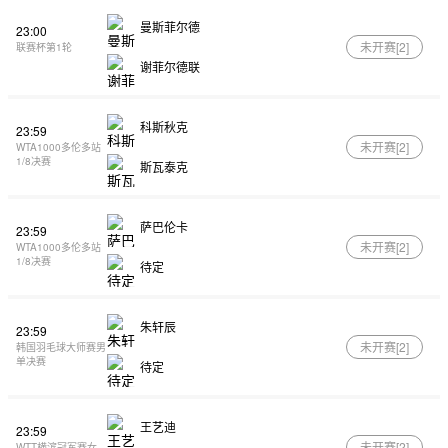
曼斯菲尔德
23:00
未开赛[
2
]
联赛杯第1轮
谢菲尔德联
科斯秋克
23:59
未开赛[
2
]
WTA1000多伦多站
1/8决赛
斯瓦泰克
萨巴伦卡
23:59
未开赛[
2
]
WTA1000多伦多站
1/8决赛
待定
朱轩辰
23:59
未开赛[
2
]
韩国羽毛球大师赛男
单决赛
待定
王艺迪
23:59
未开赛[
2
]
WTT横滨冠军赛女