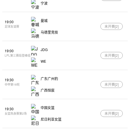
宁波
曼城
19:00
未开赛[
2
]
足球友谊赛
马德里竞技
JDG
19:00
未开赛[
2
]
LPL第三赛段登峰组
WE
广东广州豹
19:30
未开赛[
2
]
中甲第18轮
广西恒宸
中国女篮
19:30
未开赛[
2
]
女篮热身赛第2场
尼日利亚女篮