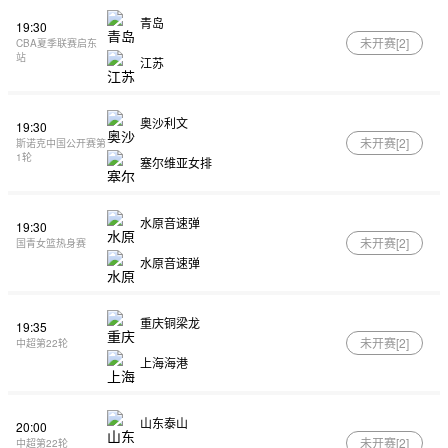
青岛
19:30
未开赛[
2
]
CBA夏季联赛启东
站
江苏
奥沙利文
19:30
未开赛[
2
]
斯诺克中国公开赛第
1轮
塞尔维亚女排
水原音速弹
19:30
未开赛[
2
]
国青女篮热身赛
水原音速弹
重庆铜梁龙
19:35
未开赛[
2
]
中超第22轮
上海海港
山东泰山
20:00
未开赛[
2
]
中超第22轮