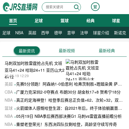
繁
首页
足球
篮球
经典
球星
08月07日 星期五
08月08日 星期六
足球
NBA
英超
西甲
德甲
意甲
法甲
球星介绍
斯诺克
最新视频
最新经典
最新资讯
马刺双加时胜雷霆抢占先机 文班
亚马41+24 哈珀24+11 亚历山大2
26-05-19 12:29
4+12
英超
先赛5分领跑！阿森纳1-0伯恩利 哈弗茨制胜+蹬踏染黄 萨卡献助攻
CBA
广厦力克深圳2-0夺赛点 布朗30分 胡金秋17+8 贺希宁18分
NBA
真正的定海神登！哈登季后赛总正负值+62、次轮+32，双数据领跑骑士全队
篮球
火箭媒体人感慨哈登生涯：自2021年后，终于体验躺赢晋级滋味
NBA
05月19日 NBA季后赛西部决赛G1 马刺vs雷霆直播前瞻分析
NBA
重塑老登荣光！东西决四队仅剩哈登，高龄坚守续写传奇