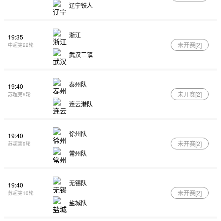
辽宁铁人
浙江
19:35
未开赛[
2
]
中超第22轮
武汉三镇
泰州队
19:40
未开赛[
2
]
苏超第9轮
连云港队
徐州队
19:40
未开赛[
2
]
苏超第9轮
常州队
无锡队
19:40
未开赛[
2
]
苏超第10轮
盐城队