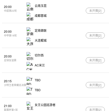
云南玉昆
20:00
未开赛[
2
]
中超第22轮
成都蓉城
定南赣联
20:00
未开赛[
2
]
中甲第18轮
大连鲲城
切尔西
20:00
未开赛[
2
]
足球友谊赛
AC米兰
TBD
20:15
未开赛[
2
]
沙特王者荣耀总决赛
TBD
女王公园巡游者
21:00
未开赛[
2
]
联赛杯第1轮