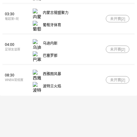
内蒙古锡盟聚力
03:30
未开赛[
2
]
葡超第1轮
葡萄牙体育
乌迪内斯
04:00
未开赛[
2
]
足球友谊赛
巴塞罗那
西雅图风暴
08:30
未开赛[
2
]
WNBA常规赛
波特兰火焰