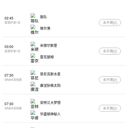
狼队
02:45
未开赛[
2
]
联赛杯第1轮
维尔港
米德尔斯堡
03:00
未开赛[
2
]
联赛杯第1轮
雷克瑟姆
菲尼克斯水星
07:30
未开赛[
2
]
WNBA常规赛
康涅狄格太阳
亚特兰大梦想
07:30
未开赛[
2
]
WNBA常规赛
华盛顿神秘人