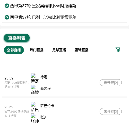
西甲第37轮 皇家奥维耶多vs阿拉维斯
西甲第37轮 巴列卡诺vs比利亚雷亚尔
直播列表
热门直播
足球直播
篮球直播
全部直播
待定
23:59
未开赛[
2
]
ATP1000蒙特利尔
站1/16决赛
商竣程
萨巴伦卡
23:59
未开赛[
2
]
WTA1000多伦多站
1/16决赛
张帅