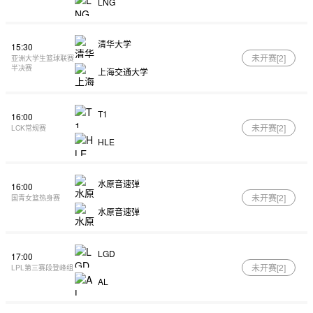
LNG
清华大学
15:30
未开赛[
2
]
亚洲大学生篮球联赛
半决赛
上海交通大学
T1
16:00
未开赛[
2
]
LCK常规赛
HLE
水原音速弹
16:00
未开赛[
2
]
国青女篮热身赛
水原音速弹
LGD
17:00
未开赛[
2
]
LPL第三赛段登峰组
AL