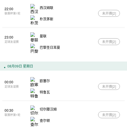
西汉姆联
22:00
未开赛[
2
]
联赛杯第1轮
朴茨茅斯
曼联
23:00
未开赛[
2
]
足球友谊赛
巴黎圣日耳曼
08月09日 星期日
欧塞尔
00:00
未开赛[
2
]
足球友谊赛
特鲁瓦
切尔滕汉姆
00:30
未开赛[
2
]
联赛杯第1轮
查尔顿