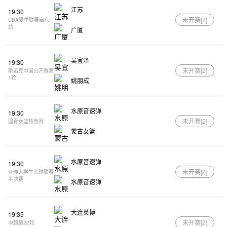
江苏
19:30
未开赛[
2
]
CBA夏季联赛启东
站
广厦
吴宜泽
19:30
未开赛[
2
]
斯诺克中国公开赛第
1轮
姚朋成
水原音速弹
19:30
未开赛[
2
]
国青女篮热身赛
蒙古女篮
水原音速弹
19:30
未开赛[
2
]
亚洲大学生篮球联赛
半决赛
水原音速弹
大连英博
19:35
未开赛[
2
]
中超第22轮