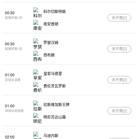
科尔切斯特联
00:30
未开赛[
2
]
联赛杯第1轮
南安普顿
罗瑟汉姆
00:30
未开赛[
2
]
联赛杯第1轮
西布朗
皇家马德里
01:00
未开赛[
2
]
足球友谊赛
费伦茨瓦罗斯
拉斯维加斯王牌
01:00
未开赛[
2
]
WNBA常规赛
明尼苏达山猫
乌迪内斯
02:00