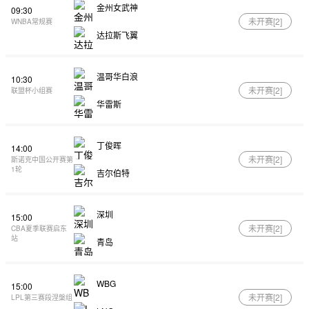
金州女武神
09:30
未开赛[
2
]
WNBA常规赛
达拉斯飞翼
温哥华白浪
10:30
未开赛[
2
]
联盟杯小组赛
华雷斯
丁俊晖
14:00
未开赛[
2
]
斯诺克中国公开赛第
1轮
吉尔伯特
深圳
15:00
未开赛[
2
]
CBA夏季联赛启东
站
青岛
WBG
15:00
未开赛[
2
]
LPL第三赛段涅槃组