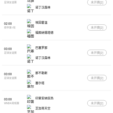
未开赛[
2
]
足球友谊赛
诺丁汉森林
埃因霍温
02:00
未开赛[
2
]
荷甲第1轮
福图纳锡塔德
巴塞罗那
03:00
未开赛[
2
]
足球友谊赛
诺丁汉森林
那不勒斯
03:00
未开赛[
2
]
足球友谊赛
塞尔塔
印第安纳狂热
03:00
未开赛[
2
]
WNBA常规赛
芝加哥天空