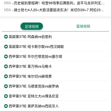
NBA
历史级别里程碑！哈登98场季后赛胜利，追平马龙并列无冠球员历史第一
NBA
骑士抢七4人20+大胜活塞挺进东决！米切尔26+7 阿伦23分 梅里尔23分 詹金斯17分
篮球视频
足球视频
英超第37轮 阿森纳vs伯恩利
英超第37轮 纽卡斯尔联vsv西汉姆联
西甲第37轮 毕尔巴鄂竞技vs塞尔塔
西甲第37轮 莱万特vs马略卡
西甲第37轮 埃尔切vs赫塔费
西甲第37轮 马德里竞技vs赫罗纳
意甲第37轮 亚特兰大vs博洛尼亚
西甲第37轮 奥萨苏纳vs西班牙人