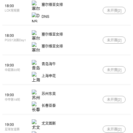
塞尔维亚女排
18:00
未开赛[
2
]
LCK常规赛
DNS
塞尔维亚女排
18:00
未开赛[
2
]
PGS7决赛Day1
塞尔维亚女排
青岛海牛
19:00
未开赛[
2
]
中超第22轮
上海申花
苏州东吴
19:00
未开赛[
2
]
中甲第18轮
长春亚泰
尤文图斯
19:00
未开赛[
2
]
足球友谊赛