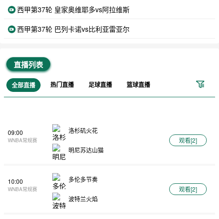
西甲第37轮 皇家奥维耶多vs阿拉维斯
西甲第37轮 巴列卡诺vs比利亚雷亚尔
直播列表
热门直播
足球直播
篮球直播
全部直播
洛杉矶火花
09:00
观看[
2
]
WNBA常规赛
明尼苏达山猫
多伦多节奏
10:00
观看[
2
]
WNBA常规赛
波特兰火焰