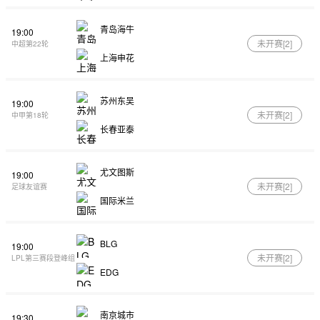
青岛海牛
19:00
未开赛[
2
]
中超第22轮
上海申花
苏州东吴
19:00
未开赛[
2
]
中甲第18轮
长春亚泰
尤文图斯
19:00
未开赛[
2
]
足球友谊赛
国际米兰
BLG
19:00
未开赛[
2
]
LPL第三赛段登峰组
EDG
南京城市
19:30