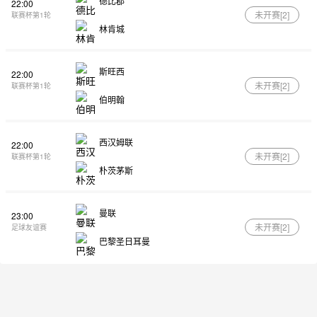
德比郡
22:00
未开赛[
2
]
联赛杯第1轮
林肯城
斯旺西
22:00
未开赛[
2
]
联赛杯第1轮
伯明翰
西汉姆联
22:00
未开赛[
2
]
联赛杯第1轮
朴茨茅斯
曼联
23:00
未开赛[
2
]
足球友谊赛
巴黎圣日耳曼