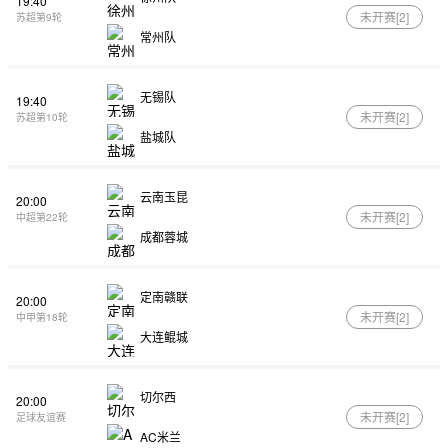
19:40
未开赛[
2
]
苏超第9轮
常州队
无锡队
19:40
未开赛[
2
]
苏超第10轮
盐城队
云南玉昆
20:00
未开赛[
2
]
中超第22轮
成都蓉城
定南赣联
20:00
未开赛[
2
]
中甲第18轮
大连鲲城
切尔西
20:00
未开赛[
2
]
足球友谊赛
AC米兰