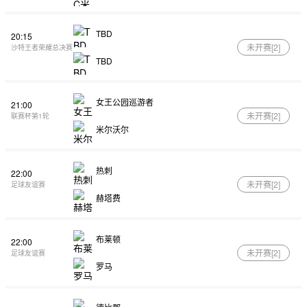
TBD
20:15
未开赛[
2
]
沙特王者荣耀总决赛
TBD
女王公园巡游者
21:00
未开赛[
2
]
联赛杯第1轮
米尔沃尔
热刺
22:00
未开赛[
2
]
足球友谊赛
赫塔费
布莱顿
22:00
未开赛[
2
]
足球友谊赛
罗马