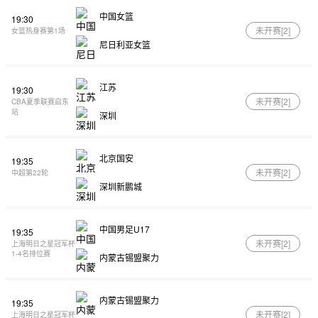
中国女篮
19:30
未开赛[
2
]
女篮热身赛第1场
尼日利亚女篮
江苏
19:30
未开赛[
2
]
CBA夏季联赛启东
站
深圳
北京国安
19:35
未开赛[
2
]
中超第22轮
深圳新鹏城
中国男足U17
19:35
未开赛[
2
]
上海明日之星冠军杯
1-4名排位赛
内蒙古锡盟聚力
内蒙古锡盟聚力
19:35
未开赛[
2
]
上海明日之星冠军杯