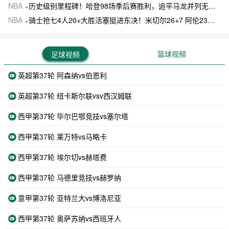
NBA
历史级别里程碑！哈登98场季后赛胜利，追平马龙并列无冠球员历史第一
NBA
骑士抢七4人20+大胜活塞挺进东决！米切尔26+7 阿伦23分 梅里尔23分 詹金斯17分
篮球视频
足球视频
英超第37轮 阿森纳vs伯恩利
英超第37轮 纽卡斯尔联vsv西汉姆联
西甲第37轮 毕尔巴鄂竞技vs塞尔塔
西甲第37轮 莱万特vs马略卡
西甲第37轮 埃尔切vs赫塔费
西甲第37轮 马德里竞技vs赫罗纳
意甲第37轮 亚特兰大vs博洛尼亚
西甲第37轮 奥萨苏纳vs西班牙人