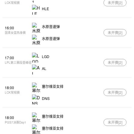
未开赛[
2
]
LCK常规赛
HLE
水原音速弹
16:00
未开赛[
2
]
国青女篮热身赛
水原音速弹
LGD
17:00
未开赛[
2
]
LPL第三赛段登峰组
AL
塞尔维亚女排
18:00
未开赛[
2
]
LCK常规赛
DNS
塞尔维亚女排
18:00
未开赛[
2
]
PGS7决赛Day1
塞尔维亚女排