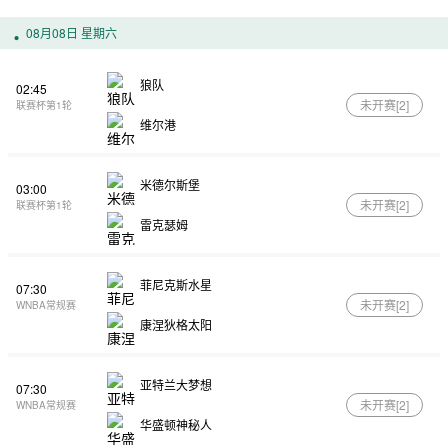
08月08日 星期六
狼队
02:45
未开赛[
2
]
联赛杯第1轮
维尔港
米德尔斯堡
03:00
未开赛[
2
]
联赛杯第1轮
雷克瑟姆
菲尼克斯水星
07:30
未开赛[
2
]
WNBA常规赛
康涅狄格太阳
亚特兰大梦想
07:30
未开赛[
2
]
WNBA常规赛
华盛顿神秘人