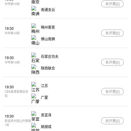
未开赛[
2
]
中甲第18轮
南通支云
梅州客家
19:30
未开赛[
2
]
中甲第18轮
佛山南狮
石家庄功夫
19:30
未开赛[
2
]
中甲第18轮
陕西联合
江苏
19:30
未开赛[
2
]
CBA夏季联赛启东
站
广厦
吴宜泽
19:30
未开赛[
2
]
斯诺克中国公开赛第
1轮
姚朋成