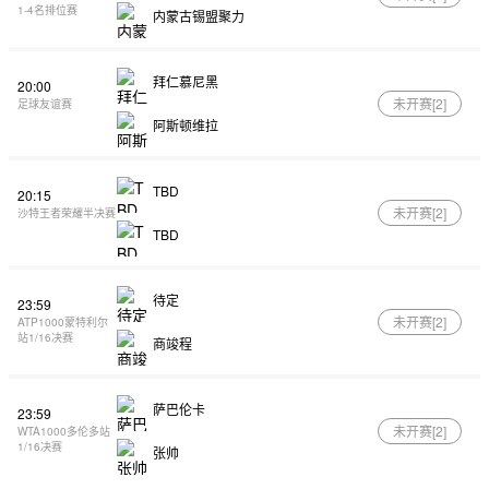
1-4名排位赛
内蒙古锡盟聚力
拜仁慕尼黑
20:00
未开赛[
2
]
足球友谊赛
阿斯顿维拉
TBD
20:15
未开赛[
2
]
沙特王者荣耀半决赛
TBD
待定
23:59
未开赛[
2
]
ATP1000蒙特利尔
站1/16决赛
商竣程
萨巴伦卡
23:59
未开赛[
2
]
WTA1000多伦多站
1/16决赛
张帅