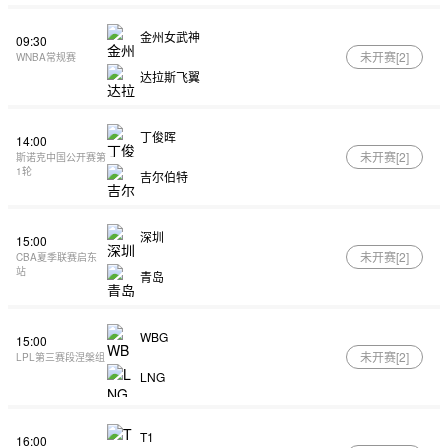
金州女武神
09:30
未开赛[
2
]
WNBA常规赛
达拉斯飞翼
丁俊晖
14:00
未开赛[
2
]
斯诺克中国公开赛第
1轮
吉尔伯特
深圳
15:00
未开赛[
2
]
CBA夏季联赛启东
站
青岛
WBG
15:00
未开赛[
2
]
LPL第三赛段涅槃组
LNG
T1
16:00