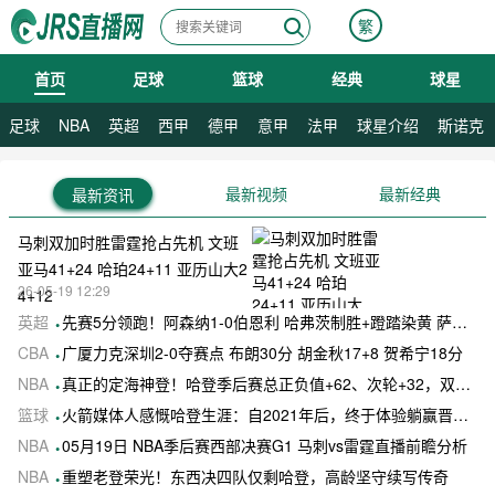
繁
首页
足球
篮球
经典
球星
08月07日 星期五
足球
NBA
英超
西甲
德甲
意甲
法甲
球星介绍
斯诺克
最新视频
最新经典
最新资讯
马刺双加时胜雷霆抢占先机 文班
亚马41+24 哈珀24+11 亚历山大2
26-05-19 12:29
4+12
英超
先赛5分领跑！阿森纳1-0伯恩利 哈弗茨制胜+蹬踏染黄 萨卡献助攻
CBA
广厦力克深圳2-0夺赛点 布朗30分 胡金秋17+8 贺希宁18分
NBA
真正的定海神登！哈登季后赛总正负值+62、次轮+32，双数据领跑骑士全队
篮球
火箭媒体人感慨哈登生涯：自2021年后，终于体验躺赢晋级滋味
NBA
05月19日 NBA季后赛西部决赛G1 马刺vs雷霆直播前瞻分析
NBA
重塑老登荣光！东西决四队仅剩哈登，高龄坚守续写传奇