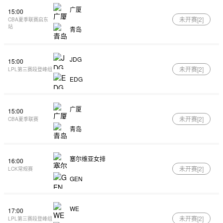
广厦
15:00
未开赛[
2
]
CBA夏季联赛启东
站
青岛
JDG
15:00
未开赛[
2
]
LPL第三赛段登峰组
EDG
广厦
15:00
未开赛[
2
]
CBA夏季联赛
青岛
塞尔维亚女排
16:00
未开赛[
2
]
LCK常规赛
GEN
WE
17:00
未开赛[
2
]
LPL第三赛段登峰组