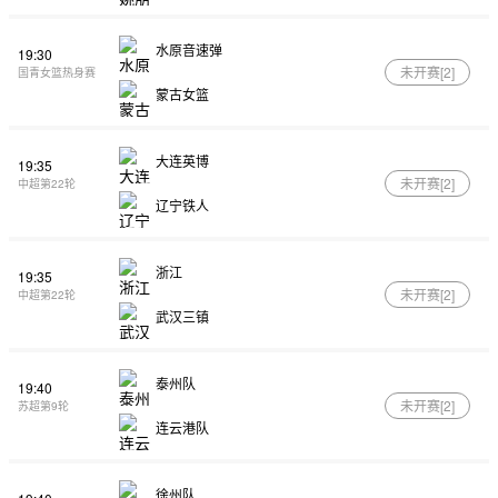
水原音速弹
19:30
未开赛[
2
]
国青女篮热身赛
蒙古女篮
大连英博
19:35
未开赛[
2
]
中超第22轮
辽宁铁人
浙江
19:35
未开赛[
2
]
中超第22轮
武汉三镇
泰州队
19:40
未开赛[
2
]
苏超第9轮
连云港队
徐州队