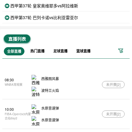
西甲第37轮 皇家奥维耶多vs阿拉维斯
西甲第37轮 巴列卡诺vs比利亚雷亚尔
直播列表
热门直播
足球直播
篮球直播
全部直播
西雅图风暴
08:30
未开赛[
2
]
WNBA常规赛
波特兰火焰
水原音速弹
10:00
未开赛[
2
]
FIBA-Open3x3内蒙
古站day2
水原音速弹