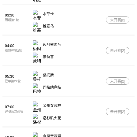
本菲卡
03:30
未开赛[
2
]
葡超第1轮
维塞乌
迈阿密国际
04:00
未开赛[
2
]
联盟杯第2轮
蒙特雷
桑托斯
05:30
未开赛[
2
]
巴甲第22轮
巴拉纳竞技
金州女武神
07:00
未开赛[
2
]
WNBA常规赛
洛杉矶火花
水原音速弹