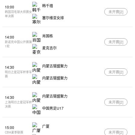
韩千禧
10:00
未开赛[
2
]
韩国羽毛球大师赛女
单决赛
塞尔维亚女排
肖国栋
14:00
未开赛[
2
]
斯诺克中国公开赛第
1轮
麦克吉尔
内蒙古锡盟聚力
14:30
未开赛[
2
]
明日之星冠军杯季军
赛
内蒙古锡盟聚力
内蒙古锡盟聚力
14:30
未开赛[
2
]
上海明日之星冠军杯
决赛
中国男足U17
广厦
15:00
未开赛[
2
]
CBA夏季联赛