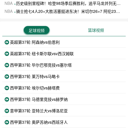
NBA
历史级别里程碑！哈登98场季后赛胜利，追平马龙并列无冠球员历史第一
NBA
骑士抢七4人20+大胜活塞挺进东决！米切尔26+7 阿伦23分 梅里尔23分 詹金斯17分
篮球视频
足球视频
英超第37轮 阿森纳vs伯恩利
英超第37轮 纽卡斯尔联vsv西汉姆联
西甲第37轮 毕尔巴鄂竞技vs塞尔塔
西甲第37轮 莱万特vs马略卡
西甲第37轮 埃尔切vs赫塔费
西甲第37轮 马德里竞技vs赫罗纳
意甲第37轮 亚特兰大vs博洛尼亚
西甲第37轮 奥萨苏纳vs西班牙人