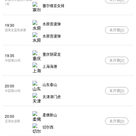
1轮
塞尔维亚女排
水原音速弹
19:30
未开赛[
2
]
国青女篮热身赛
水原音速弹
重庆铜梁龙
19:35
未开赛[
2
]
中超第22轮
上海海港
山东泰山
20:00
未开赛[
2
]
中超第22轮
天津津门虎
柔佛新山
20:00
未开赛[
2
]
足球友谊赛
切尔西