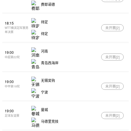
费耶诺德
待定
18:15
未开赛[
2
]
WTT横滨冠军赛男
单决赛
待定
河南
19:00
未开赛[
2
]
中超第22轮
青岛西海岸
无锡吴钩
19:00
未开赛[
2
]
中甲第18轮
宁波
曼城
19:00
未开赛[
2
]
足球友谊赛
马德里竞技