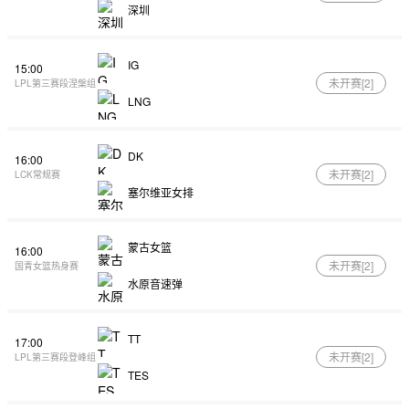
深圳
IG
15:00
未开赛[
2
]
LPL第三赛段涅槃组
LNG
DK
16:00
未开赛[
2
]
LCK常规赛
塞尔维亚女排
蒙古女篮
16:00
未开赛[
2
]
国青女篮热身赛
水原音速弹
TT
17:00
未开赛[
2
]
LPL第三赛段登峰组
TES