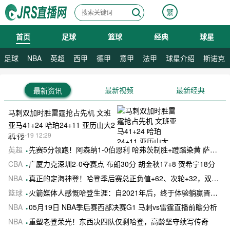
繁
首页
足球
篮球
经典
球星
08月09日 星期日
足球
NBA
英超
西甲
德甲
意甲
法甲
球星介绍
斯诺克
最新视频
最新经典
最新资讯
马刺双加时胜雷霆抢占先机 文班
亚马41+24 哈珀24+11 亚历山大2
26-05-19 12:29
4+12
英超
先赛5分领跑！阿森纳1-0伯恩利 哈弗茨制胜+蹬踏染黄 萨卡献助攻
CBA
广厦力克深圳2-0夺赛点 布朗30分 胡金秋17+8 贺希宁18分
NBA
真正的定海神登！哈登季后赛总正负值+62、次轮+32，双数据领跑骑士全队
篮球
火箭媒体人感慨哈登生涯：自2021年后，终于体验躺赢晋级滋味
NBA
05月19日 NBA季后赛西部决赛G1 马刺vs雷霆直播前瞻分析
NBA
重塑老登荣光！东西决四队仅剩哈登，高龄坚守续写传奇