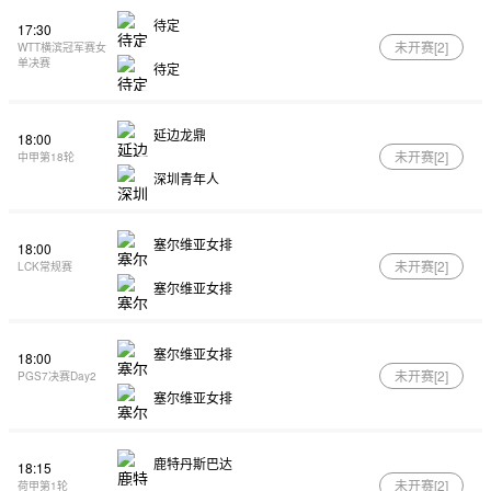
待定
17:30
未开赛[
2
]
WTT横滨冠军赛女
单决赛
待定
延边龙鼎
18:00
未开赛[
2
]
中甲第18轮
深圳青年人
塞尔维亚女排
18:00
未开赛[
2
]
LCK常规赛
塞尔维亚女排
塞尔维亚女排
18:00
未开赛[
2
]
PGS7决赛Day2
塞尔维亚女排
鹿特丹斯巴达
18:15
未开赛[
2
]
荷甲第1轮