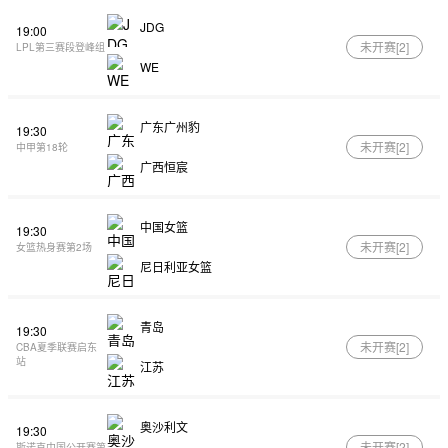
JDG
19:00
未开赛[
2
]
LPL第三赛段登峰组
WE
广东广州豹
19:30
未开赛[
2
]
中甲第18轮
广西恒宸
中国女篮
19:30
未开赛[
2
]
女篮热身赛第2场
尼日利亚女篮
青岛
19:30
未开赛[
2
]
CBA夏季联赛启东
站
江苏
奥沙利文
19:30
未开赛[
2
]
斯诺克中国公开赛第