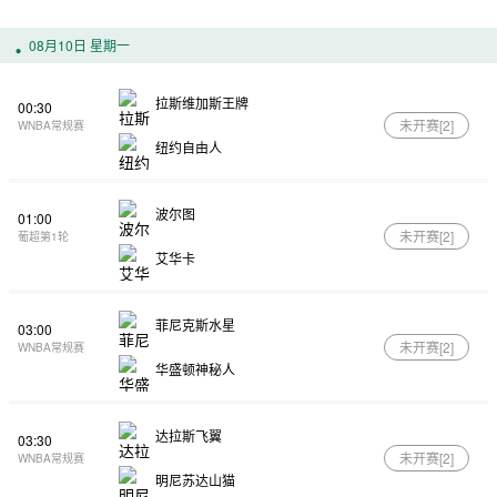
08月10日 星期一
拉斯维加斯王牌
00:30
未开赛[
2
]
WNBA常规赛
纽约自由人
波尔图
01:00
未开赛[
2
]
葡超第1轮
艾华卡
菲尼克斯水星
03:00
未开赛[
2
]
WNBA常规赛
华盛顿神秘人
达拉斯飞翼
03:30
未开赛[
2
]
WNBA常规赛
明尼苏达山猫