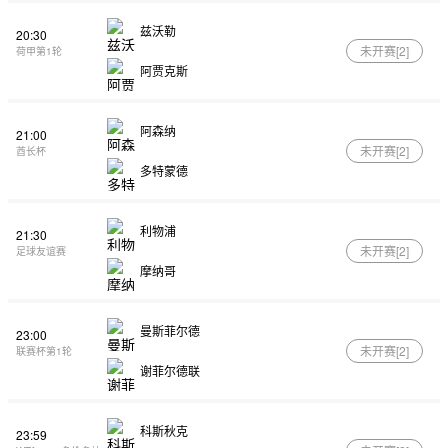
兹沃勒
20:30
未开赛[
2
]
荷甲第1轮
阿贾克斯
阿森纳
21:00
未开赛[
2
]
酋长杯
多特蒙德
利物浦
21:30
未开赛[
2
]
足球友谊赛
摩纳哥
曼斯菲尔德
23:00
未开赛[
2
]
联赛杯第1轮
谢菲尔德联
科斯秋克
23:59