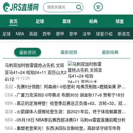
繁
首页
足球
篮球
经典
球星
08月08日 星期六
08月09日 星期日
足球
NBA
英超
西甲
德甲
意甲
法甲
球星介绍
斯诺克
最新视频
最新经典
最新资讯
马刺双加时胜雷霆抢占先机 文班
亚马41+24 哈珀24+11 亚历山大2
26-05-19 12:29
4+12
英超
先赛5分领跑！阿森纳1-0伯恩利 哈弗茨制胜+蹬踏染黄 萨卡献助攻
CBA
广厦力克深圳2-0夺赛点 布朗30分 胡金秋17+8 贺希宁18分
NBA
真正的定海神登！哈登季后赛总正负值+62、次轮+32，双数据领跑骑士全队
篮球
火箭媒体人感慨哈登生涯：自2021年后，终于体验躺赢晋级滋味
NBA
05月19日 NBA季后赛西部决赛G1 马刺vs雷霆直播前瞻分析
NBA
重塑老登荣光！东西决四队仅剩哈登，高龄坚守续写传奇