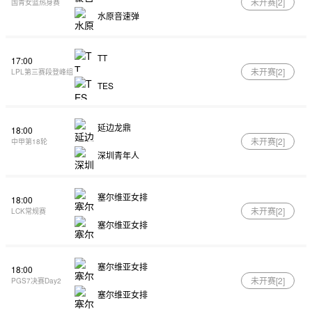
未开赛[
2
]
国青女篮热身赛
水原音速弹
TT
17:00
未开赛[
2
]
LPL第三赛段登峰组
TES
延边龙鼎
18:00
未开赛[
2
]
中甲第18轮
深圳青年人
塞尔维亚女排
18:00
未开赛[
2
]
LCK常规赛
塞尔维亚女排
塞尔维亚女排
18:00
未开赛[
2
]
PGS7决赛Day2
塞尔维亚女排