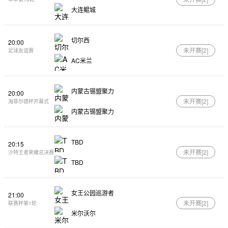
大连鲲城
切尔西
20:00
未开赛[
2
]
足球友谊赛
AC米兰
内蒙古锡盟聚力
20:00
未开赛[
2
]
海菲尔德杯开幕式
内蒙古锡盟聚力
TBD
20:15
未开赛[
2
]
沙特王者荣耀总决赛
TBD
女王公园巡游者
21:00
未开赛[
2
]
联赛杯第1轮
米尔沃尔