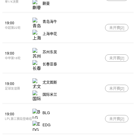
单1/4决赛
蒯曼
青岛海牛
19:00
未开赛[
2
]
中超第22轮
上海申花
苏州东吴
19:00
未开赛[
2
]
中甲第18轮
长春亚泰
尤文图斯
19:00
未开赛[
2
]
足球友谊赛
国际米兰
BLG
19:00
未开赛[
2
]
LPL第三赛段登峰组
EDG