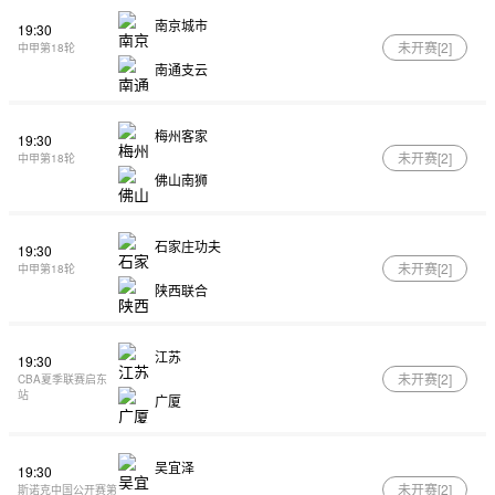
南京城市
19:30
未开赛[
2
]
中甲第18轮
南通支云
梅州客家
19:30
未开赛[
2
]
中甲第18轮
佛山南狮
石家庄功夫
19:30
未开赛[
2
]
中甲第18轮
陕西联合
江苏
19:30
未开赛[
2
]
CBA夏季联赛启东
站
广厦
吴宜泽
19:30
未开赛[
2
]
斯诺克中国公开赛第