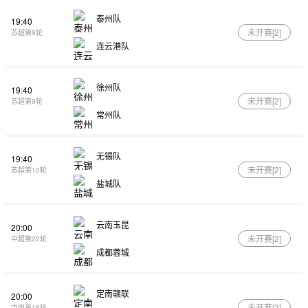
泰州队
19:40
未开赛[
2
]
苏超第9轮
连云港队
徐州队
19:40
未开赛[
2
]
苏超第9轮
常州队
无锡队
19:40
未开赛[
2
]
苏超第10轮
盐城队
云南玉昆
20:00
未开赛[
2
]
中超第22轮
成都蓉城
定南赣联
20:00
未开赛[
2
]
中甲第18轮