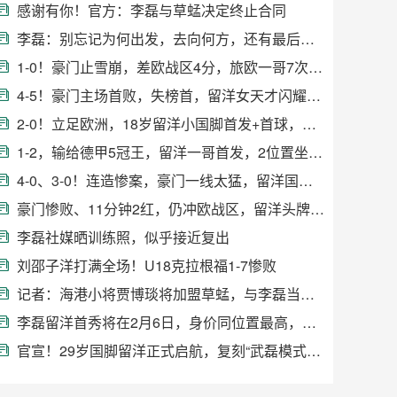
感谢有你！官方：李磊与草蜢决定终止合同
李磊：别忘记为何出发，去向何方，还有最后的归处
1-0！豪门止雪崩，差欧战区4分，旅欧一哥7次登场，道出留洋真相
4-5！豪门主场首败，失榜首，留洋女天才闪耀：5连首发、轰3球6助
2-0！立足欧洲，18岁留洋小国脚首发+首球，送国奥大雪崩：3连败
1-2，输给德甲5冠王，留洋一哥首发，2位置坐稳主力，直冲欧战区
4-0、3-0！连造惨案，豪门一线太猛，留洋国脚又登场，幸运冲欧战
豪门惨败、11分钟2红，仍冲欧战区，留洋头牌首发：5次解围
李磊社媒晒训练照，似乎接近复出
刘邵子洋打满全场！U18克拉根福1-7惨败
记者：海港小将贾博琰将加盟草蜢，与李磊当队友
李磊留洋首秀将在2月6日，身价同位置最高，有望直接首发
官宣！29岁国脚留洋正式启航，复刻“武磊模式”：踢日本即插即用