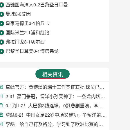
西雅图海湾人0-2巴黎圣日耳曼
曼城6-0艾因
皇家马德里3-1帕丘卡
国际米兰2-1浦和红钻
弗拉门戈3-1切尔西
巴黎圣日耳曼0-1博塔弗戈
相关资讯
草蜢官方：贾博琰的瑞士工作签证获批 球员已到队训练
2-3！豪门争冠，留洋小孙雯神了：一条龙内切+世界波，首季造19球
0-1到1-2！大巴黎3线连塌，0冠悲剧重演，李梦雯首发知足：进步大
草蜢8-2！中国女足22岁中场又建功，争留洋第1冠，造16球闪耀欧洲
李磊：给自己打及格分，学习到了欧洲比赛的强度