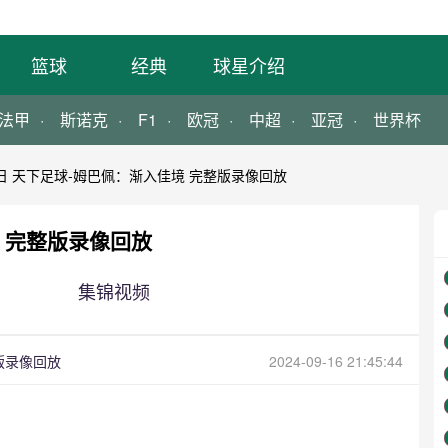
篮球
经典
球星介绍
法甲
斯诺克
F1
欧冠
中超
亚冠
世界杯
6日 天下足球-姆巴佩：渐入佳境 完整版录像回放
境 完整版录像回放
集锦视频
整版录像回放
2024-09-16 21:45:44