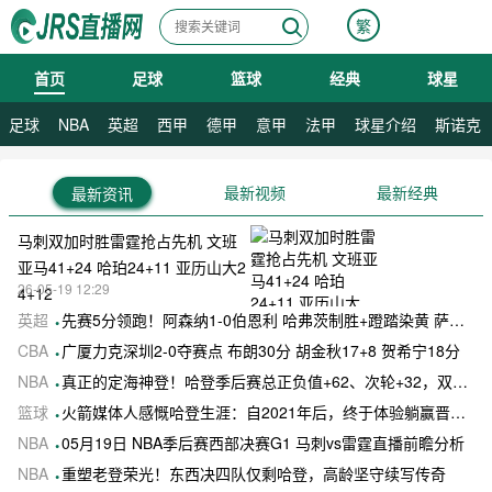
繁
首页
足球
篮球
经典
球星
08月08日 星期六
08月09日 星期日
足球
NBA
英超
西甲
德甲
意甲
法甲
球星介绍
斯诺克
最新视频
最新经典
最新资讯
马刺双加时胜雷霆抢占先机 文班
亚马41+24 哈珀24+11 亚历山大2
26-05-19 12:29
4+12
英超
先赛5分领跑！阿森纳1-0伯恩利 哈弗茨制胜+蹬踏染黄 萨卡献助攻
CBA
广厦力克深圳2-0夺赛点 布朗30分 胡金秋17+8 贺希宁18分
NBA
真正的定海神登！哈登季后赛总正负值+62、次轮+32，双数据领跑骑士全队
篮球
火箭媒体人感慨哈登生涯：自2021年后，终于体验躺赢晋级滋味
NBA
05月19日 NBA季后赛西部决赛G1 马刺vs雷霆直播前瞻分析
NBA
重塑老登荣光！东西决四队仅剩哈登，高龄坚守续写传奇