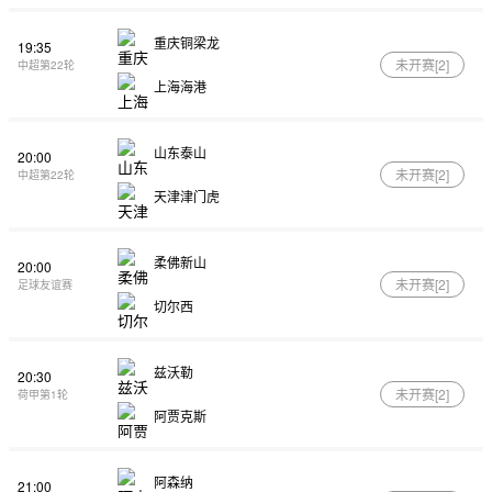
重庆铜梁龙
19:35
未开赛[
2
]
中超第22轮
上海海港
山东泰山
20:00
未开赛[
2
]
中超第22轮
天津津门虎
柔佛新山
20:00
未开赛[
2
]
足球友谊赛
切尔西
兹沃勒
20:30
未开赛[
2
]
荷甲第1轮
阿贾克斯
阿森纳
21:00