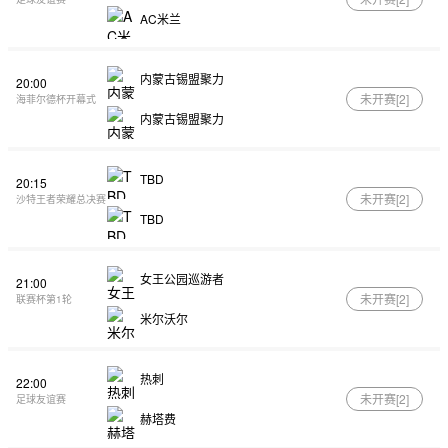
AC米兰
内蒙古锡盟聚力
20:00
未开赛[
2
]
海菲尔德杯开幕式
内蒙古锡盟聚力
TBD
20:15
未开赛[
2
]
沙特王者荣耀总决赛
TBD
女王公园巡游者
21:00
未开赛[
2
]
联赛杯第1轮
米尔沃尔
热刺
22:00
未开赛[
2
]
足球友谊赛
赫塔费