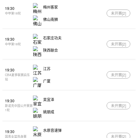
梅州客家
19:30
未开赛[
2
]
中甲第18轮
佛山南狮
石家庄功夫
19:30
未开赛[
2
]
中甲第18轮
陕西联合
江苏
19:30
未开赛[
2
]
CBA夏季联赛启东
站
广厦
吴宜泽
19:30
未开赛[
2
]
斯诺克中国公开赛第
1轮
姚朋成
水原音速弹
19:30
未开赛[
2
]
国青女篮热身赛