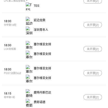
未开赛[
2
]
LPL第三赛段登峰组
TES
延边龙鼎
18:00
未开赛[
2
]
中甲第18轮
深圳青年人
塞尔维亚女排
18:00
未开赛[
2
]
LCK常规赛
塞尔维亚女排
塞尔维亚女排
18:00
未开赛[
2
]
PGS7决赛Day2
塞尔维亚女排
鹿特丹斯巴达
18:15
未开赛[
2
]
荷甲第1轮
费耶诺德