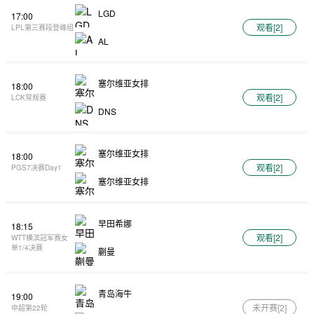
LGD
17:00
观看[
2
]
LPL第三赛段登峰组
AL
塞尔维亚女排
18:00
观看[
2
]
LCK常规赛
DNS
塞尔维亚女排
18:00
观看[
2
]
PGS7决赛Day1
塞尔维亚女排
早田希娜
18:15
观看[
2
]
WTT横滨冠军赛女
单1/4决赛
蒯曼
青岛海牛
19:00
未开赛[
2
]
中超第22轮