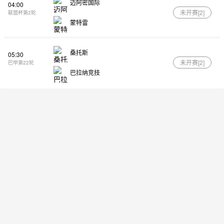
迈阿密国际
04:00
未开赛[
2
]
联盟杯第2轮
蒙特雷
桑托斯
05:30
未开赛[
2
]
巴甲第22轮
巴拉纳竞技