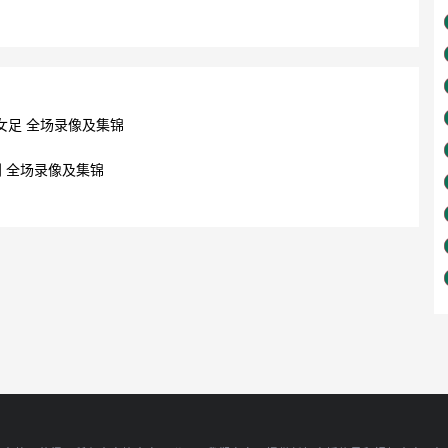
哥女足 全场录像及集锦
利 全场录像及集锦