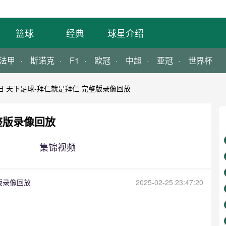
篮球
经典
球星介绍
法甲
斯诺克
F1
欧冠
中超
亚冠
世界杯
4日 天下足球-拜仁就是拜仁 完整版录像回放
完整版录像回放
集锦视频
整版录像回放
2025-02-25 23:47:20