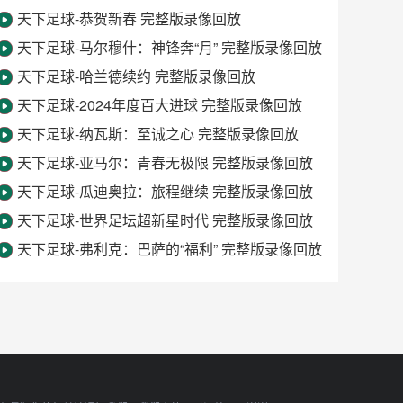
天下足球-恭贺新春 完整版录像回放
天下足球-马尔穆什：神锋奔“月” 完整版录像回放
天下足球-哈兰德续约 完整版录像回放
天下足球-2024年度百大进球 完整版录像回放
天下足球-纳瓦斯：至诚之心 完整版录像回放
天下足球-亚马尔：青春无极限 完整版录像回放
天下足球-瓜迪奥拉：旅程继续 完整版录像回放
天下足球-世界足坛超新星时代 完整版录像回放
天下足球-弗利克：巴萨的“福利” 完整版录像回放