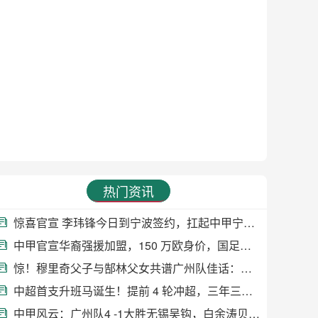
热门资讯
惊喜官宣 李玮锋今日到宁波签约，扛起中甲宁波队主教练大旗
中甲官宣华裔强援加盟，150 万欧身价，国足归化有望添助力
惊！穆里奇父子与郜林父女共谱广州队佳话：传承与热爱
中超首支升班马诞生！提前 4 轮冲超，三年三级跳终结云南21年等待
中甲风云：广州队4 -1大胜无锡吴钩，白余涛贝尼亚罗萨双星闪耀