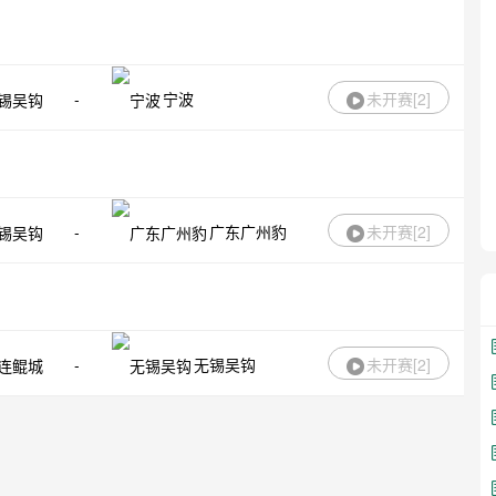
-
宁波
未开赛[
2
]
-
广东广州豹
未开赛[
2
]
-
无锡吴钩
未开赛[
2
]