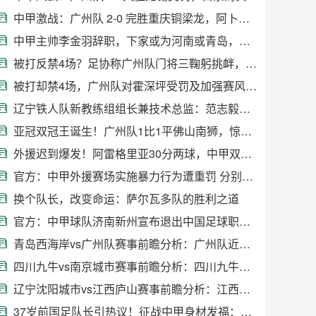
中甲激战：广州队 2-0 完胜重庆铜梁龙，阿卜杜瓦哈普传射建功助球队升至第三
中甲主帅李金羽辞职，下家或为河南或青岛，妻子回应引关注
被打反禁4场？足协称广州队门将三鞠躬挑衅，罚款4万
被打却禁4场，广州队对霍深坪受罚及加强赛风教育的回应
辽宁铁人队新教练组组长兼技术总监：范志毅！足球盛宴即将开启
亚冠双冠王诞生！广州队1比1平佛山南狮，惊心动魄
外援迟到爆发！阿雷格里亚30分两球，中甲双雄争霸
官方：中甲外援赛场实施暴力行为遭重罚 分别停赛5场、4场
换个队长，改变命运：萨尔瓦多队的胜利之道
官方：中甲球队济南新州宣布退出中国足球职业联赛
青岛西海岸vs广州队赛事前瞻分析：广州队近期状态火热
四川九牛vs南京城市赛事前瞻分析：四川九牛已取得联赛3连胜
辽宁沈阳城市vs江西庐山赛事前瞻分析：江西庐山近期战绩有所回暖
37岁前国足队长引热议！征战中甲身材发福：肚腩藏不住，发际线上移