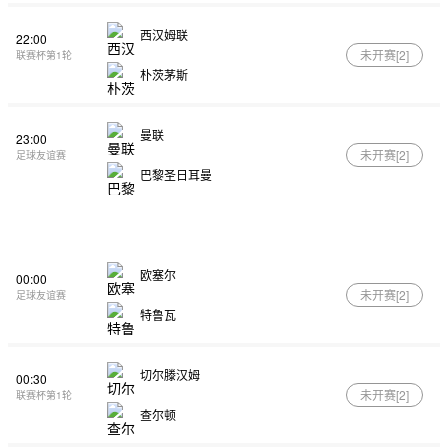
西汉姆联
22:00
未开赛[
2
]
联赛杯第1轮
朴茨茅斯
曼联
23:00
未开赛[
2
]
足球友谊赛
巴黎圣日耳曼
欧塞尔
00:00
未开赛[
2
]
足球友谊赛
特鲁瓦
切尔滕汉姆
00:30
未开赛[
2
]
联赛杯第1轮
查尔顿