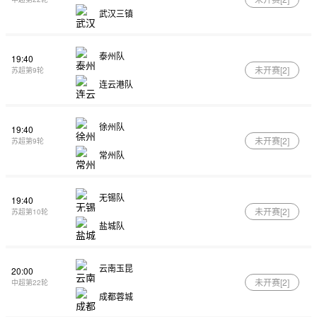
武汉三镇
泰州队
19:40
未开赛[
2
]
苏超第9轮
连云港队
徐州队
19:40
未开赛[
2
]
苏超第9轮
常州队
无锡队
19:40
未开赛[
2
]
苏超第10轮
盐城队
云南玉昆
20:00
未开赛[
2
]
中超第22轮
成都蓉城