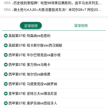
NBA
历史级别里程碑！哈登98场季后赛胜利，追平马龙并列无冠球员历史第一
NBA
骑士抢七4人20+大胜活塞挺进东决！米切尔26+7 阿伦23分 梅里尔23分 詹金斯17分
篮球视频
足球视频
英超第37轮 阿森纳vs伯恩利
英超第37轮 纽卡斯尔联vsv西汉姆联
西甲第37轮 毕尔巴鄂竞技vs塞尔塔
西甲第37轮 莱万特vs马略卡
西甲第37轮 埃尔切vs赫塔费
西甲第37轮 马德里竞技vs赫罗纳
意甲第37轮 亚特兰大vs博洛尼亚
西甲第37轮 奥萨苏纳vs西班牙人