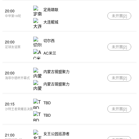
定南赣联
20:00
未开赛[
2
]
中甲第18轮
大连鲲城
切尔西
20:00
未开赛[
2
]
足球友谊赛
AC米兰
内蒙古锡盟聚力
20:00
未开赛[
2
]
海菲尔德杯开幕式
内蒙古锡盟聚力
TBD
20:15
未开赛[
2
]
沙特王者荣耀总决赛
TBD
女王公园巡游者
21:00