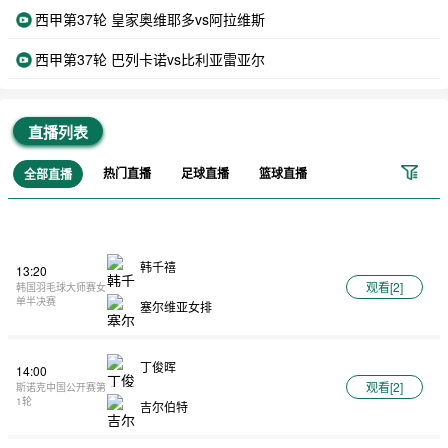
西甲第37轮 皇家奥维耶多vs阿拉维斯
西甲第37轮 巴列卡诺vs比利亚雷亚尔
直播列表
热门直播
足球直播
篮球直播
全部直播
韩千禧
13:20
观看[
2
]
韩国羽毛球大师赛女
单半决赛
塞尔维亚女排
丁俊晖
14:00
观看[
2
]
斯诺克中国公开赛第
1轮
吉尔伯特