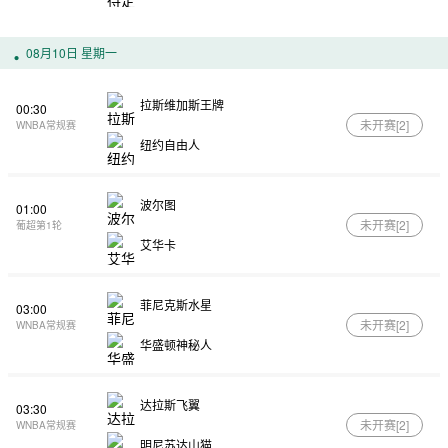
08月10日 星期一
拉斯维加斯王牌
00:30
未开赛[
2
]
WNBA常规赛
纽约自由人
波尔图
01:00
未开赛[
2
]
葡超第1轮
艾华卡
菲尼克斯水星
03:00
未开赛[
2
]
WNBA常规赛
华盛顿神秘人
达拉斯飞翼
03:30
未开赛[
2
]
WNBA常规赛
明尼苏达山猫