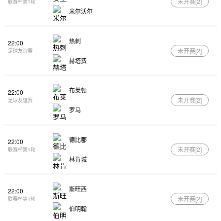
未开赛[
2
]
联赛杯第1轮
米尔沃尔
热刺
22:00
未开赛[
2
]
足球友谊赛
赫塔费
布莱顿
22:00
未开赛[
2
]
足球友谊赛
罗马
德比郡
22:00
未开赛[
2
]
联赛杯第1轮
林肯城
斯旺西
22:00
未开赛[
2
]
联赛杯第1轮
伯明翰