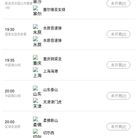
未开赛[
2
]
斯诺克中国公开赛第
1轮
塞尔维亚女排
水原音速弹
19:30
未开赛[
2
]
国青女篮热身赛
水原音速弹
重庆铜梁龙
19:35
未开赛[
2
]
中超第22轮
上海海港
山东泰山
20:00
未开赛[
2
]
中超第22轮
天津津门虎
柔佛新山
20:00
未开赛[
2
]
足球友谊赛
切尔西