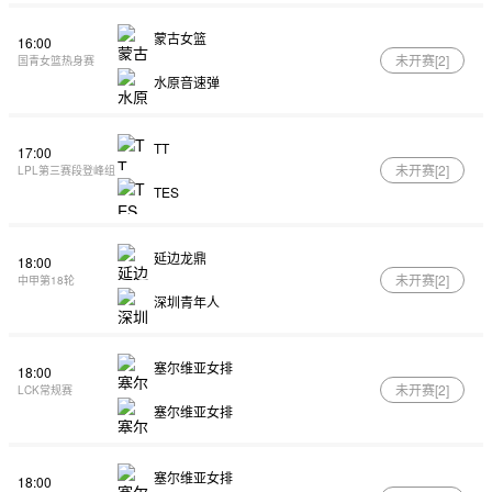
蒙古女篮
16:00
未开赛[
2
]
国青女篮热身赛
水原音速弹
TT
17:00
未开赛[
2
]
LPL第三赛段登峰组
TES
延边龙鼎
18:00
未开赛[
2
]
中甲第18轮
深圳青年人
塞尔维亚女排
18:00
未开赛[
2
]
LCK常规赛
塞尔维亚女排
塞尔维亚女排
18:00