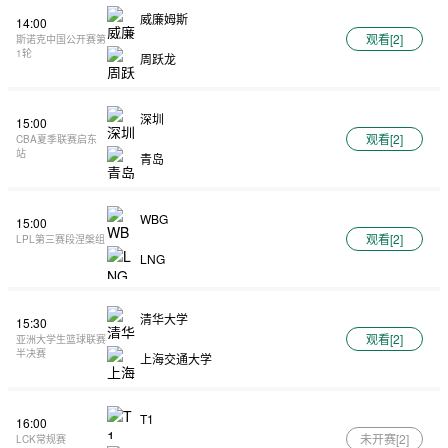
威廉姆斯
14:00
观看[
2
]
斯诺克中国公开赛第
1轮
周跃龙
深圳
15:00
观看[
2
]
CBA夏季联赛启东
站
青岛
WBG
15:00
观看[
2
]
LPL第三赛段涅槃组
LNG
清华大学
15:30
观看[
2
]
亚洲大学生篮球联赛
半决赛
上海交通大学
T1
16:00
未开赛[
2
]
LCK常规赛