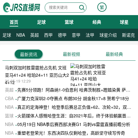
繁
首页
足球
篮球
经典
球星
08月08日 星期六
08月09日 星期日
足球
NBA
英超
西甲
德甲
意甲
法甲
球星介绍
斯诺克
最新视频
最新经典
最新资讯
马刺双加时胜雷霆抢占先机 文班
亚马41+24 哈珀24+11 亚历山大2
26-05-19 12:29
4+12
英超
先赛5分领跑！阿森纳1-0伯恩利 哈弗茨制胜+蹬踏染黄 萨卡献助攻
CBA
广厦力克深圳2-0夺赛点 布朗30分 胡金秋17+8 贺希宁18分
NBA
真正的定海神登！哈登季后赛总正负值+62、次轮+32，双数据领跑骑士全队
篮球
火箭媒体人感慨哈登生涯：自2021年后，终于体验躺赢晋级滋味
NBA
05月19日 NBA季后赛西部决赛G1 马刺vs雷霆直播前瞻分析
NBA
重塑老登荣光！东西决四队仅剩哈登，高龄坚守续写传奇