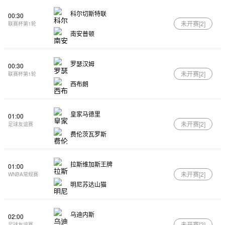
科尔切斯特联
00:30
未开赛[
2
]
联赛杯第1轮
南安普顿
罗瑟汉姆
00:30
未开赛[
2
]
联赛杯第1轮
西布朗
皇家马德里
01:00
未开赛[
2
]
足球友谊赛
费伦茨瓦罗斯
拉斯维加斯王牌
01:00
未开赛[
2
]
WNBA常规赛
明尼苏达山猫
乌迪内斯
02:00
未开赛[
2
]
足球友谊赛