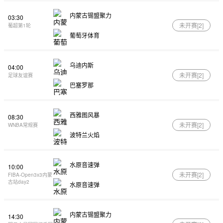
内蒙古锡盟聚力
03:30
未开赛[
2
]
葡超第1轮
葡萄牙体育
乌迪内斯
04:00
未开赛[
2
]
足球友谊赛
巴塞罗那
西雅图风暴
08:30
未开赛[
2
]
WNBA常规赛
波特兰火焰
水原音速弹
10:00
未开赛[
2
]
FIBA-Open3x3内蒙
古站day2
水原音速弹
内蒙古锡盟聚力
14:30