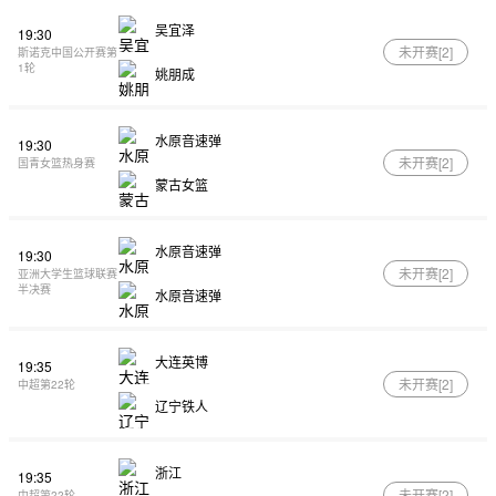
吴宜泽
19:30
未开赛[
2
]
斯诺克中国公开赛第
1轮
姚朋成
水原音速弹
19:30
未开赛[
2
]
国青女篮热身赛
蒙古女篮
水原音速弹
19:30
未开赛[
2
]
亚洲大学生篮球联赛
半决赛
水原音速弹
大连英博
19:35
未开赛[
2
]
中超第22轮
辽宁铁人
浙江
19:35
未开赛[
2
]
中超第22轮