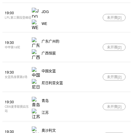
JDG
19:00
未开赛[
2
]
LPL第三赛段登峰组
WE
广东广州豹
19:30
未开赛[
2
]
中甲第18轮
广西恒宸
中国女篮
19:30
未开赛[
2
]
女篮热身赛第2场
尼日利亚女篮
青岛
19:30
未开赛[
2
]
CBA夏季联赛启东
站
江苏
奥沙利文
19:30