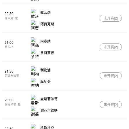
兹沃勒
20:30
未开赛[
2
]
荷甲第1轮
阿贾克斯
阿森纳
21:00
未开赛[
2
]
酋长杯
多特蒙德
利物浦
21:30
未开赛[
2
]
足球友谊赛
摩纳哥
曼斯菲尔德
23:00
未开赛[
2
]
联赛杯第1轮
谢菲尔德联
科斯秋克
23:59