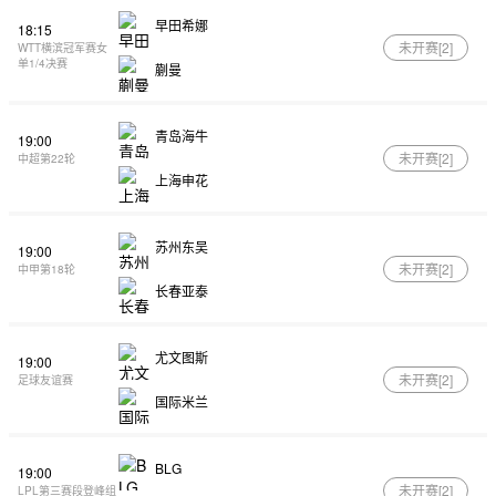
早田希娜
18:15
未开赛[
2
]
WTT横滨冠军赛女
单1/4决赛
蒯曼
青岛海牛
19:00
未开赛[
2
]
中超第22轮
上海申花
苏州东吴
19:00
未开赛[
2
]
中甲第18轮
长春亚泰
尤文图斯
19:00
未开赛[
2
]
足球友谊赛
国际米兰
BLG
19:00
未开赛[
2
]
LPL第三赛段登峰组