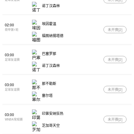
诺丁汉森林
埃因霍温
02:00
未开赛[
2
]
荷甲第1轮
福图纳锡塔德
巴塞罗那
03:00
未开赛[
2
]
足球友谊赛
诺丁汉森林
那不勒斯
03:00
未开赛[
2
]
足球友谊赛
塞尔塔
印第安纳狂热
03:00
未开赛[
2
]
WNBA常规赛
芝加哥天空