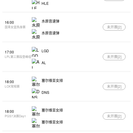
HLE
水原音速弹
16:00
未开赛[
2
]
国青女篮热身赛
水原音速弹
LGD
17:00
未开赛[
2
]
LPL第三赛段登峰组
AL
塞尔维亚女排
18:00
未开赛[
2
]
LCK常规赛
DNS
塞尔维亚女排
18:00
未开赛[
2
]
PGS7决赛Day1
塞尔维亚女排