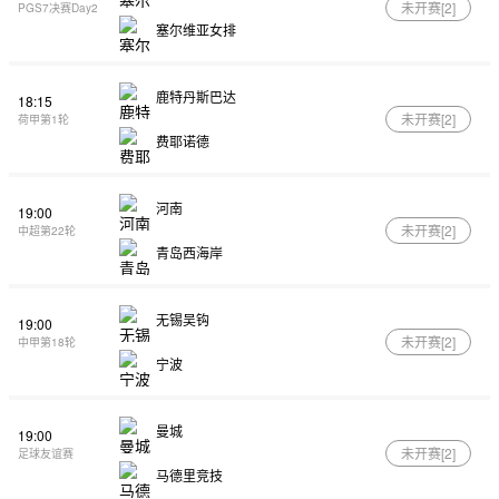
未开赛[
2
]
PGS7决赛Day2
塞尔维亚女排
鹿特丹斯巴达
18:15
未开赛[
2
]
荷甲第1轮
费耶诺德
河南
19:00
未开赛[
2
]
中超第22轮
青岛西海岸
无锡吴钩
19:00
未开赛[
2
]
中甲第18轮
宁波
曼城
19:00
未开赛[
2
]
足球友谊赛
马德里竞技