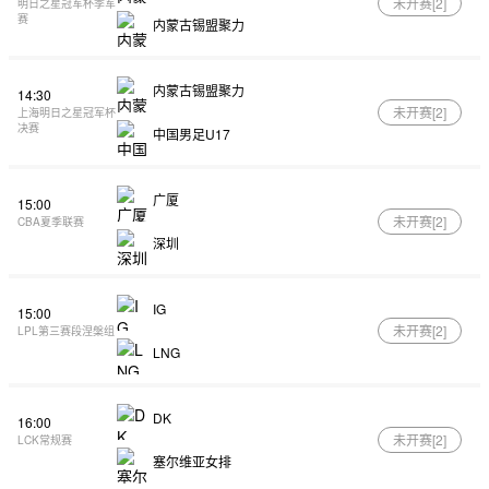
未开赛[
2
]
明日之星冠军杯季军
赛
内蒙古锡盟聚力
内蒙古锡盟聚力
14:30
未开赛[
2
]
上海明日之星冠军杯
决赛
中国男足U17
广厦
15:00
未开赛[
2
]
CBA夏季联赛
深圳
IG
15:00
未开赛[
2
]
LPL第三赛段涅槃组
LNG
DK
16:00
未开赛[
2
]
LCK常规赛
塞尔维亚女排