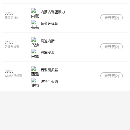
内蒙古锡盟聚力
03:30
未开赛[
2
]
葡超第1轮
葡萄牙体育
乌迪内斯
04:00
未开赛[
2
]
足球友谊赛
巴塞罗那
西雅图风暴
08:30
未开赛[
2
]
WNBA常规赛
波特兰火焰