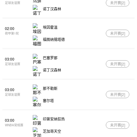
未开赛[
2
]
足球友谊赛
诺丁汉森林
埃因霍温
02:00
未开赛[
2
]
荷甲第1轮
福图纳锡塔德
巴塞罗那
03:00
未开赛[
2
]
足球友谊赛
诺丁汉森林
那不勒斯
03:00
未开赛[
2
]
足球友谊赛
塞尔塔
印第安纳狂热
03:00
未开赛[
2
]
WNBA常规赛
芝加哥天空