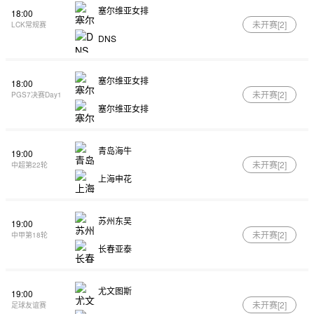
塞尔维亚女排
18:00
未开赛[
2
]
LCK常规赛
DNS
塞尔维亚女排
18:00
未开赛[
2
]
PGS7决赛Day1
塞尔维亚女排
青岛海牛
19:00
未开赛[
2
]
中超第22轮
上海申花
苏州东吴
19:00
未开赛[
2
]
中甲第18轮
长春亚泰
尤文图斯
19:00
未开赛[
2
]
足球友谊赛