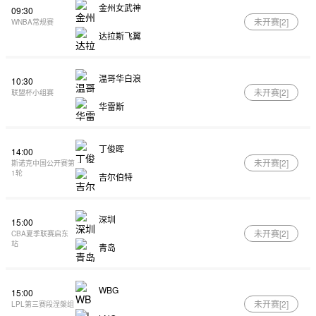
金州女武神
09:30
未开赛[
2
]
WNBA常规赛
达拉斯飞翼
温哥华白浪
10:30
未开赛[
2
]
联盟杯小组赛
华雷斯
丁俊晖
14:00
未开赛[
2
]
斯诺克中国公开赛第
1轮
吉尔伯特
深圳
15:00
未开赛[
2
]
CBA夏季联赛启东
站
青岛
WBG
15:00
未开赛[
2
]
LPL第三赛段涅槃组