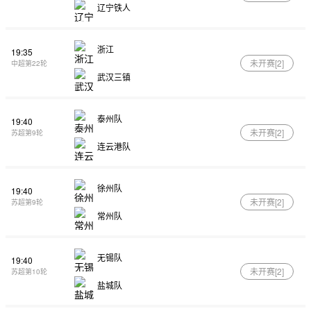
辽宁铁人
浙江
19:35
未开赛[
2
]
中超第22轮
武汉三镇
泰州队
19:40
未开赛[
2
]
苏超第9轮
连云港队
徐州队
19:40
未开赛[
2
]
苏超第9轮
常州队
无锡队
19:40
未开赛[
2
]
苏超第10轮
盐城队