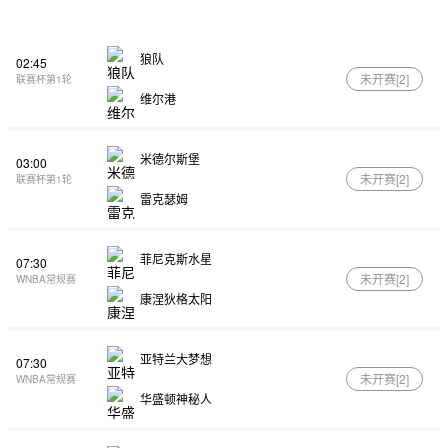
狼队
02:45
未开赛[
2
]
联赛杯第1轮
维尔港
米德尔斯堡
03:00
未开赛[
2
]
联赛杯第1轮
雷克瑟姆
菲尼克斯水星
07:30
未开赛[
2
]
WNBA常规赛
康涅狄格太阳
亚特兰大梦想
07:30
未开赛[
2
]
WNBA常规赛
华盛顿神秘人