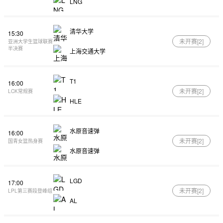
LNG
清华大学
15:30
未开赛[
2
]
亚洲大学生篮球联赛
半决赛
上海交通大学
T1
16:00
未开赛[
2
]
LCK常规赛
HLE
水原音速弹
16:00
未开赛[
2
]
国青女篮热身赛
水原音速弹
LGD
17:00
未开赛[
2
]
LPL第三赛段登峰组
AL