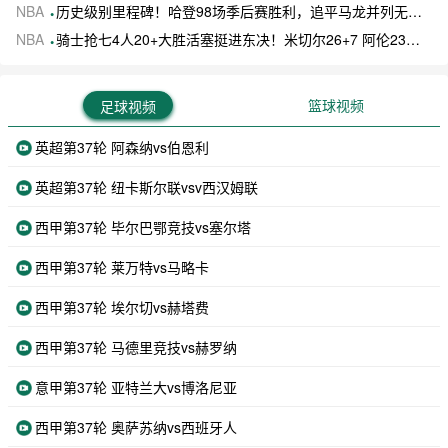
NBA
历史级别里程碑！哈登98场季后赛胜利，追平马龙并列无冠球员历史第一
NBA
骑士抢七4人20+大胜活塞挺进东决！米切尔26+7 阿伦23分 梅里尔23分 詹金斯17分
篮球视频
足球视频
英超第37轮 阿森纳vs伯恩利
英超第37轮 纽卡斯尔联vsv西汉姆联
西甲第37轮 毕尔巴鄂竞技vs塞尔塔
西甲第37轮 莱万特vs马略卡
西甲第37轮 埃尔切vs赫塔费
西甲第37轮 马德里竞技vs赫罗纳
意甲第37轮 亚特兰大vs博洛尼亚
西甲第37轮 奥萨苏纳vs西班牙人