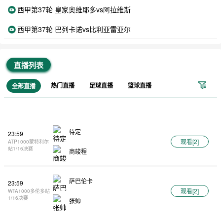
西甲第37轮 皇家奥维耶多vs阿拉维斯
西甲第37轮 巴列卡诺vs比利亚雷亚尔
直播列表
热门直播
足球直播
篮球直播
全部直播
待定
23:59
观看[
2
]
ATP1000蒙特利尔
站1/16决赛
商竣程
萨巴伦卡
23:59
观看[
2
]
WTA1000多伦多站
1/16决赛
张帅