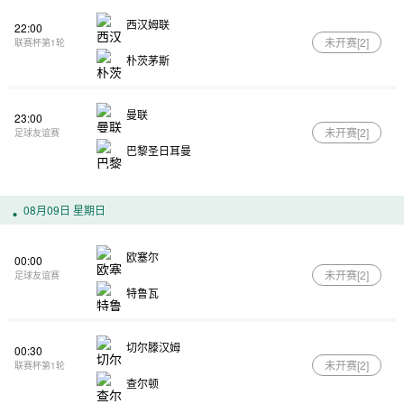
西汉姆联
22:00
未开赛[
2
]
联赛杯第1轮
朴茨茅斯
曼联
23:00
未开赛[
2
]
足球友谊赛
巴黎圣日耳曼
08月09日 星期日
欧塞尔
00:00
未开赛[
2
]
足球友谊赛
特鲁瓦
切尔滕汉姆
00:30
未开赛[
2
]
联赛杯第1轮
查尔顿