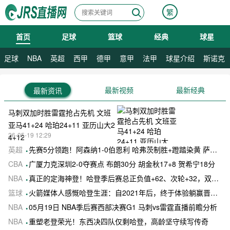
繁
首页
足球
篮球
经典
球星
08月07日 星期五
08月08日 星期六
足球
NBA
英超
西甲
德甲
意甲
法甲
球星介绍
斯诺克
最新视频
最新经典
最新资讯
马刺双加时胜雷霆抢占先机 文班
亚马41+24 哈珀24+11 亚历山大2
26-05-19 12:29
4+12
英超
先赛5分领跑！阿森纳1-0伯恩利 哈弗茨制胜+蹬踏染黄 萨卡献助攻
CBA
广厦力克深圳2-0夺赛点 布朗30分 胡金秋17+8 贺希宁18分
NBA
真正的定海神登！哈登季后赛总正负值+62、次轮+32，双数据领跑骑士全队
篮球
火箭媒体人感慨哈登生涯：自2021年后，终于体验躺赢晋级滋味
NBA
05月19日 NBA季后赛西部决赛G1 马刺vs雷霆直播前瞻分析
NBA
重塑老登荣光！东西决四队仅剩哈登，高龄坚守续写传奇