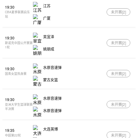
江苏
19:30
未开赛[
2
]
CBA夏季联赛启东
站
广厦
吴宜泽
19:30
未开赛[
2
]
斯诺克中国公开赛第
1轮
姚朋成
水原音速弹
19:30
未开赛[
2
]
国青女篮热身赛
蒙古女篮
水原音速弹
19:30
未开赛[
2
]
亚洲大学生篮球联赛
半决赛
水原音速弹
大连英博
19:35
未开赛[
2
]
中超第22轮