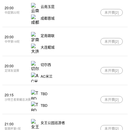
云南玉昆
20:00
未开赛[
2
]
中超第22轮
成都蓉城
定南赣联
20:00
未开赛[
2
]
中甲第18轮
大连鲲城
切尔西
20:00
未开赛[
2
]
足球友谊赛
AC米兰
TBD
20:15
未开赛[
2
]
沙特王者荣耀总决赛
TBD
女王公园巡游者
21:00
未开赛[
2
]
联赛杯第1轮