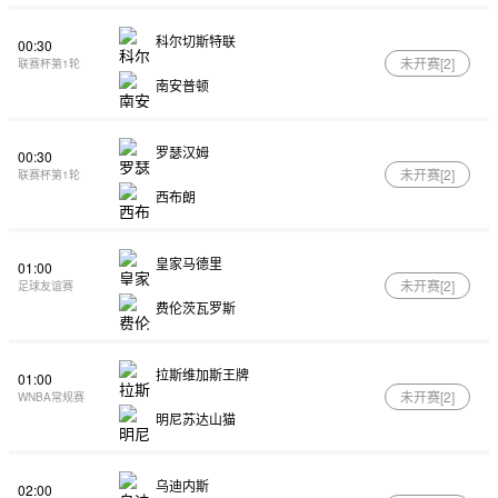
科尔切斯特联
00:30
未开赛[
2
]
联赛杯第1轮
南安普顿
罗瑟汉姆
00:30
未开赛[
2
]
联赛杯第1轮
西布朗
皇家马德里
01:00
未开赛[
2
]
足球友谊赛
费伦茨瓦罗斯
拉斯维加斯王牌
01:00
未开赛[
2
]
WNBA常规赛
明尼苏达山猫
乌迪内斯
02:00