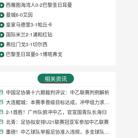
西雅图海湾人0-2巴黎圣日耳曼
曼城6-0艾因
皇家马德里3-1帕丘卡
国际米兰2-1浦和红钻
弗拉门戈3-1切尔西
巴黎圣日耳曼0-1博塔弗戈
相关资讯
中国足协第十六期裁判评议：中乙联赛判例解析
大连鲲城：本赛季晋级目标达成，冲甲组力求更佳战绩
2-1首胜！广州队俯冲中乙，官宣国青队长海归
北青：足协拟安排U21联赛冠亚军参加中乙联赛
重磅！中乙球队举报足协准入违规，多支球队踢假球或致联赛推迟