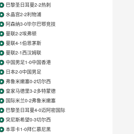
巴黎圣日耳曼2-2热刺
水晶宫2-2利物浦
阿森纳3-0毕尔巴鄂竞技
曼联2-2埃弗顿
曼联4-1伯恩茅斯
曼联2-1西汉姆联
中国男足1-0中国香港
日本2-0中国男足
弗鲁米嫩塞0-2切尔西
皇家马德里3-2多特蒙德
国际米兰0-2弗鲁米嫩塞
巴黎圣日耳曼4-0迈阿密国际
突尼斯希望0-3切尔西
本菲卡1-0拜仁慕尼黑