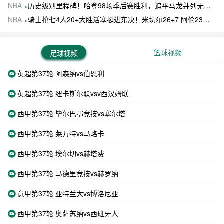
NBA
历史级别里程碑！哈登98场季后赛胜利，追平马龙并列无冠球员历史第一
NBA
骑士抢七4人20+大胜活塞挺进东决！米切尔26+7 阿伦23分 梅里尔23分 詹金斯17分
篮球视频
足球视频
英超第37轮 阿森纳vs伯恩利
英超第37轮 纽卡斯尔联vsv西汉姆联
西甲第37轮 毕尔巴鄂竞技vs塞尔塔
西甲第37轮 莱万特vs马略卡
西甲第37轮 埃尔切vs赫塔费
西甲第37轮 马德里竞技vs赫罗纳
意甲第37轮 亚特兰大vs博洛尼亚
西甲第37轮 奥萨苏纳vs西班牙人