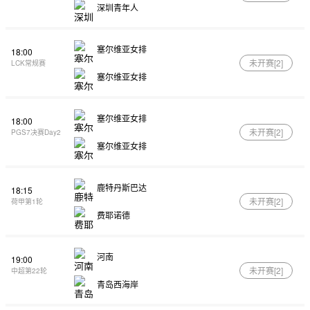
深圳青年人
塞尔维亚女排
18:00
未开赛[
2
]
LCK常规赛
塞尔维亚女排
塞尔维亚女排
18:00
未开赛[
2
]
PGS7决赛Day2
塞尔维亚女排
鹿特丹斯巴达
18:15
未开赛[
2
]
荷甲第1轮
费耶诺德
河南
19:00
未开赛[
2
]
中超第22轮
青岛西海岸