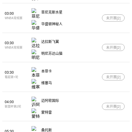
菲尼克斯水星
03:00
未开赛[
2
]
WNBA常规赛
华盛顿神秘人
达拉斯飞翼
03:30
未开赛[
2
]
WNBA常规赛
明尼苏达山猫
本菲卡
03:30
未开赛[
2
]
葡超第1轮
维塞乌
迈阿密国际
04:00
未开赛[
2
]
联盟杯第2轮
蒙特雷
桑托斯
05:30