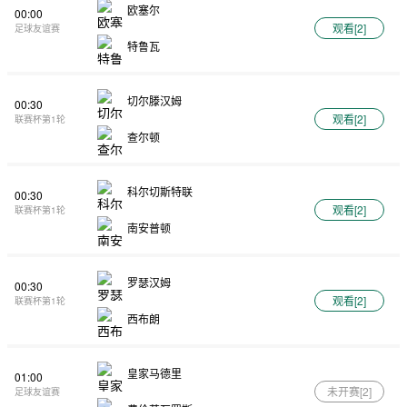
欧塞尔
00:00
观看[
2
]
足球友谊赛
特鲁瓦
切尔滕汉姆
00:30
观看[
2
]
联赛杯第1轮
查尔顿
科尔切斯特联
00:30
观看[
2
]
联赛杯第1轮
南安普顿
罗瑟汉姆
00:30
观看[
2
]
联赛杯第1轮
西布朗
皇家马德里
01:00
未开赛[
2
]
足球友谊赛