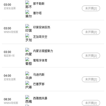
那不勒斯
03:00
未开赛[
2
]
足球友谊赛
塞尔塔
印第安纳狂热
03:00
未开赛[
2
]
WNBA常规赛
芝加哥天空
内蒙古锡盟聚力
03:30
未开赛[
2
]
葡超第1轮
葡萄牙体育
乌迪内斯
04:00
未开赛[
2
]
足球友谊赛
巴塞罗那
西雅图风暴
08:30
未开赛[
2
]
WNBA常规赛