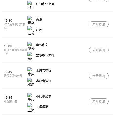
尼日利亚女篮
青岛
19:30
未开赛[
2
]
CBA夏季联赛启东
站
江苏
奥沙利文
19:30
未开赛[
2
]
斯诺克中国公开赛第
1轮
塞尔维亚女排
水原音速弹
19:30
未开赛[
2
]
国青女篮热身赛
水原音速弹
重庆铜梁龙
19:35
未开赛[
2
]
中超第22轮
上海海港