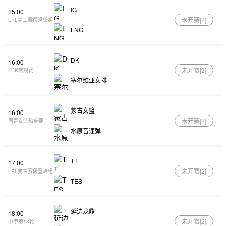
IG
15:00
未开赛[
2
]
LPL第三赛段涅槃组
LNG
DK
16:00
未开赛[
2
]
LCK常规赛
塞尔维亚女排
蒙古女篮
16:00
未开赛[
2
]
国青女篮热身赛
水原音速弹
TT
17:00
未开赛[
2
]
LPL第三赛段登峰组
TES
延边龙鼎
18:00
未开赛[
2
]
中甲第18轮