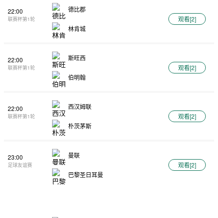
德比郡
22:00
观看[
2
]
联赛杯第1轮
林肯城
斯旺西
22:00
观看[
2
]
联赛杯第1轮
伯明翰
西汉姆联
22:00
观看[
2
]
联赛杯第1轮
朴茨茅斯
曼联
23:00
观看[
2
]
足球友谊赛
巴黎圣日耳曼