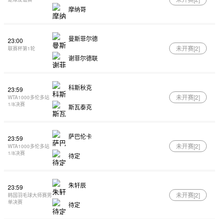
摩纳哥
曼斯菲尔德
23:00
未开赛[
2
]
联赛杯第1轮
谢菲尔德联
科斯秋克
23:59
未开赛[
2
]
WTA1000多伦多站
1/8决赛
斯瓦泰克
萨巴伦卡
23:59
未开赛[
2
]
WTA1000多伦多站
1/8决赛
待定
朱轩辰
23:59
未开赛[
2
]
韩国羽毛球大师赛男
单决赛
待定