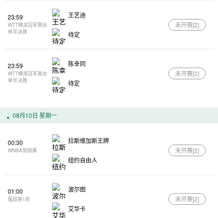
王艺迪
23:59
未开赛[
2
]
WTT横滨冠军赛女
单半决赛
待定
陈幸同
23:59
未开赛[
2
]
WTT横滨冠军赛女
单半决赛
待定
08月10日 星期一
拉斯维加斯王牌
00:30
未开赛[
2
]
WNBA常规赛
纽约自由人
波尔图
01:00
未开赛[
2
]
葡超第1轮
艾华卡