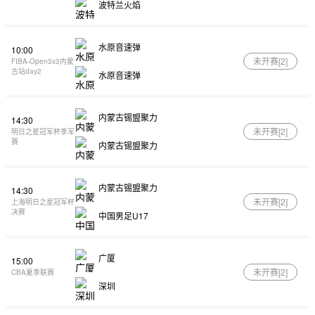
波特兰火焰
水原音速弹
10:00
未开赛[
2
]
FIBA-Open3x3内蒙
古站day2
水原音速弹
内蒙古锡盟聚力
14:30
未开赛[
2
]
明日之星冠军杯季军
赛
内蒙古锡盟聚力
内蒙古锡盟聚力
14:30
未开赛[
2
]
上海明日之星冠军杯
决赛
中国男足U17
广厦
15:00
未开赛[
2
]
CBA夏季联赛
深圳