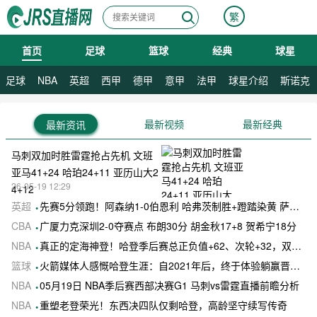
繁
首页
足球
篮球
经典
球星
08月08日 星期六
08月09日 星期日
足球
NBA
英超
西甲
德甲
意甲
法甲
球星介绍
斯诺克
最新视频
最新经典
最新资讯
马刺双加时胜雷霆抢占先机 文班
亚马41+24 哈珀24+11 亚历山大2
26-05-19 12:29
4+12
英超
先赛5分领跑！阿森纳1-0伯恩利 哈弗茨制胜+蹬踏染黄 萨卡献助攻
CBA
广厦力克深圳2-0夺赛点 布朗30分 胡金秋17+8 贺希宁18分
NBA
真正的定海神登！哈登季后赛总正负值+62、次轮+32，双数据领跑骑士全队
篮球
火箭媒体人感慨哈登生涯：自2021年后，终于体验躺赢晋级滋味
NBA
05月19日 NBA季后赛西部决赛G1 马刺vs雷霆直播前瞻分析
NBA
重塑老登荣光！东西决四队仅剩哈登，高龄坚守续写传奇