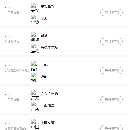
无锡吴钩
19:00
未开赛[
2
]
中甲第18轮
宁波
曼城
19:00
未开赛[
2
]
足球友谊赛
马德里竞技
JDG
19:00
未开赛[
2
]
LPL第三赛段登峰组
WE
广东广州豹
19:30
未开赛[
2
]
中甲第18轮
广西恒宸
中国女篮
19:30
未开赛[
2
]
女篮热身赛第2场