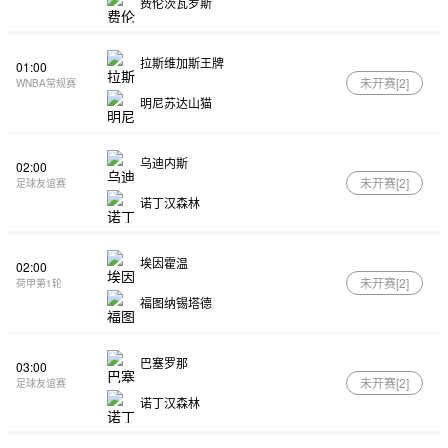
费伦茨瓦罗斯
拉斯维加斯王牌
01:00
未开赛[
2
]
WNBA常规赛
明尼苏达山猫
乌迪内斯
02:00
未开赛[
2
]
足球友谊赛
诺丁汉森林
埃因霍温
02:00
未开赛[
2
]
荷甲第1轮
福图纳锡塔德
巴塞罗那
03:00
未开赛[
2
]
足球友谊赛
诺丁汉森林