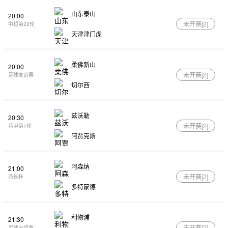
山东泰山
20:00
未开赛[
2
]
中超第22轮
天津津门虎
柔佛新山
20:00
未开赛[
2
]
足球友谊赛
切尔西
兹沃勒
20:30
未开赛[
2
]
荷甲第1轮
阿贾克斯
阿森纳
21:00
未开赛[
2
]
酋长杯
多特蒙德
利物浦
21:30
未开赛[
2
]
足球友谊赛