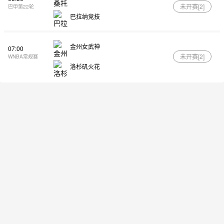
未开赛[
2
]
巴甲第22轮
巴拉纳竞技
金州女武神
07:00
未开赛[
2
]
WNBA常规赛
洛杉矶火花