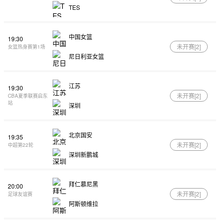
TES
中国女篮
19:30
未开赛[
2
]
女篮热身赛第1场
尼日利亚女篮
江苏
19:30
未开赛[
2
]
CBA夏季联赛启东
站
深圳
北京国安
19:35
未开赛[
2
]
中超第22轮
深圳新鹏城
拜仁慕尼黑
20:00
未开赛[
2
]
足球友谊赛
阿斯顿维拉