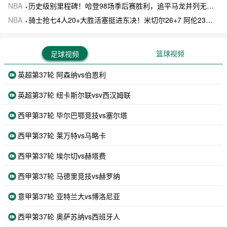
NBA
历史级别里程碑！哈登98场季后赛胜利，追平马龙并列无冠球员历史第一
NBA
骑士抢七4人20+大胜活塞挺进东决！米切尔26+7 阿伦23分 梅里尔23分 詹金斯17分
篮球视频
足球视频
英超第37轮 阿森纳vs伯恩利
英超第37轮 纽卡斯尔联vsv西汉姆联
西甲第37轮 毕尔巴鄂竞技vs塞尔塔
西甲第37轮 莱万特vs马略卡
西甲第37轮 埃尔切vs赫塔费
西甲第37轮 马德里竞技vs赫罗纳
意甲第37轮 亚特兰大vs博洛尼亚
西甲第37轮 奥萨苏纳vs西班牙人