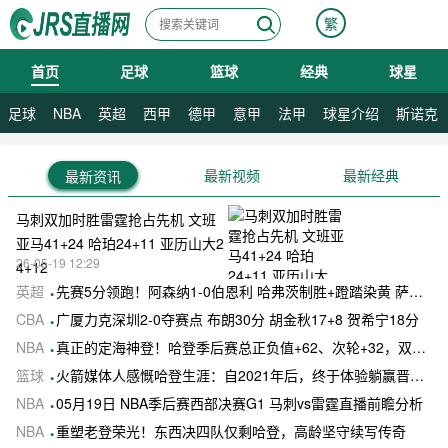
繁
首页
足球
篮球
经典
球星
08月07日 星期五
足球
NBA
英超
西甲
德甲
意甲
法甲
球星介绍
斯诺克
最新视频
最新经典
最新资讯
马刺双加时胜雷霆抢占先机 文班
亚马41+24 哈珀24+11 亚历山大2
26-05-19 12:29
4+12
英超
先赛5分领跑！阿森纳1-0伯恩利 哈弗茨制胜+蹬踏染黄 萨卡献助攻
CBA
广厦力克深圳2-0夺赛点 布朗30分 胡金秋17+8 贺希宁18分
NBA
真正的定海神登！哈登季后赛总正负值+62、次轮+32，双数据领跑骑士全队
篮球
火箭媒体人感慨哈登生涯：自2021年后，终于体验躺赢晋级滋味
NBA
05月19日 NBA季后赛西部决赛G1 马刺vs雷霆直播前瞻分析
NBA
重塑老登荣光！东西决四队仅剩哈登，高龄坚守续写传奇