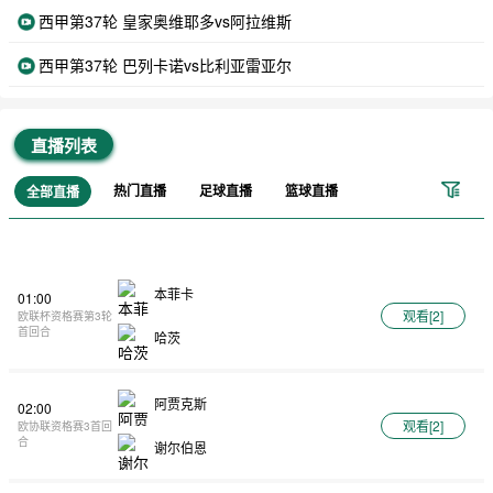
西甲第37轮 皇家奥维耶多vs阿拉维斯
西甲第37轮 巴列卡诺vs比利亚雷亚尔
直播列表
热门直播
足球直播
篮球直播
全部直播
本菲卡
01:00
观看[
2
]
欧联杯资格赛第3轮
首回合
哈茨
阿贾克斯
02:00
观看[
2
]
欧协联资格赛3首回
合
谢尔伯恩