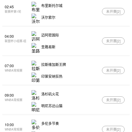
布里斯托尔城
02:45
未开赛[
2
]
联赛杯第1轮
沃尔索尔
迈阿密国际
04:00
未开赛[
2
]
联盟杯小组赛-组
圣路易斯
拉斯维加斯王牌
07:00
未开赛[
2
]
WNBA常规赛
印第安纳狂热
洛杉矶火花
09:00
未开赛[
2
]
WNBA常规赛
明尼苏达山猫
多伦多节奏
10:00
未开赛[
2
]
WNBA常规赛