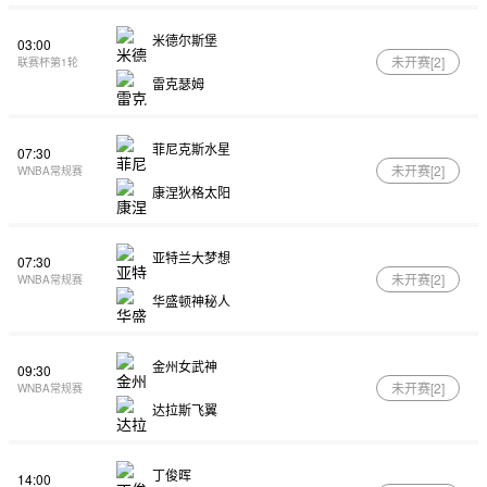
米德尔斯堡
03:00
未开赛[
2
]
联赛杯第1轮
雷克瑟姆
菲尼克斯水星
07:30
未开赛[
2
]
WNBA常规赛
康涅狄格太阳
亚特兰大梦想
07:30
未开赛[
2
]
WNBA常规赛
华盛顿神秘人
金州女武神
09:30
未开赛[
2
]
WNBA常规赛
达拉斯飞翼
丁俊晖
14:00