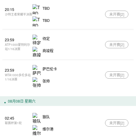
TBD
20:15
未开赛[
2
]
沙特王者荣耀半决赛
TBD
待定
23:59
未开赛[
2
]
ATP1000蒙特利尔
站1/16决赛
商竣程
萨巴伦卡
23:59
未开赛[
2
]
WTA1000多伦多站
1/16决赛
张帅
08月08日 星期六
狼队
02:45
未开赛[
2
]
联赛杯第1轮
维尔港