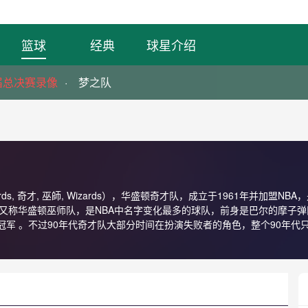
篮球
经典
球星介绍
届总决赛录像
梦之队
Wizards, 奇才, 巫師, Wizards），华盛顿奇才队，成立于1961年
队又称华盛顿巫师队，是NBA中名字变化最多的球队，前身是巴尔的摩子弹
冠军 。不过90年代奇才队大部分时间在扮演失败者的角色，整个90年代只于
击查看>>22-23赛季名单>>21-22赛季名单>>20-21赛季名单>>19-20