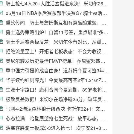
骑士抢七4人20+大胜活塞挺进东决！米切尔26+7 阿伦23分 梅里尔23分 詹金斯17分
05月18日 NBA季后赛东部半决赛G7 骑士vs活塞直播前瞻分析
重磅传闻！骑士与詹姆斯互相有意酝酿重聚，队内已开启私下沟通
勇士选秀策略出炉！自留11号签，重点瞄准“多米尼加詹姆斯”
骑士季后赛两极反差！米切尔今昔对比，从孤胆英雄变全队短板
拒绝流量至上！开拓者老板表态：不会为收视率强行安排杨瀚森登场
奥尼尔转发历史最佳FMVP榜单！乔詹鲨邓四大巨星强势上榜
季中强力引援将成自由身！道苏姆今夏可签3年5240万续约合同
华子续约细则曝光！今夏最高可签2年1.216亿，冲最佳阵解锁4年3亿顶薪
生涯十字路口！康利合同今夏到期，39岁老将面临退役或再战抉择
极致反差数据！米切尔在场净输25分，缺阵反而赢球
马刺4-2淘汰森林狼晋级西决 卡斯尔32+11 文班19+6 华子24分
心态拉满！哈登展望抢七生死战：放平心态，专注打好客场一战
活塞客胜骑士扳成3-3进入抢七！ 坎宁安21+8 里德17+6 哈登23+7