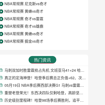
NBA常规赛 尼克斯vs奇才
NBA常规赛 黄蜂vs奇才
NBA常规赛 奇才vs雷霆
NBA常规赛 奇才vs雄鹿
NBA常规赛 黄蜂vs奇才
NBA常规赛 掘金vs奇才
热门资讯
马刺双加时胜雷霆抢占先机 文班亚马41+24 哈珀24+11 亚历山大24+12
真正的定海神登！哈登季后赛总正负值+62、次轮+32，双数据领跑骑士全队
05月19日 NBA季后赛西部决赛G1 马刺vs雷霆直播前瞻分析
重塑老登荣光！东西决四队仅剩哈登，高龄坚守续写传奇
历史级别里程碑！哈登98场季后赛胜利，追平马龙并列无冠球员历史第一