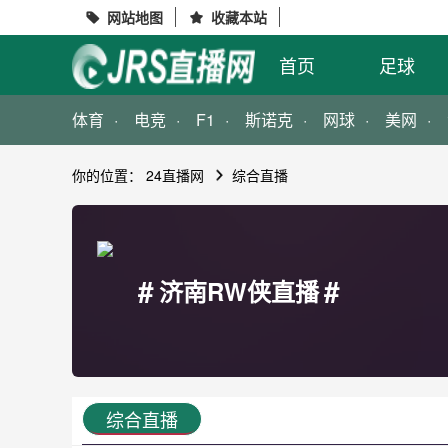
网站地图
收藏本站


首页
足球
体育
电竞
F1
斯诺克
网球
美网
你的位置：
24直播网
综合直播
#
#
济南RW侠直播
综合直播