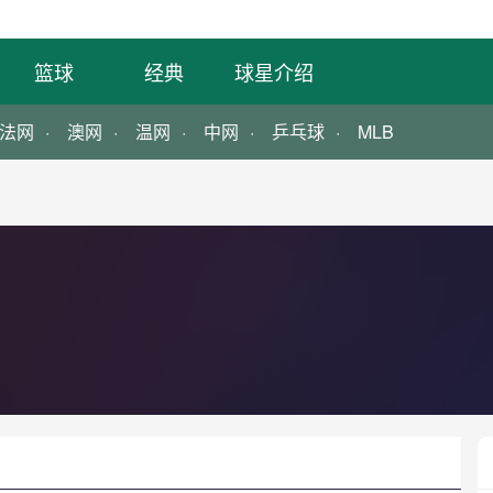
篮球
经典
球星介绍
法网
澳网
温网
中网
乒乓球
MLB