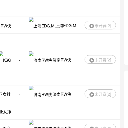
-
上海EDG.M
未开赛[
2
]
-
济南RW侠
未开赛[
2
]
亚女排
-
济南RW侠
未开赛[
2
]