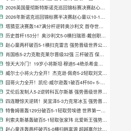
2026英国曼彻斯特斯诺克巡回锦标赛决赛赵心童以10-3强势夺冠
2026年斯诺克巡回锦标赛半决赛赵心童以10-1横扫希金斯
塔猜亚决赛轰147满分杆逆转奥沙利文 首夺世界公开赛冠军
历史首杆153分！奥沙利文5-0横扫瑞恩-戴创职业斯诺克单杆最高分纪录
赵心童两杆破百5-1横扫克雷吉 强势晋级世界公开赛16强
肖国栋5-2力克勒克莱尔晋级32强 三杆破百 保留巡回锦标赛希望
惊天大冷门！19岁小将斯坦·穆迪5-4绝杀希金斯 卫冕冠军首轮出局
威尔士小将火力全开！杰克逊·佩奇5-2轻取刘文炜 强势晋级32强
囧哥火力全开！凯伦-威尔逊轰1破百4杆50+ 5-2轻取吕昊天晋级32强
艾伦后发制人5-2逆转科瓦尔斯基 强势晋级世界公开赛32强
四连鞭惊天逆转！吴宜泽5-3力克常冰玉 强势晋级世界公开赛32强
特鲁姆普轰129分破百5-1轻取劳埃德 世界第一强势开启卫冕征程
利索夫斯基轰破百5-1轻取张家玮 北爱新王强势晋级32强
赵心童连轰两杆破百5-0横扫韩富源 超越塞尔比登顶赛季破百榜