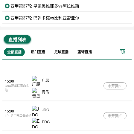
西甲第37轮 皇家奥维耶多vs阿拉维斯
西甲第37轮 巴列卡诺vs比利亚雷亚尔
直播列表
热门直播
足球直播
篮球直播
全部直播
广厦
15:00
未开赛[
2
]
CBA夏季联赛启东
站
青岛
JDG
15:00
未开赛[
2
]
LPL第三赛段登峰组
EDG