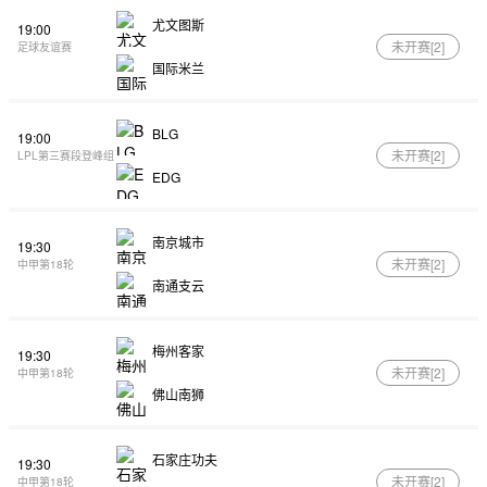
尤文图斯
19:00
未开赛[
2
]
足球友谊赛
国际米兰
BLG
19:00
未开赛[
2
]
LPL第三赛段登峰组
EDG
南京城市
19:30
未开赛[
2
]
中甲第18轮
南通支云
梅州客家
19:30
未开赛[
2
]
中甲第18轮
佛山南狮
石家庄功夫
19:30
未开赛[
2
]
中甲第18轮