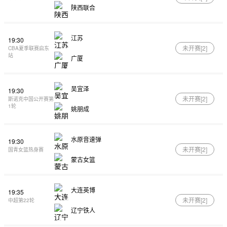
陕西联合
江苏
19:30
未开赛[
2
]
CBA夏季联赛启东
站
广厦
吴宜泽
19:30
未开赛[
2
]
斯诺克中国公开赛第
1轮
姚朋成
水原音速弹
19:30
未开赛[
2
]
国青女篮热身赛
蒙古女篮
大连英博
19:35
未开赛[
2
]
中超第22轮
辽宁铁人