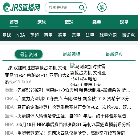
繁
首页
足球
篮球
经典
球星
08月07日 星期五
08月08日 星期六
足球
NBA
英超
西甲
德甲
意甲
法甲
球星介绍
斯诺克
最新视频
最新经典
最新资讯
马刺双加时胜雷霆抢占先机 文班
亚马41+24 哈珀24+11 亚历山大2
26-05-19 12:29
4+12
英超
先赛5分领跑！阿森纳1-0伯恩利 哈弗茨制胜+蹬踏染黄 萨卡献助攻
CBA
广厦力克深圳2-0夺赛点 布朗30分 胡金秋17+8 贺希宁18分
NBA
真正的定海神登！哈登季后赛总正负值+62、次轮+32，双数据领跑骑士全队
篮球
火箭媒体人感慨哈登生涯：自2021年后，终于体验躺赢晋级滋味
NBA
05月19日 NBA季后赛西部决赛G1 马刺vs雷霆直播前瞻分析
NBA
重塑老登荣光！东西决四队仅剩哈登，高龄坚守续写传奇