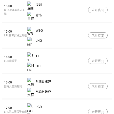
深圳
15:00
未开赛[
2
]
CBA夏季联赛启东
站
青岛
WBG
15:00
未开赛[
2
]
LPL第三赛段涅槃组
LNG
T1
16:00
未开赛[
2
]
LCK常规赛
HLE
水原音速弹
16:00
未开赛[
2
]
国青女篮热身赛
水原音速弹
LGD
17:00
未开赛[
2
]
LPL第三赛段登峰组