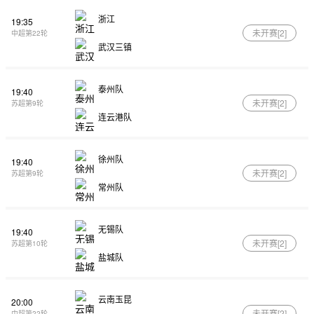
浙江
19:35
未开赛[
2
]
中超第22轮
武汉三镇
泰州队
19:40
未开赛[
2
]
苏超第9轮
连云港队
徐州队
19:40
未开赛[
2
]
苏超第9轮
常州队
无锡队
19:40
未开赛[
2
]
苏超第10轮
盐城队
云南玉昆
20:00
未开赛[
2
]
中超第22轮