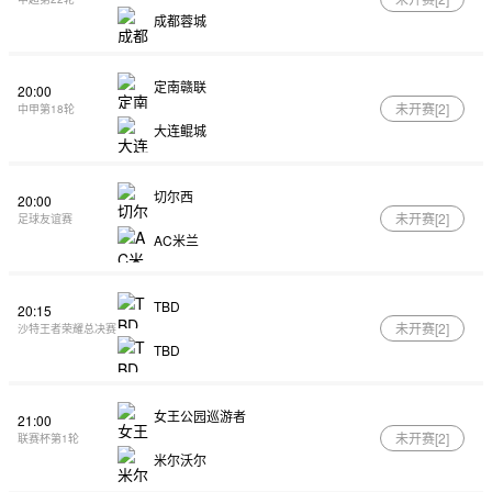
成都蓉城
定南赣联
20:00
未开赛[
2
]
中甲第18轮
大连鲲城
切尔西
20:00
未开赛[
2
]
足球友谊赛
AC米兰
TBD
20:15
未开赛[
2
]
沙特王者荣耀总决赛
TBD
女王公园巡游者
21:00
未开赛[
2
]
联赛杯第1轮
米尔沃尔