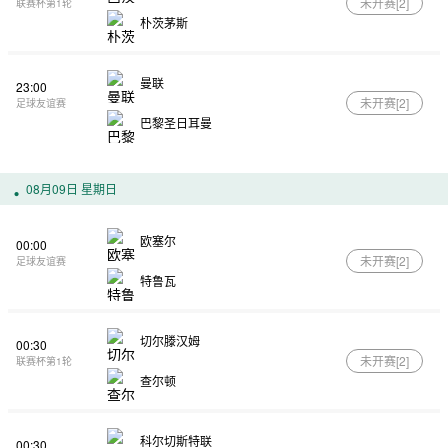
未开赛[
2
]
联赛杯第1轮
朴茨茅斯
曼联
23:00
未开赛[
2
]
足球友谊赛
巴黎圣日耳曼
08月09日 星期日
欧塞尔
00:00
未开赛[
2
]
足球友谊赛
特鲁瓦
切尔滕汉姆
00:30
未开赛[
2
]
联赛杯第1轮
查尔顿
科尔切斯特联
00:30