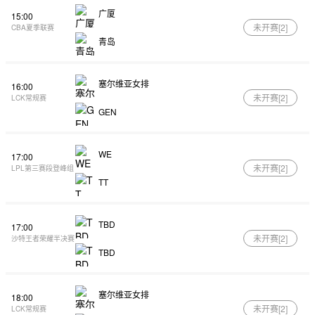
广厦
15:00
未开赛[
2
]
CBA夏季联赛
青岛
塞尔维亚女排
16:00
未开赛[
2
]
LCK常规赛
GEN
WE
17:00
未开赛[
2
]
LPL第三赛段登峰组
TT
TBD
17:00
未开赛[
2
]
沙特王者荣耀半决赛
TBD
塞尔维亚女排
18:00
未开赛[
2
]
LCK常规赛