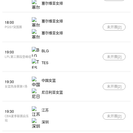
塞尔维亚女排
塞尔维亚女排
18:00
未开赛[
2
]
PGS7突围赛
塞尔维亚女排
BLG
19:00
未开赛[
2
]
LPL第三赛段登峰组
TES
中国女篮
19:30
未开赛[
2
]
女篮热身赛第1场
尼日利亚女篮
江苏
19:30
未开赛[
2
]
CBA夏季联赛启东
站
深圳