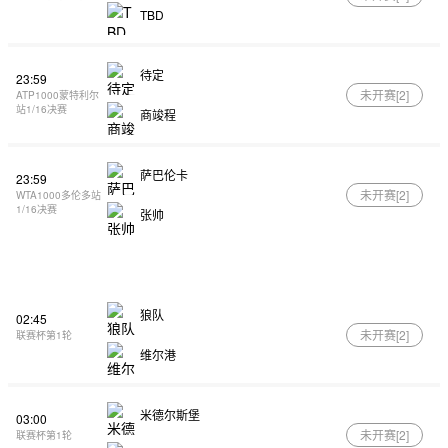
TBD
待定
23:59
未开赛[
2
]
ATP1000蒙特利尔
站1/16决赛
商竣程
萨巴伦卡
23:59
未开赛[
2
]
WTA1000多伦多站
1/16决赛
张帅
狼队
02:45
未开赛[
2
]
联赛杯第1轮
维尔港
米德尔斯堡
03:00
未开赛[
2
]
联赛杯第1轮