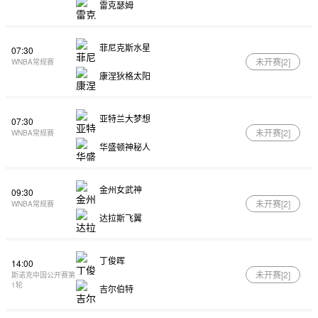
雷克瑟姆
菲尼克斯水星
07:30
未开赛[
2
]
WNBA常规赛
康涅狄格太阳
亚特兰大梦想
07:30
未开赛[
2
]
WNBA常规赛
华盛顿神秘人
金州女武神
09:30
未开赛[
2
]
WNBA常规赛
达拉斯飞翼
丁俊晖
14:00
未开赛[
2
]
斯诺克中国公开赛第
1轮
吉尔伯特