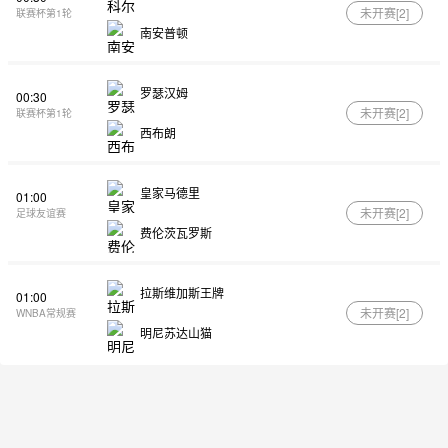
未开赛[
2
]
联赛杯第1轮
南安普顿
罗瑟汉姆
00:30
未开赛[
2
]
联赛杯第1轮
西布朗
皇家马德里
01:00
未开赛[
2
]
足球友谊赛
费伦茨瓦罗斯
拉斯维加斯王牌
01:00
未开赛[
2
]
WNBA常规赛
明尼苏达山猫