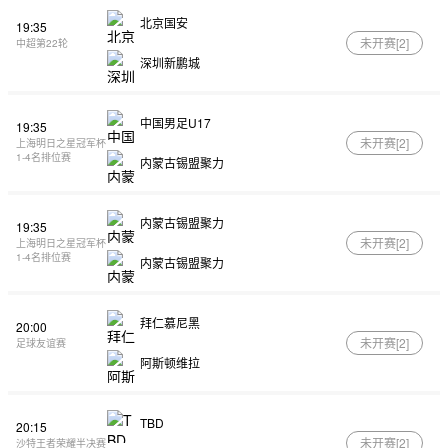
北京国安
19:35
未开赛[
2
]
中超第22轮
深圳新鹏城
中国男足U17
19:35
未开赛[
2
]
上海明日之星冠军杯
1-4名排位赛
内蒙古锡盟聚力
内蒙古锡盟聚力
19:35
未开赛[
2
]
上海明日之星冠军杯
1-4名排位赛
内蒙古锡盟聚力
拜仁慕尼黑
20:00
未开赛[
2
]
足球友谊赛
阿斯顿维拉
TBD
20:15
未开赛[
2
]
沙特王者荣耀半决赛