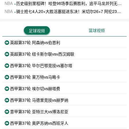
NBA
历史级别里程碑！哈登98场季后赛胜利，追平马龙并列无冠球员历史第一
NBA
骑士抢七4人20+大胜活塞挺进东决！米切尔26+7 阿伦23分 梅里尔23分 詹金斯17分
篮球视频
足球视频
英超第37轮 阿森纳vs伯恩利
英超第37轮 纽卡斯尔联vsv西汉姆联
西甲第37轮 毕尔巴鄂竞技vs塞尔塔
西甲第37轮 莱万特vs马略卡
西甲第37轮 埃尔切vs赫塔费
西甲第37轮 马德里竞技vs赫罗纳
意甲第37轮 亚特兰大vs博洛尼亚
西甲第37轮 奥萨苏纳vs西班牙人