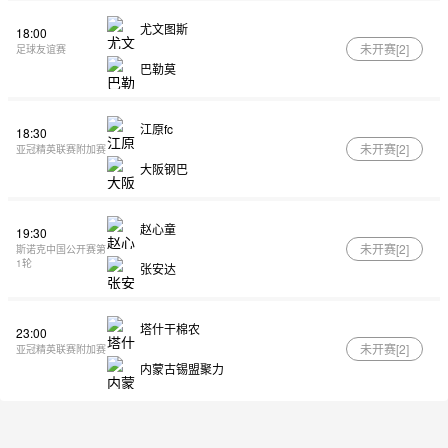
尤文图斯
18:00
未开赛[
2
]
足球友谊赛
巴勒莫
江原fc
18:30
未开赛[
2
]
亚冠精英联赛附加赛
大阪钢巴
赵心童
19:30
未开赛[
2
]
斯诺克中国公开赛第
1轮
张安达
塔什干棉农
23:00
未开赛[
2
]
亚冠精英联赛附加赛
内蒙古锡盟聚力