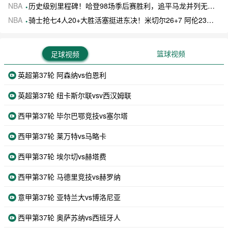
NBA
历史级别里程碑！哈登98场季后赛胜利，追平马龙并列无冠球员历史第一
NBA
骑士抢七4人20+大胜活塞挺进东决！米切尔26+7 阿伦23分 梅里尔23分 詹金斯17分
篮球视频
足球视频
英超第37轮 阿森纳vs伯恩利
英超第37轮 纽卡斯尔联vsv西汉姆联
西甲第37轮 毕尔巴鄂竞技vs塞尔塔
西甲第37轮 莱万特vs马略卡
西甲第37轮 埃尔切vs赫塔费
西甲第37轮 马德里竞技vs赫罗纳
意甲第37轮 亚特兰大vs博洛尼亚
西甲第37轮 奥萨苏纳vs西班牙人