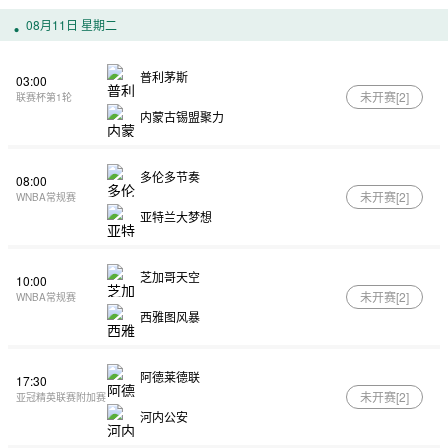
08月11日 星期二
普利茅斯
03:00
未开赛[
2
]
联赛杯第1轮
内蒙古锡盟聚力
多伦多节奏
08:00
未开赛[
2
]
WNBA常规赛
亚特兰大梦想
芝加哥天空
10:00
未开赛[
2
]
WNBA常规赛
西雅图风暴
阿德莱德联
17:30
未开赛[
2
]
亚冠精英联赛附加赛
河内公安