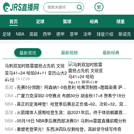
繁
首页
足球
篮球
经典
球星
08月10日 星期一
足球
NBA
英超
西甲
德甲
意甲
法甲
球星介绍
斯诺克
最新视频
最新经典
最新资讯
马刺双加时胜雷霆抢占先机 文班
亚马41+24 哈珀24+11 亚历山大2
26-05-19 12:29
4+12
英超
先赛5分领跑！阿森纳1-0伯恩利 哈弗茨制胜+蹬踏染黄 萨卡献助攻
CBA
广厦力克深圳2-0夺赛点 布朗30分 胡金秋17+8 贺希宁18分
NBA
真正的定海神登！哈登季后赛总正负值+62、次轮+32，双数据领跑骑士全队
篮球
火箭媒体人感慨哈登生涯：自2021年后，终于体验躺赢晋级滋味
NBA
05月19日 NBA季后赛西部决赛G1 马刺vs雷霆直播前瞻分析
NBA
重塑老登荣光！东西决四队仅剩哈登，高龄坚守续写传奇