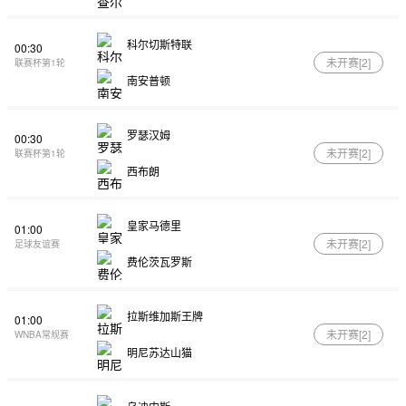
科尔切斯特联
00:30
未开赛[
2
]
联赛杯第1轮
南安普顿
罗瑟汉姆
00:30
未开赛[
2
]
联赛杯第1轮
西布朗
皇家马德里
01:00
未开赛[
2
]
足球友谊赛
费伦茨瓦罗斯
拉斯维加斯王牌
01:00
未开赛[
2
]
WNBA常规赛
明尼苏达山猫