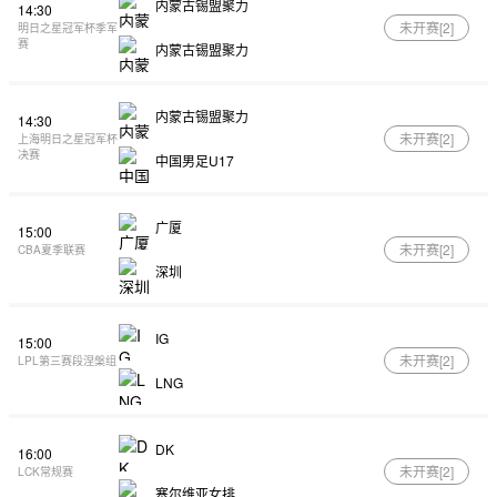
内蒙古锡盟聚力
14:30
未开赛[
2
]
明日之星冠军杯季军
赛
内蒙古锡盟聚力
内蒙古锡盟聚力
14:30
未开赛[
2
]
上海明日之星冠军杯
决赛
中国男足U17
广厦
15:00
未开赛[
2
]
CBA夏季联赛
深圳
IG
15:00
未开赛[
2
]
LPL第三赛段涅槃组
LNG
DK
16:00
未开赛[
2
]
LCK常规赛
塞尔维亚女排