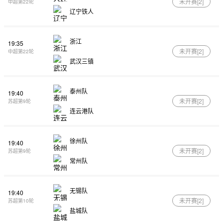
未开赛[
2
]
中超第22轮
辽宁铁人
浙江
19:35
未开赛[
2
]
中超第22轮
武汉三镇
泰州队
19:40
未开赛[
2
]
苏超第9轮
连云港队
徐州队
19:40
未开赛[
2
]
苏超第9轮
常州队
无锡队
19:40
未开赛[
2
]
苏超第10轮
盐城队