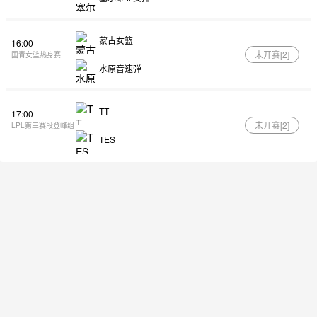
蒙古女篮
16:00
未开赛[
2
]
国青女篮热身赛
水原音速弹
TT
17:00
未开赛[
2
]
LPL第三赛段登峰组
TES