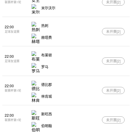
未开赛[
2
]
联赛杯第1轮
米尔沃尔
热刺
22:00
未开赛[
2
]
足球友谊赛
赫塔费
布莱顿
22:00
未开赛[
2
]
足球友谊赛
罗马
德比郡
22:00
未开赛[
2
]
联赛杯第1轮
林肯城
斯旺西
22:00
未开赛[
2
]
联赛杯第1轮
伯明翰