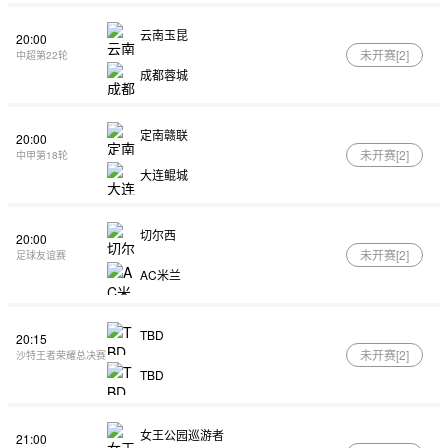
云南玉昆
20:00
未开赛[
2
]
中超第22轮
成都蓉城
定南赣联
20:00
未开赛[
2
]
中甲第18轮
大连鲲城
切尔西
20:00
未开赛[
2
]
足球友谊赛
AC米兰
TBD
20:15
未开赛[
2
]
沙特王者荣耀总决赛
TBD
女王公园巡游者
21:00