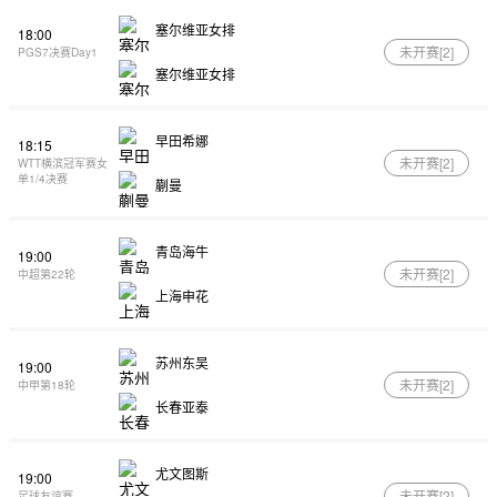
塞尔维亚女排
18:00
未开赛[
2
]
PGS7决赛Day1
塞尔维亚女排
早田希娜
18:15
未开赛[
2
]
WTT横滨冠军赛女
单1/4决赛
蒯曼
青岛海牛
19:00
未开赛[
2
]
中超第22轮
上海申花
苏州东吴
19:00
未开赛[
2
]
中甲第18轮
长春亚泰
尤文图斯
19:00
未开赛[
2
]
足球友谊赛