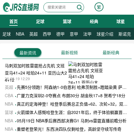
繁
首页
足球
篮球
经典
球星
08月08日 星期六
足球
NBA
英超
西甲
德甲
意甲
法甲
球星介绍
斯诺克
最新视频
最新经典
最新资讯
马刺双加时胜雷霆抢占先机 文班
亚马41+24 哈珀24+11 亚历山大2
26-05-19 12:29
4+12
英超
先赛5分领跑！阿森纳1-0伯恩利 哈弗茨制胜+蹬踏染黄 萨卡献助攻
CBA
广厦力克深圳2-0夺赛点 布朗30分 胡金秋17+8 贺希宁18分
NBA
真正的定海神登！哈登季后赛总正负值+62、次轮+32，双数据领跑骑士全队
篮球
火箭媒体人感慨哈登生涯：自2021年后，终于体验躺赢晋级滋味
NBA
05月19日 NBA季后赛西部决赛G1 马刺vs雷霆直播前瞻分析
NBA
重塑老登荣光！东西决四队仅剩哈登，高龄坚守续写传奇