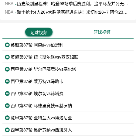
NBA
历史级别里程碑！哈登98场季后赛胜利，追平马龙并列无冠球员历史第一
NBA
骑士抢七4人20+大胜活塞挺进东决！米切尔26+7 阿伦23分 梅里尔23分 詹金斯17分
篮球视频
足球视频
英超第37轮 阿森纳vs伯恩利
英超第37轮 纽卡斯尔联vsv西汉姆联
西甲第37轮 毕尔巴鄂竞技vs塞尔塔
西甲第37轮 莱万特vs马略卡
西甲第37轮 埃尔切vs赫塔费
西甲第37轮 马德里竞技vs赫罗纳
意甲第37轮 亚特兰大vs博洛尼亚
西甲第37轮 奥萨苏纳vs西班牙人