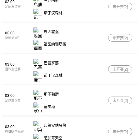
乌迪内斯
02:00
未开赛[
2
]
足球友谊赛
诺丁汉森林
埃因霍温
02:00
未开赛[
2
]
荷甲第1轮
福图纳锡塔德
巴塞罗那
03:00
未开赛[
2
]
足球友谊赛
诺丁汉森林
那不勒斯
03:00
未开赛[
2
]
足球友谊赛
塞尔塔
印第安纳狂热
03:00
未开赛[
2
]
WNBA常规赛
芝加哥天空