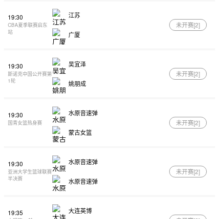
江苏
19:30
未开赛[
2
]
CBA夏季联赛启东
站
广厦
吴宜泽
19:30
未开赛[
2
]
斯诺克中国公开赛第
1轮
姚朋成
水原音速弹
19:30
未开赛[
2
]
国青女篮热身赛
蒙古女篮
水原音速弹
19:30
未开赛[
2
]
亚洲大学生篮球联赛
半决赛
水原音速弹
大连英博
19:35