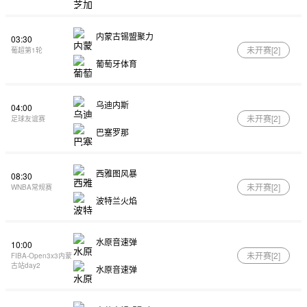
内蒙古锡盟聚力
03:30
未开赛[
2
]
葡超第1轮
葡萄牙体育
乌迪内斯
04:00
未开赛[
2
]
足球友谊赛
巴塞罗那
西雅图风暴
08:30
未开赛[
2
]
WNBA常规赛
波特兰火焰
水原音速弹
10:00
未开赛[
2
]
FIBA-Open3x3内蒙
古站day2
水原音速弹