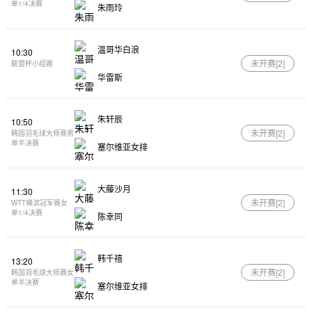
单1/4决赛
朱雨玲
温哥华白浪
10:30
未开赛[
2
]
联盟杯小组赛
华雷斯
朱轩辰
10:50
未开赛[
2
]
韩国羽毛球大师赛男
单半决赛
塞尔维亚女排
大藤沙月
11:30
未开赛[
2
]
WTT横滨冠军赛女
单1/4决赛
陈幸同
韩千禧
13:20
未开赛[
2
]
韩国羽毛球大师赛女
单半决赛
塞尔维亚女排