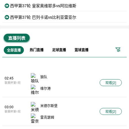
西甲第37轮 皇家奥维耶多vs阿拉维斯
西甲第37轮 巴列卡诺vs比利亚雷亚尔
直播列表
热门直播
足球直播
篮球直播
全部直播
狼队
02:45
观看[
2
]
联赛杯第1轮
维尔港
米德尔斯堡
03:00
观看[
2
]
联赛杯第1轮
雷克瑟姆