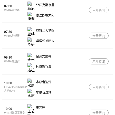
菲尼克斯水星
07:30
未开赛[
2
]
WNBA常规赛
康涅狄格太阳
亚特兰大梦想
07:30
未开赛[
2
]
WNBA常规赛
华盛顿神秘人
金州女武神
09:30
未开赛[
2
]
WNBA常规赛
达拉斯飞翼
水原音速弹
10:00
未开赛[
2
]
FIBA-Open3x3内蒙
古站day1
水原音速弹
王艺迪
10:00
未开赛[
2
]
WTT横滨冠军赛女