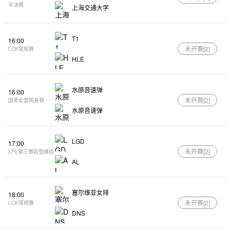
半决赛
上海交通大学
T1
16:00
未开赛[
2
]
LCK常规赛
HLE
水原音速弹
16:00
未开赛[
2
]
国青女篮热身赛
水原音速弹
LGD
17:00
未开赛[
2
]
LPL第三赛段登峰组
AL
塞尔维亚女排
18:00
未开赛[
2
]
LCK常规赛
DNS