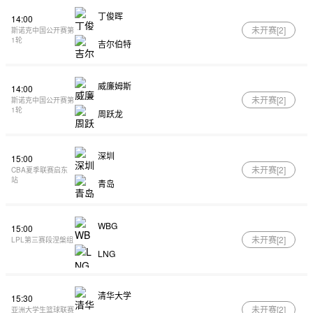
丁俊晖
14:00
未开赛[
2
]
斯诺克中国公开赛第
1轮
吉尔伯特
威廉姆斯
14:00
未开赛[
2
]
斯诺克中国公开赛第
1轮
周跃龙
深圳
15:00
未开赛[
2
]
CBA夏季联赛启东
站
青岛
WBG
15:00
未开赛[
2
]
LPL第三赛段涅槃组
LNG
清华大学
15:30
未开赛[
2
]
亚洲大学生篮球联赛